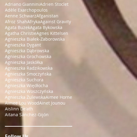
Adriano Giannini
Adrien Stoclet
Adèle Exarchopoulos
Aenne Schwarz
Afganistan
Afroz Shah
Afryka
Against Gravity
Agata Buzek
Agata Bykowska
Agatha Christie
Agnes Kittelsen
Agnieszka Białek-Zaborowska
Agnieszka Dygant
Agnieszka Dąbrowska
Agnieszka Grochowska
Agnieszka Jaskółka
Agnieszka Radzikowska
Agnieszka Smoczyńska
Agnieszka Suchora
Agnieszka Więdłocha
Agnieszka Woszczyńska
Agnieszka Żulewska
Aimee Horne
Aimee Lou Wood
Ainet Jounou
Aislinn De'ath
Aitana Sánchez-Gijón
Follow Us