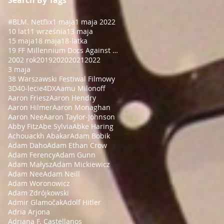
#BLM
. Netflix
1 maja
1 maja 2022
10 lat
11 września
13 maja
15 maja
18 maja
18-latka
19 FF Millennium Docs Against Gravity!
2002 rok
2019
2020
2021
2022
3 maja
38 Warszawski Festiwal Filmowy
3D
40-lecie
4DX
Aamu Milonoff
Aaron Friesz
Aaron Hendry
Aaron Hilmer
Aaron Monaghan
Aaron Nee
Aaron Taylor-Johnson
Abby Fitz
Abe Sylvia
Abke Haring
Achouackh Abakar
Adam Bobik
Adam Daho
Adam Ethan Crow
Adam Ferency
Adam Gunn
Adam Małysz
Adam Mickiewicz
Adam Nee
Adam Neill
Adam Woronowicz
Adam Zdrójkowski
Admir Glamočak
Adolf Hitler
Adria Arjona
Adriana F. Castellanos