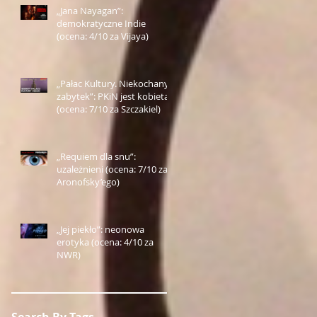
„Jana Nayagan”:
demokratyczne Indie
(ocena: 4/10 za Vijaya)
„Pałac Kultury. Niekochany
zabytek”: PKiN jest kobietą
(ocena: 7/10 za Szczakiel)
„Requiem dla snu”:
uzależnieni (ocena: 7/10 za
Aronofsky’ego)
„Jej piekło”: neonowa
erotyka (ocena: 4/10 za
NWR)
Search By Tags