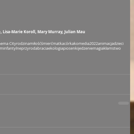
e, Lisa-Marie Koroll, Mary Murray, Julian Mau
nema City
rodzina
miłość
śmierć
matka
córka
komedia
2022
animacja
dzieci
lm
infantylne
przyroda
bracia
ekologia
piosenki
jedzenie
magia
kłamstwo