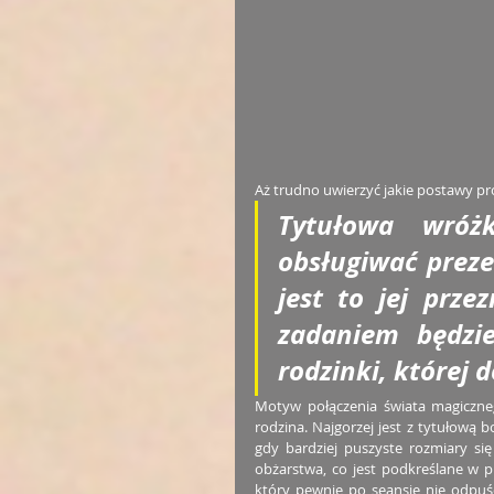
Aż trudno uwierzyć jakie postawy pro
Tytułowa wróżk
obsługiwać prezen
jest to jej prz
zadaniem będzie
rodzinki, której 
Motyw połączenia świata magiczne
rodzina. Najgorzej jest z tytułową 
gdy bardziej puszyste rozmiary si
obżarstwa, co jest podkreślane w pr
który pewnie po seansie nie odpuśc