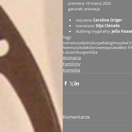
premiera: 10 marca 2023
gatunek: animacja
reżyseria: 
Caroline Origer
scenariusz: 
Silja Clenebs
dubbing oryginalny: 
Jella Haas
Tagi:
scenariusz
dystrybucja
dialogi
muzyka
Ci
Niemcy
szkoła
kolorowe
wyprawa
Best Fi
Luksemburg
wróżka
Animacja
Familijny
Komedia
Komentarze