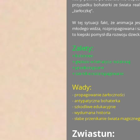
przypadku bohaterki ze świata rea
„żarłoczkę”. 
W tej sytuacji fakt, że animacja 
młodego widza, rozpropagowana i sz
to kiepski pomysł dla rozwoju dziecka
Zalety: 
+ kolorowe
+ głębsze w tematyce rodzinnej
+ proekologiczne
+ szerokie rozpropagowane
Wady: 
- propagowanie żarłoczności
- antypatyczna bohaterka
- szkodliwe edukacyjnie
- wydumana historia
- słabe przenikanie świata magiczneg
Zwiastun: 