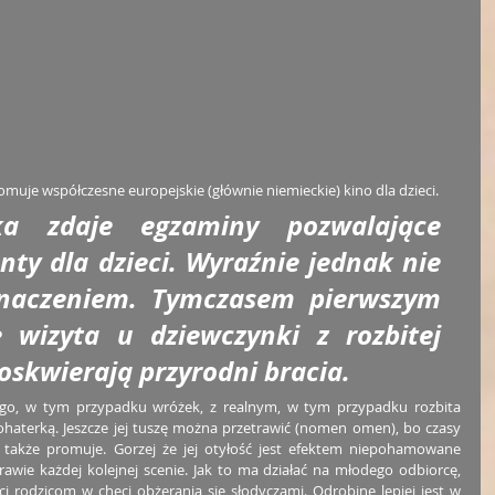
muje współczesne europejskie (głównie niemieckie) kino dla dzieci. 
a zdaje egzaminy pozwalające 
ty dla dzieci. Wyraźnie jednak nie 
eznaczeniem. Tymczasem pierwszym 
 wizyta u dziewczynki z rozbitej 
doskwierają przyrodni bracia. 
go, w tym przypadku wróżek, z realnym, w tym przypadku rozbita 
bohaterką. Jeszcze jej tuszę można przetrawić (nomen omen), bo czasy 
ę także promuje. Gorzej że jej otyłość jest efektem niepohamowane 
awie każdej kolejnej scenie. Jak to ma działać na młodego odbiorcę, 
i rodzicom w chęci obżerania się słodyczami. Odrobinę lepiej jest w 