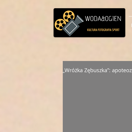
„Wróżka Zębuszka”: apoteoza