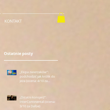
KONTAKT
Ostatnie posty
„Ekipa zwierzaków”:
podchodzić jak królik do
jeża (ocena: 4/10 za
Farmazona)
„Ostatni konsjerż”:
InterContinental (ocena:
3/10 za Dafoe)