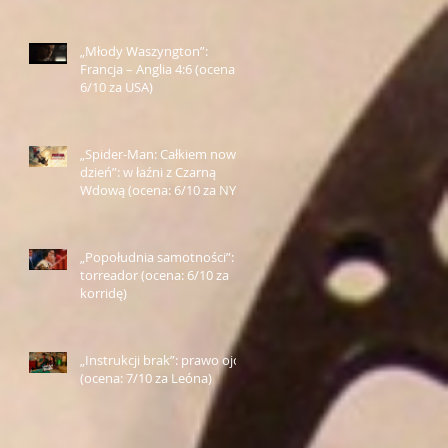
„Młody Waszyngton”:
Francja – Anglia 4:6 (ocena:
6/10 za USA)
„Spider-Man: Całkiem nowy
dzień”: w łaźni z Czarną
Wdową (ocena: 6/10 za NY)
„Popołudnia samotności”:
torreador (ocena: 6/10 za
korridę)
„Instrukcji brak”: prawo ojca
(ocena: 7/10 za Leóna)