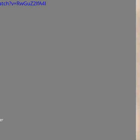
atch?v=RwGuZ2lfA4I
er