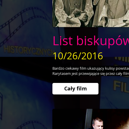
List biskupó
10/26/2016
Bardzo ciekawy film ukazujący kulisy powstan
Rarytasem jest przewijające się przez cały fi
Cały film