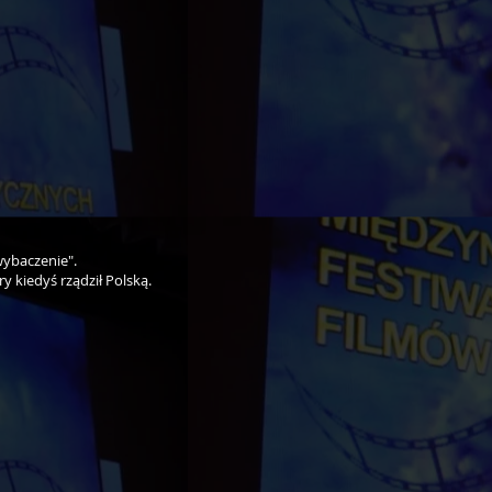
wybaczenie".
y kiedyś rządził Polską.