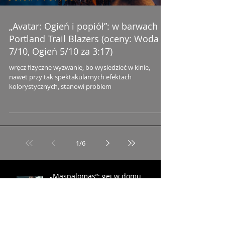
„Avatar: Ogień i popiół”: w barwach
Portland Trail Blazers (oceny: Woda
7/10, Ogień 5/10 za 3:17)
wręcz fizyczne wyzwanie, bo wysiedzieć w kinie,
nawet przy tak spektakularnych efektach
kolorystycznych, stanowi problem
1
/
6
„Maspalomas”: gej w domu
starców (ocena: 6/10 za Soroiza)