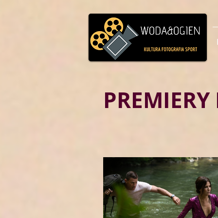
PREMIERY