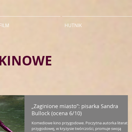
FILM
HUTNIK
 KINOWE
„Zaginione miasto”: pisarka Sandra
Bullock (ocena 6/10)
Komediowe kino przygodowe. Poczytna autorka literatur
przygodowej, w kryzysie twórczości, promuje swoją