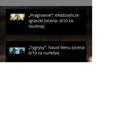
„Pragnienie”: młodzieńcze
igraszki (ocena: 4/10 za
studnię)
„Tygrysy”: haust tlenu (ocena:
6/10 za nurków)
„Maspalomas”: gej w domu
starców (ocena: 6/10 za Soroiza)