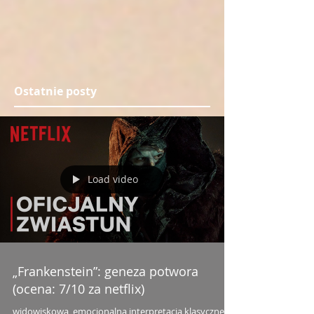
Ostatnie posty
Load video
„Frankenstein”: geneza potwora
(ocena: 7/10 za netflix)
widowiskowa, emocjonalna interpretacja klasycznej