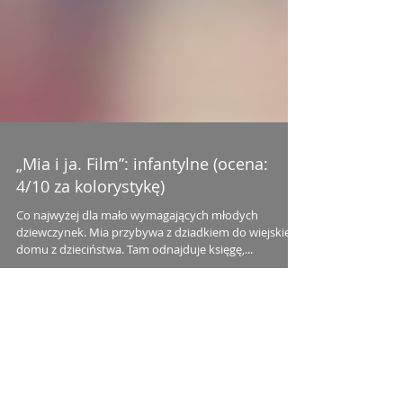
„Mia i ja. Film”: infantylne (ocena:
4/10 za kolorystykę)
Co najwyżej dla mało wymagających młodych
dziewczynek. Mia przybywa z dziadkiem do wiejskiego
domu z dzieciństwa. Tam odnajduje księgę,...