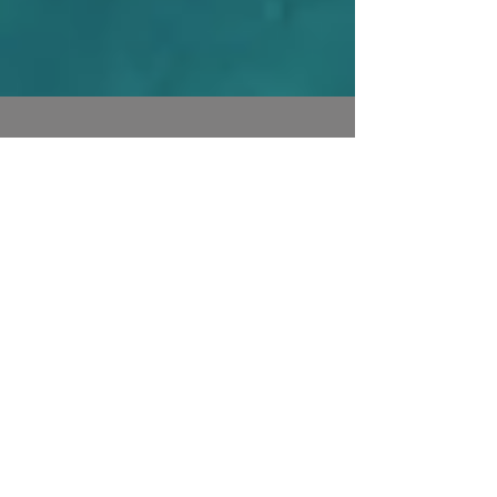
„Iluzja”: matka córki szuka (oceny:
Woda 4/10, Ogień 7/10)
Agata Buzek poszukująca. Matka, nauczycielka w
szkole, podejmuje samotne działania po zniknięciu
swojego dziecka. Klimatyczny nastrój...