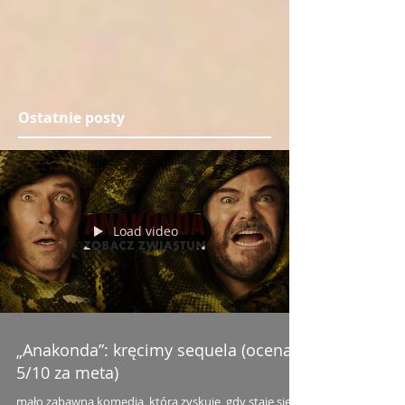
Ostatnie posty
Load video
„Anakonda”: kręcimy sequela (ocena:
5/10 za meta)
mało zabawna komedia, która zyskuje, gdy staje się