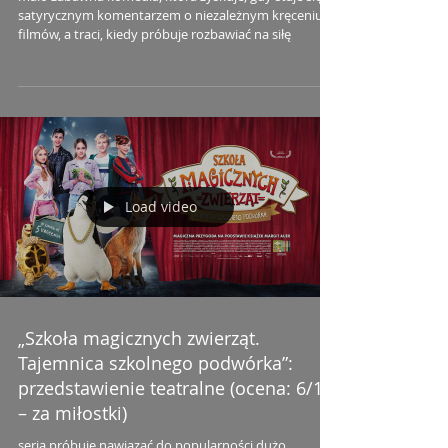
satyrycznym komentarzem o niezależnym kręceniu
filmów, a traci, kiedy próbuje rozbawiać na siłę
Load video
„Szkoła magicznych zwierząt.
Tajemnica szkolnego podwórka”:
przedstawienie teatralne (ocena: 6/10
– za miłostki)
seria próbuje nawiązać do popularności dużo