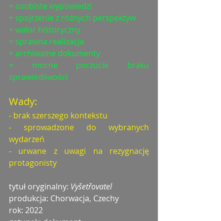
+ osobiste wypowiedzi
+ spojrzenie z różnych perspektyw
+ walor historyczny
+ sprawna realizacja
+ archiwalne dokumenty
+ mocne poczucie braku 
sprawiedliwości
Wady:
- brak szerszego kontekstu
- sprowadzone do wybranych 
wydarzeń
- urwane z uwagi na rezygnację 
protagonisty
tytuł oryginalny: 
Vyšetřovatel
produkcja: Chorwacja, Czechy
rok: 2022