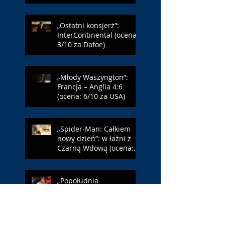
Farmazona)
„Ostatni konsjerż”:
InterContinental (ocena:
3/10 za Dafoe)
„Młody Waszyngton”:
Francja – Anglia 4:6
(ocena: 6/10 za USA)
„Spider-Man: Całkiem
nowy dzień”: w łaźni z
Czarną Wdową (ocena:
6/10 za NY)
„Popołudnia
samotności”: torreador
(ocena: 6/10 za korridę)