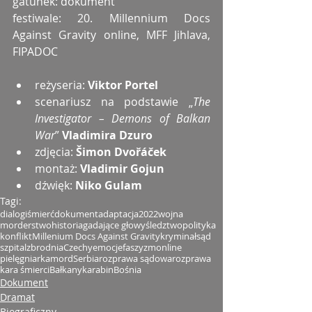
gatunek: dokument
festiwale: 20. Millennium Docs 
Against Gravity online, MFF Jihlava, 
FIPADOC
reżyseria: 
Viktor Portel
scenariusz na podstawie „
The 
Investigator – Demons of Balkan 
War
” 
Vladimira Dzuro
zdjęcia: 
Šimon Dvořáček
montaż: 
Vladimir Gojun
dźwięk: 
Niko Gulam
Tagi:
dialogi
śmierć
dokument
adaptacja
2022
wojna
morderstwo
historia
gadające głowy
śledztwo
polityka
konflikt
Millenium Docs Against Gravity
kryminał
sąd
szpital
zbrodnia
Czechy
emocje
faszyzm
online
pielęgniarka
mord
Serbia
rozprawa sądowa
rozprawa
kara śmierci
Bałkany
karabin
Bośnia
Dokument
Dramat
Biograficzny