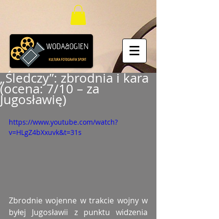
„Śledczy”: zbrodnia i kara
(ocena: 7/10 – za
Jugosławię)
https://www.youtube.com/watch?
v=HLgZ4bXxuvk&t=31s
Zbrodnie wojenne w trakcie wojny w 
byłej Jugosławii z punktu widzenia 