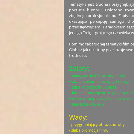
Tematyka jest trudna i przygnębiają
poczucie humoru. Dołożono równi
zbędnego profesjonalizmu. Zapis cho
ukazujące percepcję samego cho
przedsięwzięciem. Paradoksem tego
Jerzego Trelę – grającego człowieka w
Pomimo tak trudnej tematyki film ogl
Globisz jak nikt inny przekazuje swo
trudności. 
Zalety: 
+ wiarygodność i autentyczność 
+ zbalansowanie percepcji chorego i
+ zapał Krzysztofa Globisza
+ łamiące nastrój choroby sceny retr
+ stonowane przemyślenia życiowe
+ realizacja dźwięku
Wady: 
- przygnębiający obraz choroby
- słaba promocja filmu