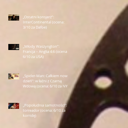
Farmazona)
„Ostatni konsjerż”:
InterContinental (ocena:
3/10 za Dafoe)
„Młody Waszyngton”:
Francja – Anglia 4:6 (ocena:
6/10 za USA)
„Spider-Man: Całkiem nowy
dzień”: w łaźni z Czarną
Wdową (ocena: 6/10 za NY)
„Popołudnia samotności”:
torreador (ocena: 6/10 za
korridę)