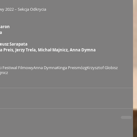
owy 2022 – Sekcja Odkrycia
Baron
a
eusz Sarapata
ga Preis, Jerzy Trela, Michał Majnicz, Anna Dymna
i Festiwal Filmowy
Anna Dymna
Kinga Preis
mózg
Krzysztof Globisz
jnicz