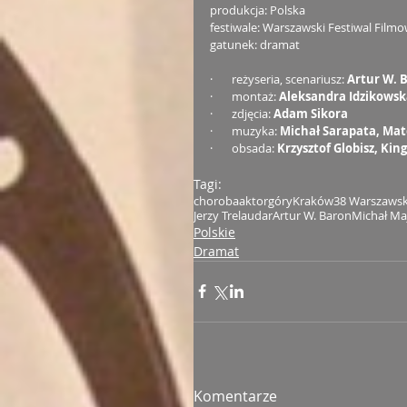
produkcja: Polska
festiwale: Warszawski Festiwal Film
gatunek: dramat
·       reżyseria, scenariusz: 
Artur W. 
·       montaż: 
Aleksandra Idzikowsk
·       zdjęcia: 
Adam Sikora
·       muzyka: 
Michał Sarapata, Mat
·       obsada: 
Krzysztof Globisz, Kin
Tagi:
choroba
aktor
góry
Kraków
38 Warszawsk
Jerzy Trela
udar
Artur W. Baron
Michał Ma
Polskie
Dramat
Komentarze