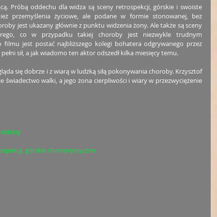
cą. Próbą oddechu dla widza są sceny retrospekcji, górskie i swoiste 
eż przemyślenia życiowe, ale podane w formie stonowanej, bez 
roby jest ukazany głównie z punktu widzenia żony. Ale także są sceny 
rego, co w przypadku takiej choroby jest niezwykle trudnym 
 filmu jest postać najbliższego kolegi bohatera odgrywanego przez 
 pełni sił, a jak wiadomo ten aktor odszedł kilka miesięcy temu. 
ąda się dobrze i z wiarą w ludzką siłą pokonywania choroby. Krzysztof 
je świadectwo walki, a jego żona cierpliwości i wiary w przezwyciężenie 
 rodziny
ospekcji, górskie i humorystyczne