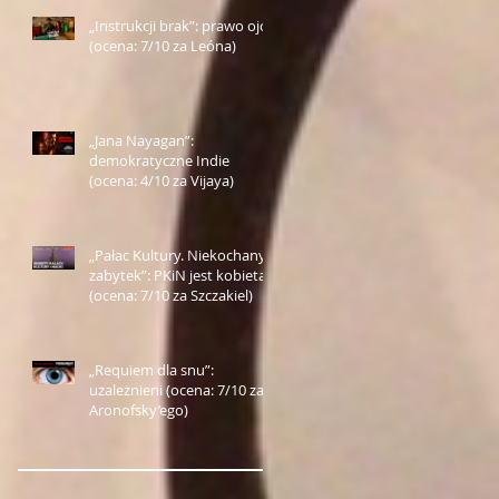
„Instrukcji brak”: prawo ojca
(ocena: 7/10 za Leóna)
„Jana Nayagan”:
demokratyczne Indie
(ocena: 4/10 za Vijaya)
„Pałac Kultury. Niekochany
zabytek”: PKiN jest kobietą
(ocena: 7/10 za Szczakiel)
„Requiem dla snu”:
uzależnieni (ocena: 7/10 za
Aronofsky’ego)