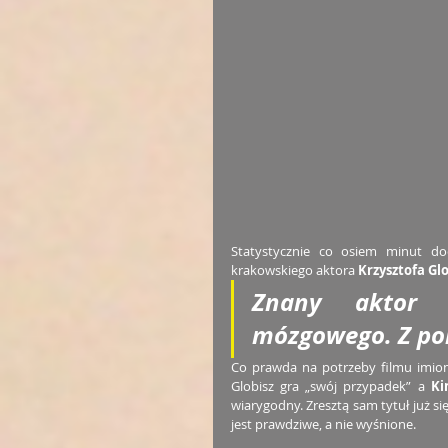
Statystycznie co osiem minut d
krakowskiego aktora 
Krzysztofa Gl
Znany aktor d
mózgowego. Z pom
Co prawda na potrzeby filmu imiona
Globisz gra „swój przypadek” a 
Ki
wiarygodny. Zresztą sam tytuł już się
jest prawdziwe, a nie wyśnione. 