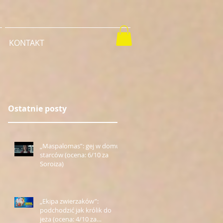
KONTAKT
Ostatnie posty
„Maspalomas”: gej w domu
starców (ocena: 6/10 za
Soroiza)
„Ekipa zwierzaków”:
podchodzić jak królik do
jeża (ocena: 4/10 za