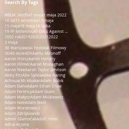
Search By Tags
#BLM
. Netflix
1 maja
1 maja 2022
10 lat
11 września
13 maja
15 maja
18 maja
18-latka
19 FF Millennium Docs Against Gravity!
2002 rok
2019
2020
2021
2022
3 maja
38 Warszawski Festiwal Filmowy
3D
40-lecie
4DX
Aamu Milonoff
Aaron Friesz
Aaron Hendry
Aaron Hilmer
Aaron Monaghan
Aaron Nee
Aaron Taylor-Johnson
Abby Fitz
Abe Sylvia
Abke Haring
Achouackh Abakar
Adam Bobik
Adam Daho
Adam Ethan Crow
Adam Ferency
Adam Gunn
Adam Małysz
Adam Mickiewicz
Adam Nee
Adam Neill
Adam Woronowicz
Adam Zdrójkowski
Admir Glamočak
Adolf Hitler
Adria Arjona