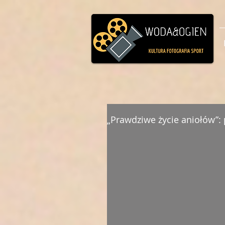
„Prawdziwe życie aniołów”: