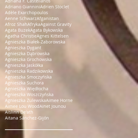
Adriana F. Castellanos
Adriano Giannini
Adrien Stoclet
Adèle Exarchopoulos
Aenne Schwarz
Afganistan
Afroz Shah
Afryka
Against Gravity
Agata Buzek
Agata Bykowska
Agatha Christie
Agnes Kittelsen
Agnieszka Białek-Zaborowska
Agnieszka Dygant
Agnieszka Dąbrowska
Agnieszka Grochowska
Agnieszka Jaskółka
Agnieszka Radzikowska
Agnieszka Smoczyńska
Agnieszka Suchora
Agnieszka Więdłocha
Agnieszka Woszczyńska
Agnieszka Żulewska
Aimee Horne
Aimee Lou Wood
Ainet Jounou
Aislinn De'ath
Aitana Sánchez-Gijón