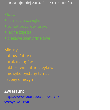
– przynajmniej zarazić się nie sposób.
Plusy:
+ realizacja dźwięku
+ temat pożarów lasów
+ ładne zdjęcia
+ ciekawe sceny finałowe
Minusy:
- uboga fabuła
- brak dialogów
- aktorstwo naturszczyków
- niewykorzystany temat
- sceny o niczym
Zwiastun: 
https://www.youtube.com/watch?
v=8syKDAT-nv0