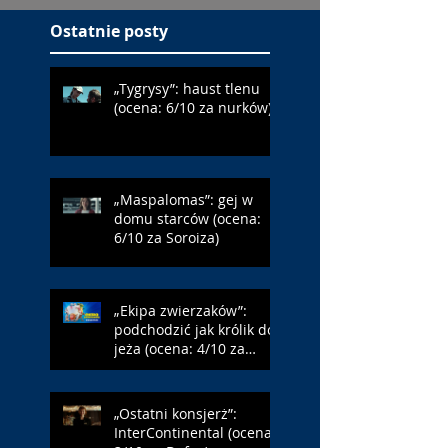
Ostatnie posty
„Tygrysy”: haust tlenu
(ocena: 6/10 za nurków)
„Maspalomas”: gej w
domu starców (ocena:
6/10 za Soroiza)
„Ekipa zwierzaków”:
podchodzić jak królik do
jeża (ocena: 4/10 za
Farmazona)
„Ostatni konsjerż”:
InterContinental (ocena: