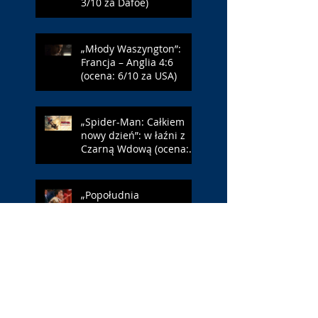
3/10 za Dafoe)
„Młody Waszyngton”:
Francja – Anglia 4:6
(ocena: 6/10 za USA)
„Spider-Man: Całkiem
nowy dzień”: w łaźni z
Czarną Wdową (ocena:
6/10 za NY)
„Popołudnia
samotności”: torreador
(ocena: 6/10 za korridę)
„Instrukcji brak”: prawo
ojca (ocena: 7/10 za
Leóna)