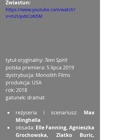
Zwiastun: 
https://www.youtube.com/watch?
v=m2UyvbCoN5M
tytuł oryginalny: 
Teen Spirit
polska premiera: 5 lipca 2019
dystrybucja: Monolith Films
produkcja: USA
rok: 2018
gatunek: dramat
reżyseria i scenariusz:
 Max 
Minghella
obsada:
 Elle Fanning, Agnieszka 
Grochowska, Zlatko Buric, 