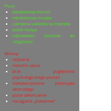
Plusy:
teledyskowy montaż
młodzieżowa muzyka
czerwona sukienka na imprezie
polski motyw
odpowiedni stosunek do 
religijności
Minusy:
reżyseria
nieostre ujęcia
brak pogłębienia 
psychologicznego postaci
niewykorzystanie potencjału 
aktorskiego
puste zakończenie
naciąganie „plakatowe”