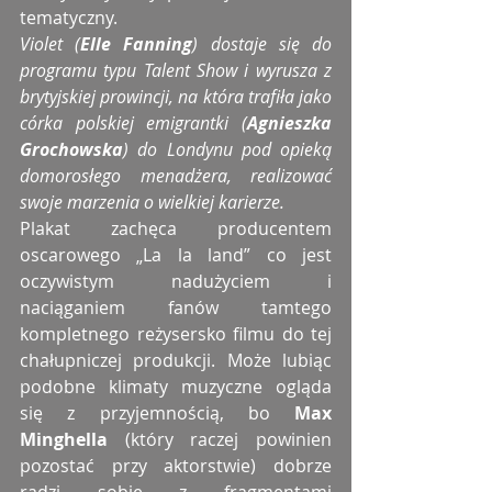
tematyczny.
Violet (
Elle Fanning
) dostaje się do 
programu typu Talent Show i wyrusza z 
brytyjskiej prowincji, na która trafiła jako 
córka polskiej emigrantki (
Agnieszka 
Grochowska
) do Londynu pod opieką 
domorosłego menadżera, realizować 
swoje marzenia o wielkiej karierze.
Plakat zachęca producentem 
oscarowego „La la land” co jest 
oczywistym nadużyciem i 
naciąganiem fanów tamtego 
kompletnego reżysersko filmu do tej 
chałupniczej produkcji. Może lubiąc 
podobne klimaty muzyczne ogląda 
się z przyjemnością, bo 
Max 
Minghella
 (który raczej powinien 
pozostać przy aktorstwie) dobrze 
radzi sobie z fragmentami 