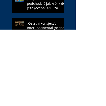
podchodzić jak królik do
jeża (ocena: 4/10 za
Farmazona)
„Ostatni konsjerż”:
InterContinental (ocena:
3/10 za Dafoe)
„Młody Waszyngton”:
Francja – Anglia 4:6
(ocena: 6/10 za USA)
„Spider-Man: Całkiem
nowy dzień”: w łaźni z
Czarną Wdową (ocena:
6/10 za NY)
„Popołudnia
samotności”: torreador
(ocena: 6/10 za korridę)