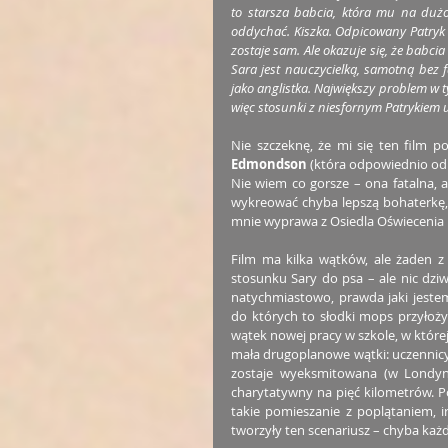
to starsza babcia, która mu na dużo
oddychać. Kiszka. Odpicowany Patryk u
zostaje sam. Ale okazuje się, że babci
Sara jest nauczycielką, samotną bez
jako anglistka. Największy problem w ty
więc stosunki z niesfornym Patrykiem uk
Nie szczeknę, że mi się ten film p
Edmondson
 (która odpowiednio odp
Nie wiem co gorsze – ona fatalna, a
wykreować chyba lepszą bohaterkę, a
mnie wyprawa z Osiedla Oświecenia
Film ma kilka wątków, ale żaden z 
stosunku Sary do psa – ale nic dziw
natychmiastowo, prawda jaki jeste
do których to słodki mops przyłoży 
wątek nowej pracy w szkole, w której
mała drugoplanowe wątki: uczennicy, 
zostaje wyeksmitowana (w Londynie
charytatywny na pięć kilometrów. Po
takie pomieszanie z poplątaniem, i
tworzyły ten scenariusz – chyba każ