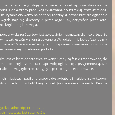
źle. Ja tam nie gustuję w tej rasie, a nawet jej przedstawicieli nie 
łodkie. Ponieważ to produkcja skierowana do szerokiej, również młodej 
film. Pytanie czy warto na półtorej godziny kupować bilet dla oglądania 
wątek staje się kluczowy. A przez kogo? Tak, oczywiście przez kota. 
 nie kręć mi się koło wąsa.
ru, a większość żartów jest zwyczajnie niesmacznych. I co z tego że 
na, tak jesteśmy skonstruowane, a Wy ludzie – nie lepiej. A że lubimy 
e śmieszne? Musimy mieć instynkt zdobywania pożywienia, bo w ogóle 
e zniżamy się do żebrania, jak koty.
ilm jest całkiem dobrze zrealizowany. Sceny są fajnie zmontowane, do 
ncie, dzięki czemu tak naprawdę ogląda się z przyjemnością. Nie 
a, ale pod względem realizacyjnym jest co najmniej poprawnie.
tnich miesiącach padł ofiarą sporu dystrybutora i multipleksu w którym 
ktoś chce to musi bulić kasę za bilet. Jak dla mnie – nie warto. Pewnie 
zyczka, ładne zdjęcia Londynu
ich nieszczęść jest rasa kotów