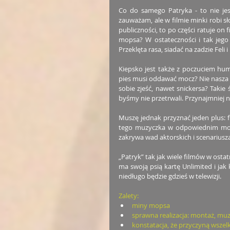
Co do samego Patryka - to nie jest 
zauważam, ale w filmie minki robi s
publiczności, to po części ratuje on 
mopsa? W ostateczności i tak jego 
Przeklęta rasa, siadać na zadzie Feli i
Kiepsko jest także z poczuciem humo
pies musi oddawać mocz? Nie nasza wi
sobie zjeść, nawet snickersa? Taki
byśmy nie przetrwali. Przynajmniej ni
Muszę jednak przyznać jeden plus: f
tego muzyczka w odpowiednim mome
zakrywa wad aktorskich i scenariusz
„Patryk” tak jak wiele filmów w osta
ma swoją psią kartę Unlimited i jak 
niedługo będzie gdzieś w telewizji.
Zalety:
miny mopsa
sprawna realizacja: montaż, mu
konstatacja, że przyczyną wszelk