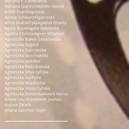
Adriana F. Castellanos
Adriano Giannini
Adrien Stoclet
Adèle Exarchopoulos
Aenne Schwarz
Afganistan
Afroz Shah
Afryka
Against Gravity
Agata Buzek
Agata Bykowska
Agatha Christie
Agnes Kittelsen
Agnieszka Białek-Zaborowska
Agnieszka Dygant
Agnieszka Dąbrowska
Agnieszka Grochowska
Agnieszka Jaskółka
Agnieszka Radzikowska
Agnieszka Smoczyńska
Agnieszka Suchora
Agnieszka Więdłocha
Agnieszka Woszczyńska
Agnieszka Żulewska
Aimee Horne
Aimee Lou Wood
Ainet Jounou
Aislinn De'ath
Aitana Sánchez-Gijón