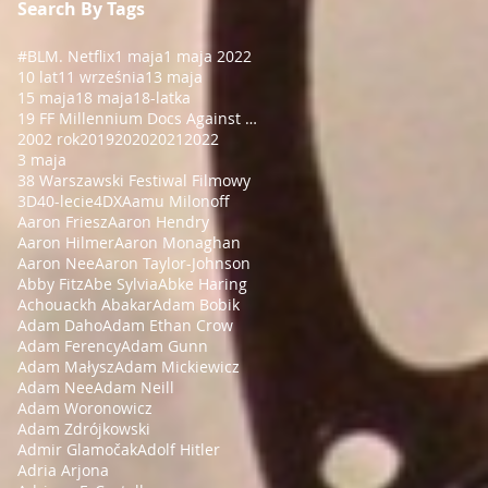
Search By Tags
#BLM
. Netflix
1 maja
1 maja 2022
10 lat
11 września
13 maja
15 maja
18 maja
18-latka
19 FF Millennium Docs Against Gravity!
2002 rok
2019
2020
2021
2022
3 maja
38 Warszawski Festiwal Filmowy
3D
40-lecie
4DX
Aamu Milonoff
Aaron Friesz
Aaron Hendry
Aaron Hilmer
Aaron Monaghan
Aaron Nee
Aaron Taylor-Johnson
Abby Fitz
Abe Sylvia
Abke Haring
Achouackh Abakar
Adam Bobik
Adam Daho
Adam Ethan Crow
Adam Ferency
Adam Gunn
Adam Małysz
Adam Mickiewicz
Adam Nee
Adam Neill
Adam Woronowicz
Adam Zdrójkowski
Admir Glamočak
Adolf Hitler
Adria Arjona