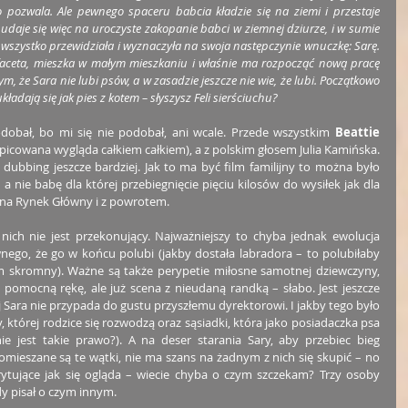
 pozwala. Ale pewnego spaceru babcia kładzie się na ziemi i przestaje 
daje się więc na uroczyste zakopanie babci w ziemnej dziurze, i w sumie 
a wszystko przewidziała i wyznaczyła na swoja następczynie wnuczkę: Sarę. 
 faceta, mieszka w małym mieszkaniu i właśnie ma rozpocząć nową pracę 
m, że Sara nie lubi psów, a w zasadzie jeszcze nie wie, że lubi. Początkowo 
ładają się jak pies z kotem – słyszysz Feli sierściuchu?
odobał, bo mi się nie podobał, ani wcale. Przede wszystkim 
Beattie 
icowana wygląda całkiem całkiem), a z polskim głosem Julia Kamińska. 
 dubbing jeszcze bardziej. Jak to ma być film familijny to można było 
 nie babę dla której przebiegnięcie pięciu kilosów do wysiłek jak dla 
 na Rynek Główny i z powrotem.
nich nie jest przekonujący. Najważniejszy to chyba jednak ewolucja 
nego, że go w końcu polubi (jakby dostała labradora – to polubiłaby 
m skromny). Ważne są także perypetie miłosne samotnej dziewczyny, 
pomocną rękę, ale już scena z nieudaną randką – słabo. Jest jeszcze 
 Sara nie przypada do gustu przyszłemu dyrektorowi. I jakby tego było 
której rodzice się rozwodzą oraz sąsiadki, która jako posiadaczka psa 
 jest takie prawo?). A na deser starania Sary, aby przebiec bieg 
mieszane są te wątki, nie ma szans na żadnym z nich się skupić – no 
rytujące jak się ogląda – wiecie chyba o czym szczekam? Trzy osoby 
dy pisał o czym innym.