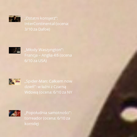
Farmazona)
„Ostatni konsjerż”:
InterContinental (ocena:
3/10 za Dafoe)
„Młody Waszyngton”:
Francja – Anglia 4:6 (ocena:
6/10 za USA)
„Spider-Man: Całkiem nowy
dzień”: w łaźni z Czarną
Wdową (ocena: 6/10 za NY)
„Popołudnia samotności”:
torreador (ocena: 6/10 za
korridę)