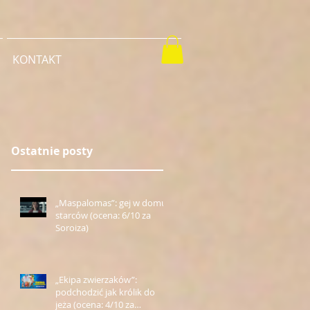
KONTAKT
Ostatnie posty
„Maspalomas”: gej w domu
starców (ocena: 6/10 za
Soroiza)
„Ekipa zwierzaków”:
podchodzić jak królik do
jeża (ocena: 4/10 za