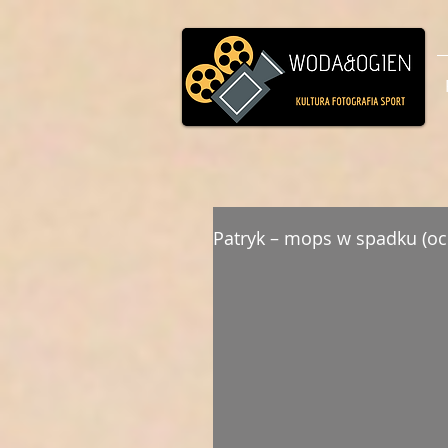
Patryk – mops w spadku (oc