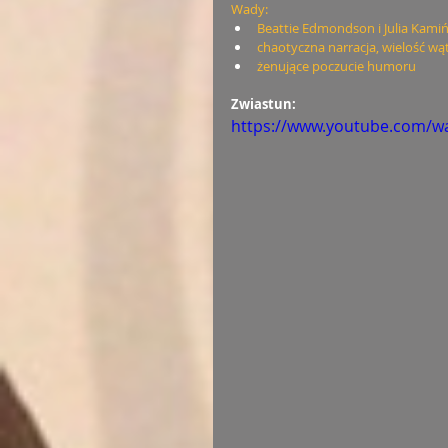
Wady:
Beattie Edmondson i Julia Kami
chaotyczna narracja, wielość w
żenujące poczucie humoru
Zwiastun:
https://www.youtube.com/