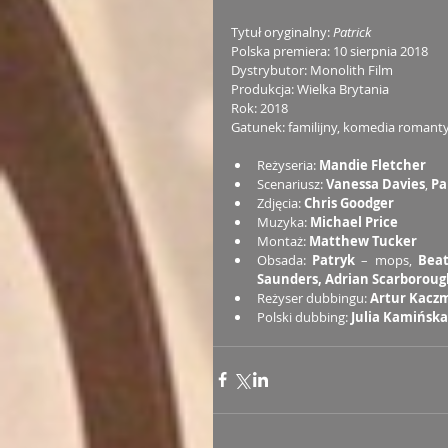
Tytuł oryginalny: 
Patrick
Polska premiera: 10 sierpnia 2018
Dystrybutor: Monolith Film
Produkcja: Wielka Brytania
Rok: 2018
Gatunek: familijny, komedia romant
Reżyseria: 
Mandie Fletcher
Scenariusz: 
Vanessa Davies
, 
Pa
Zdjęcia: 
Chris Goodger
Muzyka: 
Michael Price
Montaż: 
Matthew Tucker
Obsada: 
Patryk 
– mops, 
Beat
Saunders, Adrian Scarboroug
Reżyser dubbingu: 
Artur Kacz
Polski dubbing: 
Julia Kamińska