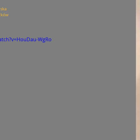
ńska
ątków
watch?v=HouDau-WgRo