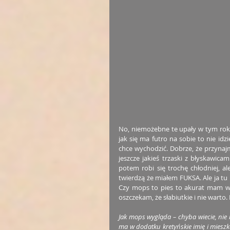
No, niemożebne te upały w tym roku.
jak się ma futro na sobie to nie idz
chce wychodzić. Dobrze, że przynajm
jeszcze jakieś trzaski z błyskawic
potem robi się trochę chłodniej, a
twierdzą że miałem FUKSA. Ale ja tu 
Czy mops to pies to akurat mam wąt
oszczekam, że słabiutkie i nie warto.
Jak mops wygląda – chyba wiecie, nie 
ma w dodatku kretyńskie imię i mieszk