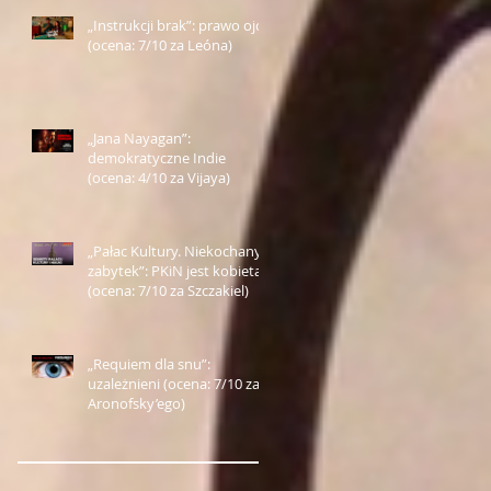
„Instrukcji brak”: prawo ojca
(ocena: 7/10 za Leóna)
„Jana Nayagan”:
demokratyczne Indie
(ocena: 4/10 za Vijaya)
„Pałac Kultury. Niekochany
zabytek”: PKiN jest kobietą
(ocena: 7/10 za Szczakiel)
„Requiem dla snu”:
uzależnieni (ocena: 7/10 za
Aronofsky’ego)