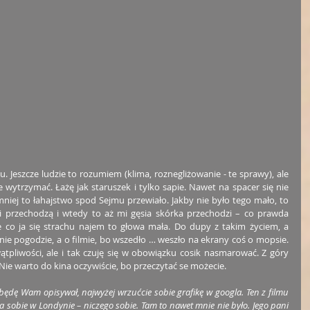
 Jeszcze ludzie to rozumiem (klima, roznegliżowanie - te sprawy), ale 
ie wytrzymać. Łażę jak staruszek i tylko sapie. Nawet na spacer się nie 
niej to łahajstwo spod Sejmu przewiało. Jakby nie było tego mało, to 
ami przechodzą i wtedy to aż mi gęsia skórka przechodzi – co prawda 
le co ja się strachu najem to głowa mała. Do dupy z takim życiem, a 
nie pogodzie, a o filmie, bo wszedło … weszło na ekrany coś o mopsie. 
pliwości, ale i tak czuję się w obowiązku cosik nasmarować. Z góry 
 Nie warto do kina oczywiście, bo przeczytać se możecie.
będę Wam opisywał, najwyżej wrzućcie sobie grafikę w googla. Ten z filmu 
a sobie w Londynie – niczego sobie. Tam to nawet mnie nie było. Jego pani 