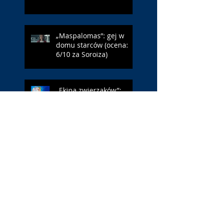
„Maspalomas”: gej w
domu starców (ocena:
6/10 za Soroiza)
„Ekipa zwierzaków”:
podchodzić jak królik do
jeża (ocena: 4/10 za
Farmazona)
„Ostatni konsjerż”:
InterContinental (ocena:
3/10 za Dafoe)
„Młody Waszyngton”:
Francja – Anglia 4:6
(ocena: 6/10 za USA)