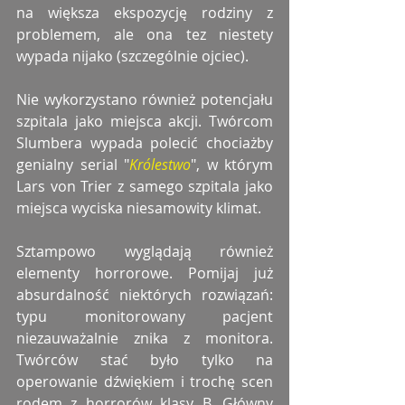
na większa ekspozycję rodziny z 
problemem, ale ona tez niestety 
wypada nijako (szczególnie ojciec).
Nie wykorzystano również potencjału 
szpitala jako miejsca akcji. Twórcom 
Slumbera wypada polecić chociażby 
genialny serial "
Królestwo
", w którym 
Lars von Trier z samego szpitala jako 
miejsca wyciska niesamowity klimat.
Sztampowo wyglądają również 
elementy horrorowe. Pomijaj już 
absurdalność niektórych rozwiązań: 
typu monitorowany pacjent 
niezauważalnie znika z monitora. 
Twórców stać było tylko na 
operowanie dźwiękiem i trochę scen 
rodem z horrorów klasy B. Główny 