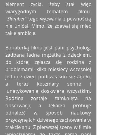
element życia, żeby stał więc 
wiarygodnym tematem filmu. 
"
Slumber
" tego wyzwania z pewnością 
nie uniósł. Mimo, że zdawał się mieć 
takie ambicje.
Bohaterką filmu jest pani psycholog, 
zadbana ładna mężatka z dzieckiem, 
do której zgłasza się rodzina z 
problemami: kilka miesięcy wcześniej 
jedno z dzieci podczas snu się zabiło, 
a teraz koszmary senne i 
lunatykowanie doskwiera wszystkim. 
Rodzina zostaje zamknięta na 
obserwacji, a lekarka próbuje 
odnaleźć w sposób naukowy 
przyczynę ich dziwnego zachowania w 
trakcie snu. Z pierwszej sceny w filmie 
wnioskujemy, że także sama pani 