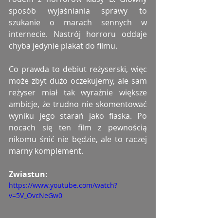
sposób wyjaśniania sprawy to 
szukanie o marach sennych w 
internecie. Nastrój horroru oddaje 
chyba jedynie plakat do filmu.
Co prawda to debiut reżyserski, więc 
może zbyt dużo oczekujemy, ale sam 
reżyser miał tak wyraźnie większe 
ambicje, że trudno nie skomentować 
wyniku jego starań jako fiaska. Po 
nocach się ten film z pewnością 
nikomu śnić nie będzie, ale to raczej 
marny komplement.
Zwiastun:
https://www.youtube.com/watch?
v=5V_OvcNeGw0