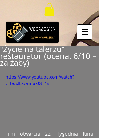
"Życie na talerzu” –
restaurator (ocena: 6/10 –
za żaby)
https://www.youtube.com/watch?
v=bqxILXwm-uk&t=1s
Film otwarcia 22. Tygodnia Kina 