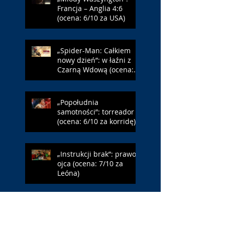
Francja – Anglia 4:6
(ocena: 6/10 za USA)
„Spider-Man: Całkiem
nowy dzień”: w łaźni z
Czarną Wdową (ocena:
6/10 za NY)
„Popołudnia
samotności”: torreador
(ocena: 6/10 za korridę)
„Instrukcji brak”: prawo
ojca (ocena: 7/10 za
Leóna)
„Jana Nayagan”:
demokratyczne Indie
(ocena: 4/10 za Vijaya)