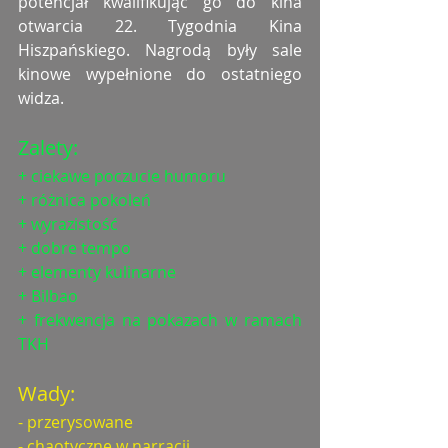
potencjał kwalifikując go do kina 
otwarcia 22. Tygodnia Kina 
Hiszpańskiego. Nagrodą były sale 
kinowe wypełnione do ostatniego 
widza.
Zalety:
+ ciekawe poczucie humoru
+ różnica pokoleń
+ wyrazistość
+ dobre tempo
+ elementy kulinarne
+ Bilbao
+ frekwencja na pokazach w ramach 
TKH
Wady:
- przerysowane
- chaotyczne w narracji