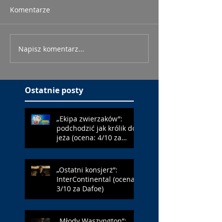
Komentarze
Napisz komentarz...
Ostatnie posty
„Ekipa zwierzaków”:
podchodzić jak królik do
jeża (ocena: 4/10 za
Farmazona)
„Ostatni konsjerż”:
InterContinental (ocena:
3/10 za Dafoe)
„Młody Waszyngton”: