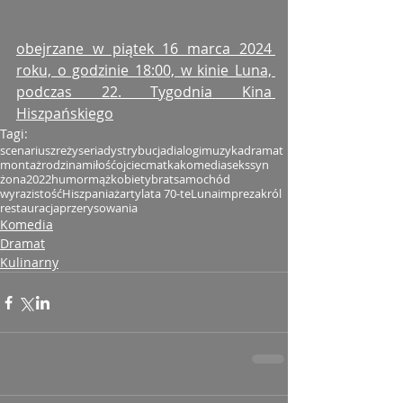
obejrzane w piątek 16 marca 2024 
roku, o godzinie 18:00, w kinie Luna, 
podczas 22. Tygodnia Kina 
Hiszpańskiego
Tagi:
scenariusz
reżyseria
dystrybucja
dialogi
muzyka
dramat
montaż
rodzina
miłość
ojciec
matka
komedia
seks
syn
żona
2022
humor
mąż
kobiety
brat
samochód
wyrazistość
Hiszpania
żarty
lata 70-te
Luna
impreza
król
restauracja
przerysowania
Komedia
Dramat
Kulinarny