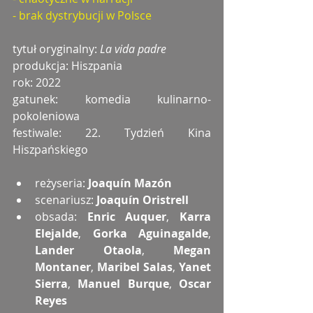
- brak dystrybucji w Polsce
tytuł o
ryginalny: 
La vida padre
produkcja: Hiszpania
rok: 2022
gatunek: komedia kulinarno-
pokoleniowa
festiwale: 22. Tydzień Kina 
Hiszpańskiego
reżyseria:
 Joaquín Mazón
scenariusz: 
Joaquín Oristrell
obsada: 
Enric Auquer
, 
Karra 
Elejalde
, 
Gorka Aguinagalde
, 
Lander Otaola
, 
Megan 
Montaner
, 
Maribel Salas
, 
Yanet 
Sierra
, 
Manuel Burque
, 
Oscar 
Reyes