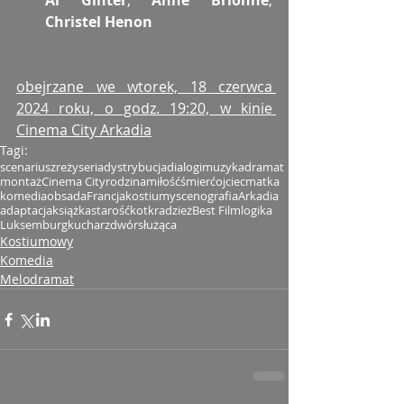
Al Ginter
, 
Anne Brionne
, 
Christel Henon
obejrzane we wtorek, 18 czerwca 
2024 roku, o godz. 19:20, w kinie 
Cinema City Arkadia
Tagi:
scenariusz
reżyseria
dystrybucja
dialogi
muzyka
dramat
montaż
Cinema City
rodzina
miłość
śmierć
ojciec
matka
komedia
obsada
Francja
kostiumy
scenografia
Arkadia
adaptacja
książka
starość
kot
kradzież
Best Film
logika
Luksemburg
kucharz
dwór
służąca
Kostiumowy
Komedia
Melodramat