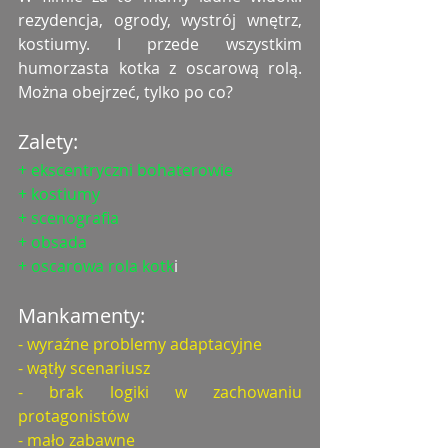
rezydencja, ogrody, wystrój wnętrz, 
kostiumy. I przede wszystkim 
humorzasta kotka z oscarową rolą. 
Można obejrzeć, tylko po co?
Zalety:
+ ekscentryczni bohaterowie
+ kostiumy
+ scenografia
+ obsada
+ oscarowa rola kotk
i
Mankamenty:
- wyraźne problemy adaptacyjne
- wątły scenariusz
- brak logiki w zachowaniu 
protagonistów
- mało zabawne