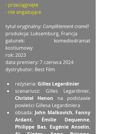
- przeciągnięte
- nie angażujące
tytuł oryginalny: 
Complètement cramé!
produkcja: Luksemburg, Francja
gatunek: komediodramat 
kostiumowy
rok: 2023
data premiery: 7 czerwca 2024
dystrybutor: Best Film
reżyseria: 
Gilles Legardinier
scenariusz: Gilles Legardinier,
Christel Henon
 na podstawie 
powieści Gillesa Legardiniera
obsada: 
John Malkovich
, 
Fanny 
Ardant
, 
Émilie Dequenne
, 
Philippe Bas
, 
Eugénie Anselin
, 