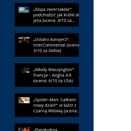
„Ekipa zwierzaków”:
podchodzić jak królik do
jeża (ocena: 4/10 za
Farmazona)
„Ostatni konsjerż”:
InterContinental (ocena:
3/10 za Dafoe)
„Młody Waszyngton”:
Francja – Anglia 4:6
(ocena: 6/10 za USA)
„Spider-Man: Całkiem
nowy dzień”: w łaźni z
Czarną Wdową (ocena:
6/10 za NY)
„Popołudnia