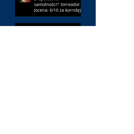
samotności”: torreador
(ocena: 6/10 za korridę)
„Instrukcji brak”: prawo
ojca (ocena: 7/10 za
Leóna)
„Jana Nayagan”:
demokratyczne Indie
(ocena: 4/10 za Vijaya)
„Pałac Kultury.
Niekochany zabytek”:
PKiN jest kobietą (ocena:
7/10 za Szczakiel)
Search By Tags
#BLM
. Netflix
1 maja
1 maja 2022
10 lat
11 września
13 maja