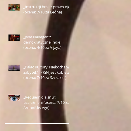
„Instrukcji brak”: prawo ojca
(ocena: 7/10 za Leóna)
„Jana Nayagan”:
demokratyczne Indie
(ocena: 4/10 za Vijaya)
„Pałac Kultury. Niekochany
zabytek”: PKiN jest kobietą
(ocena: 7/10 za Szczakiel)
„Requiem dla snu”:
uzależnieni (ocena: 7/10 za
Aronofsky’ego)