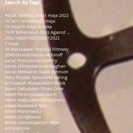
Search By Tags
#BLM
. Netflix
1 maja
1 maja 2022
10 lat
11 września
13 maja
15 maja
18 maja
18-latka
19 FF Millennium Docs Against Gravity!
2002 rok
2019
2020
2021
2022
3 maja
38 Warszawski Festiwal Filmowy
3D
40-lecie
4DX
Aamu Milonoff
Aaron Friesz
Aaron Hendry
Aaron Hilmer
Aaron Monaghan
Aaron Nee
Aaron Taylor-Johnson
Abby Fitz
Abe Sylvia
Abke Haring
Achouackh Abakar
Adam Bobik
Adam Daho
Adam Ethan Crow
Adam Ferency
Adam Gunn
Adam Małysz
Adam Mickiewicz
Adam Nee
Adam Neill
Adam Woronowicz
Adam Zdrójkowski
Admir Glamočak
Adolf Hitler
Adria Arjona