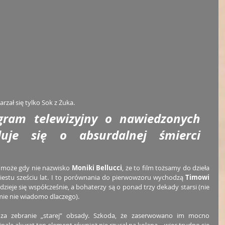
arzał się tylko Sok z Żuka.
ram telewizyjny o nawiedzonych 
je się o absurdalnej śmierci 
 może gdy nie nazwisko 
Moniki Bellucci
, że to film tożsamy do dzieła 
iestu sześciu lat. I to porównania do pierwowzoru wychodzą 
Timowi 
 dzieje się współcześnie, a bohaterzy są o ponad trzy dekady starsi (nie 
mie nie wiadomo dlaczego).
 za zebranie „starej” obsady. Szkoda, że zaserwowano im mocno 