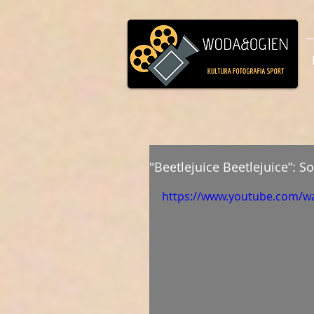
"Beetlejuice Beetlejuice”: S
https://www.youtube.com/