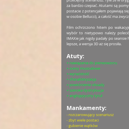
przeciętny scenariusz. Tyle że w oryg
za bardzo czepiać. Atutami są pomys
postacie z potencjałem pojawiają się
w osobie Bellucci), a całość ma zwycz
Film ochrzczono hitem po wakacyjny
wybór to nietypowo należy poleci
IMAXie jak nigdy padały po seansie h
lepsze, a wersja 3D aż się prosiła.
Atuty:
+ nawiązania do pierwowzoru
+ sceny musicalowe
+ wyrazistość
+ charakteryzacja
+ powtórzenie obsady
+ szeroka dystrybucja
+ anglojęzyczny tytuł
Mankamenty:
- rozczarowujący scenariusz
- zbyt wiele postaci
- gubienie wątków