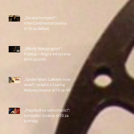
Farmazona)
„Ostatni konsjerż”:
InterContinental (ocena:
3/10 za Dafoe)
„Młody Waszyngton”:
Francja – Anglia 4:6 (ocena:
6/10 za USA)
„Spider-Man: Całkiem nowy
dzień”: w łaźni z Czarną
Wdową (ocena: 6/10 za NY)
„Popołudnia samotności”:
torreador (ocena: 6/10 za
korridę)