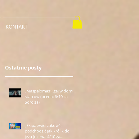
KONTAKT
Ostatnie posty
„Maspalomas”: gej w domu
starców (ocena: 6/10 za
Soroiza)
„Ekipa zwierzaków”:
podchodzić jak królik do
jeża (ocena: 4/10 za