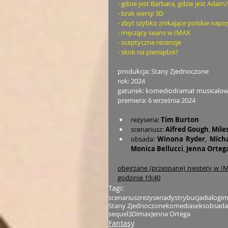
- gdzie jest Barbara, gdzie jest Adam?
- brak wersji 3D
- zbyt szybko znikające polskie napis
- męczący seans w IMAX
- sceptyczne recenzje
- skok na pieniądze?
produkcja: Stany Zjednoczone
rok: 2024
gatunek: komediodramat musicalo
premiera: 6 września 2024
reżyseria: 
Tim Burton
scenariusz: 
Alfred Gough
,
 Mile
obsada: 
Winona Ryder
, 
Mich
Monica Bellucci
, 
Jenna Orteg
obejrzane (przespane) niestety w IM
godzinie 19:40
Tagi:
scenariusz
reżyseria
dystrybucja
dialogi
m
Stany Zjednoczone
komedia
seks
obsada
sequel
3D
imax
Jenna Ortega
Fantasy