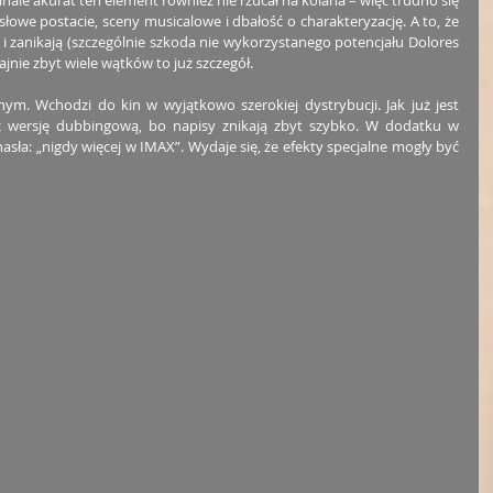
inale akurat ten element również nie rzucał na kolana – więc trudno się 
łowe postacie, sceny musicalowe i dbałość o charakteryzację. A to, że 
 i zanikają (szczególnie szkoda nie wykorzystanego potencjału Dolores 
ajnie zbyt wiele wątków to już szczegół.
m. Wchodzi do kin w wyjątkowo szerokiej dystrybucji. Jak już jest 
ć wersję dubbingową, bo napisy znikają zbyt szybko. W dodatku w 
asła: „nigdy więcej w IMAX”. Wydaje się, że efekty specjalne mogły być 