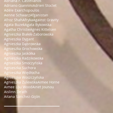
Adriana F. Castellanos
Adriano Giannini
Adrien Stoclet
Adèle Exarchopoulos
Aenne Schwarz
Afganistan
Afroz Shah
Afryka
Against Gravity
Agata Buzek
Agata Bykowska
Agatha Christie
Agnes Kittelsen
Agnieszka Białek-Zaborowska
Agnieszka Dygant
Agnieszka Dąbrowska
Agnieszka Grochowska
Agnieszka Jaskółka
Agnieszka Radzikowska
Agnieszka Smoczyńska
Agnieszka Suchora
Agnieszka Więdłocha
Agnieszka Woszczyńska
Agnieszka Żulewska
Aimee Horne
Aimee Lou Wood
Ainet Jounou
Aislinn De'ath
Aitana Sánchez-Gijón