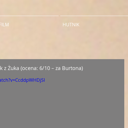
FILM
HUTNIK
ok z Żuka (ocena: 6/10 – za Burtona)
watch?v=CcddpWHDjSI