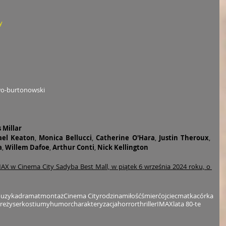
y
wo-burtonowski
s Millar
ael Keaton
, 
Monica Bellucci
,
 Catherine O'Hara
, 
Justin Theroux
, 
a
, 
Willem Dafoe
,
 Arthur Conti
,
 Nick Kellington
AX w Cinema City Sadyba Best Mall, w piątek 6 września 2024 roku, o 
uzyka
dramat
montaż
Cinema City
rodzina
miłość
śmierć
ojciec
matka
córka
reżyser
kostiumy
humor
charakteryzacja
horror
thriller
IMAX
lata 80-te