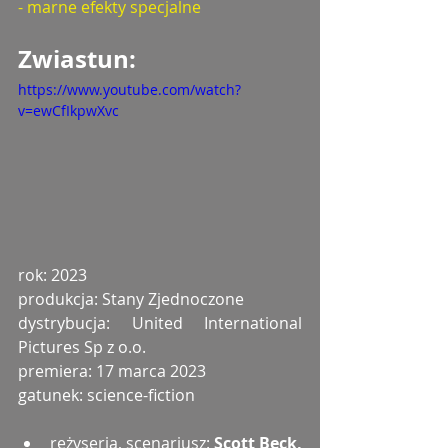
- marne efekty specjalne
Zwiastun: 
https://www.youtube.com/watch?
v=ewCfIkpwXvc
rok: 2023
produkcja: Stany Zjednoczone
dystrybucja: United International 
Pictures Sp z o.o.
premiera: 17 marca 2023
gatunek: science-fiction
reżyseria, scenariusz: 
Scott Beck, 