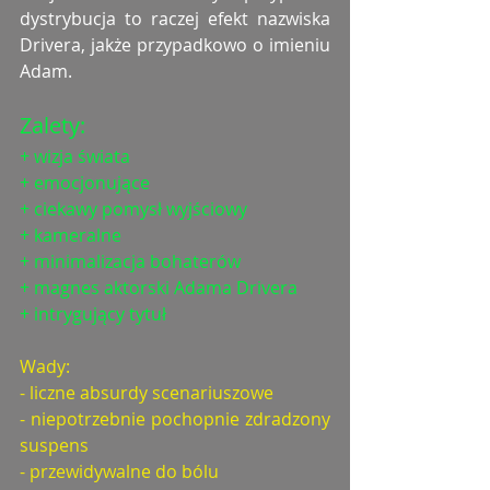
dystrybucja to raczej efekt nazwiska 
Drivera, jakże przypadkowo o imieniu 
Adam. 
Zalety: 
+ wizja świata
+ emocjonujące
+ ciekawy pomysł wyjściowy
+ kameralne
+ minimalizacja bohaterów
+ magnes aktorski Adama Drivera
+ intrygujący tytuł
Wady: 
- liczne absurdy scenariuszowe
- niepotrzebnie pochopnie zdradzony 
suspens
- przewidywalne do bólu