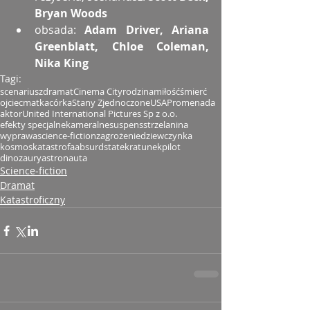
Bryan Woods
obsada: 
Adam Driver, Ariana 
Greenblatt, Chloe Coleman, 
Nika King
Tagi:
scenariusz
dramat
Cinema City
rodzina
miłość
śmierć
ojciec
matka
córka
Stany Zjednoczone
USA
Promenada
aktor
United International Pictures Sp z o.o.
efekty specjalne
kameralne
suspens
strzelanina
wyprawa
science-fiction
zagrożenie
dziewczynka
kosmos
katastrofa
absurd
statek
ratunek
pilot
dinozaury
astronauta
Science-fiction
Dramat
Katastroficzny