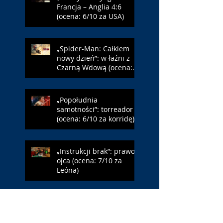
Francja – Anglia 4:6
(ocena: 6/10 za USA)
„Spider-Man: Całkiem
nowy dzień”: w łaźni z
Czarną Wdową (ocena:
6/10 za NY)
„Popołudnia
samotności”: torreador
(ocena: 6/10 za korridę)
„Instrukcji brak”: prawo
ojca (ocena: 7/10 za
Leóna)
„Jana Nayagan”:
demokratyczne Indie
(ocena: 4/10 za Vijaya)