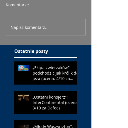
Komentarze
Napisz komentarz...
Ostatnie posty
„Ekipa zwierzaków”:
podchodzić jak królik do
jeża (ocena: 4/10 za
Farmazona)
„Ostatni konsjerż”:
InterContinental (ocena:
3/10 za Dafoe)
„Młody Waszyngton”: