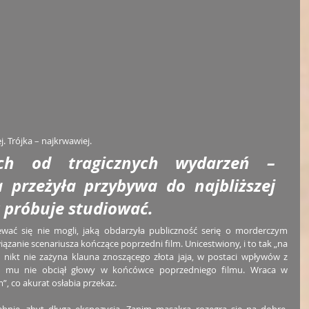
. Trójka – najkrwawiej.
ch od tragicznych wydarzeń – 
 przeżyła przybywa do najbliższej 
at próbuje studiować.
ewać się nie mogli, jaką obdarzyła publiczność serię o morderczym 
zanie scenariusza kończące poprzedni film. Unicestwiony, i to tak „na 
nikt nie zażyna klauna znoszącego złota jaja, w postaci wpływów z 
kt mu nie obciął głowy w końcówce poprzedniego filmu. Wraca w 
, co akurat osłabia przekaz.