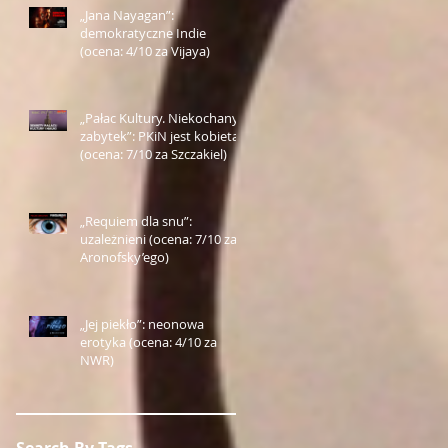
„Jana Nayagan”:
demokratyczne Indie
(ocena: 4/10 za Vijaya)
„Pałac Kultury. Niekochany
zabytek”: PKiN jest kobietą
(ocena: 7/10 za Szczakiel)
„Requiem dla snu”:
uzależnieni (ocena: 7/10 za
Aronofsky’ego)
„Jej piekło”: neonowa
erotyka (ocena: 4/10 za
NWR)
Search By Tags