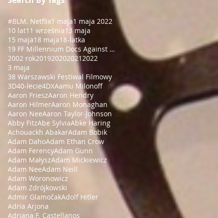
#BLM
. Netflix
1 maja
1 maja 2022
10 lat
11 września
13 maja
15 maja
18 maja
18-latka
19 FF Millennium Docs Against Gravity!
2002 rok
2019
2020
2021
2022
3 maja
38 Warszawski Festiwal Filmowy
3D
40-lecie
4DX
Aamu Milonoff
Aaron Friesz
Aaron Hendry
Aaron Hilmer
Aaron Monaghan
Aaron Nee
Aaron Taylor-Johnson
Abby Fitz
Abe Sylvia
Abke Haring
Achouackh Abakar
Adam Bobik
Adam Daho
Adam Ethan Crow
Adam Ferency
Adam Gunn
Adam Małysz
Adam Mickiewicz
Adam Nee
Adam Neill
Adam Woronowicz
Adam Zdrójkowski
Admir Glamočak
Adolf Hitler
Adria Arjona
Adriana F. Castellanos