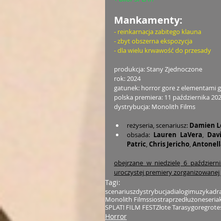
Mankamenty:
- reinkarnacja zabitego klauna
- zbyt obszerna ekspozycja
- dla wielu krwawość do przesady
produkcja: Stany Zjednoczone
rok: 2024
gatunek: horror gore z elementami g
polska premiera: 11 października 20
dystrybucja: Monolith Films
reżyseria, scenariusz: 
Damien L
obsada: 
Lauren LaVera
,
 Dav
Patric
,
 Chris Jericho
, 
Antonell
obejrzane w niedzielę 6 październi
uroczystej premiery zorganizowanej j
Tagi:
scenariusz
dystrybucja
dialogi
muzyka
dr
Monolith Films
siostra
przedłużone
seria
SPLAT! FILM FEST
Złote Tarasy
gore
grote
Horror