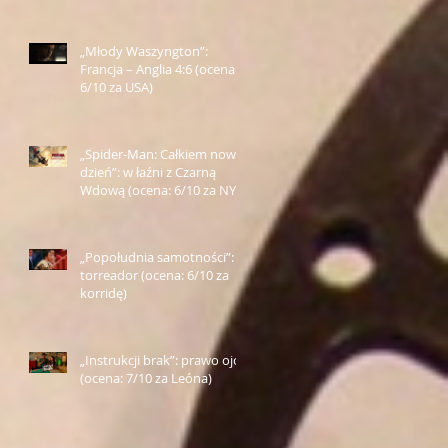
„Młody Waszyngton”:
Francja – Anglia 4:6 (ocena:
6/10 za USA)
„Spider-Man: Całkiem nowy
dzień”: w łaźni z Czarną
Wdową (ocena: 6/10 za NY)
„Popołudnia samotności”:
torreador (ocena: 6/10 za
korridę)
„Instrukcji brak”: prawo ojca
(ocena: 7/10 za Leóna)