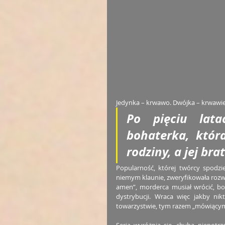
Jedynka – krwawo. Dwójka – krwawiej
Po pięciu lata
bohaterka, która
rodziny, a jej br
Popularność, której twórcy spodzi
niemym klaunie, zweryfikowała rozwią
amen”, morderca musiał wrócić, bo 
dystrybucji. Wraca więc jakby ni
towarzystwie, tym razem „mówiącym”