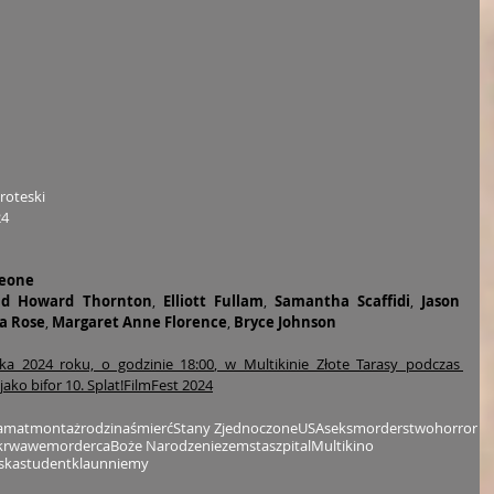
roteski
24
eone
id Howard Thornton
, 
Elliott Fullam
,
 Samantha Scaffidi
, 
Jason 
a Rose
,
 Margaret Anne Florence
,
 Bryce Johnson
ka 2024 roku, o godzinie 18:00, w Multikinie Złote Tarasy podczas 
ako bifor 10. Splat!FilmFest 2024
amat
montaż
rodzina
śmierć
Stany Zjednoczone
USA
seks
morderstwo
horror
krwawe
morderca
Boże Narodzenie
zemsta
szpital
Multikino
ska
student
klaun
niemy