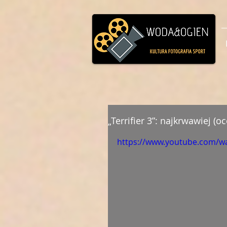
„Terrifier 3”: najkrwawiej (o
https://www.youtube.com/