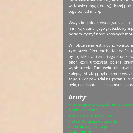
Seria wyróżnia się, chyba niepotrz
widzowie mogą (muszą) dłużej poob
tego ponad miarę.
Wszystko jednak wynagradzają sceny 
mimiką klauna i jego groteskowym pod
poziom wymyślności krwawych morde
W Polsce seria jest mocno kojarzon
Tym razem filmu nie będzie na festi
by się kilka lat temu tego spodziew
bifor, czyli uroczystą polską prem
wyobrażenia. Fani wykupili najwięk
kolejną. Atrakcją była przede wszy
zdjęcia i odpowiadał na pytania. 
było, na plakatach i na samym seans
Atuty:
+ inwencja w krwawych morderstwa
+ mimika klauna
+ usatysfakcjonuje fanów
+ otwarta furtka do czwórki
+ szeroka dystrybucja
+ bifor SPLAT!