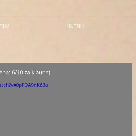
FILM
HUTNIK
cena: 6/10 za klauna)
watch?v=0pFDA9nK63o