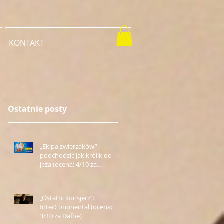
KONTAKT
Ostatnie posty
„Ekipa zwierzaków”:
podchodzić jak królik do
jeża (ocena: 4/10 za
Farmazona)
„Ostatni konsjerż”:
InterContinental (ocena:
3/10 za Dafoe)