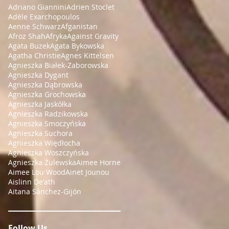
Adriano Giannini
Adrien Stoclet
Adèle Exarchopoulos
Aenne Schwarz
Afganistan
Afroz Shah
Afryka
Against Gravity
Agata Buzek
Agata Bykowska
Agatha Christie
Agnes Kittelsen
Agnieszka Białek-Zaborowska
Agnieszka Dygant
Agnieszka Dąbrowska
Agnieszka Grochowska
Agnieszka Jaskółka
Agnieszka Radzikowska
Agnieszka Smoczyńska
Agnieszka Suchora
Agnieszka Więdłocha
Agnieszka Woszczyńska
Agnieszka Żulewska
Aimee Horne
Aimee Lou Wood
Ainet Jounou
Aislinn De'ath
Aitana Sánchez-Gijón
Follow Us