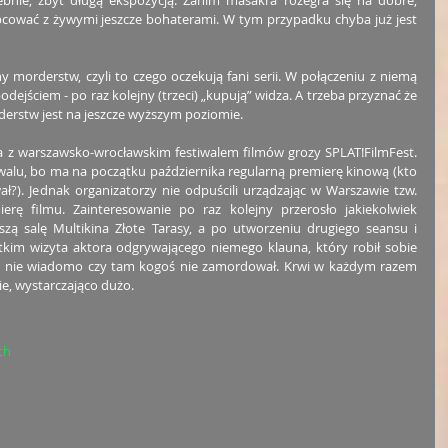
ebnie, zbyt długą ekspozycją. Zanim masakra rozegra się na dobre, 
cować z żywymi jeszcze bohaterami. W tym przypadku chyba już jest 
morderstw, czyli to czego oczekują fani serii. W połączeniu z niemą 
ejściem - po raz kolejny (trzeci) „kupują” widza. A trzeba przyznać że 
rstw jest na jeszcze wyższym poziomie.
a z warszawsko-wrocławskim festiwalem filmów grozy SPLAT!FilmFest. 
walu, bo ma na początku października regularną premierę kinową (kto 
ał?). Jednak organizatorzy nie odpuścili urządzając w Warszawie tzw. 
ierę filmu. Zainteresowanie po raz kolejny przerosło jakiekolwiek 
szą salę Multikina Złote Tarasy, a po utworzeniu drugiego seansu i 
stkim wizyta aktora odgrywającego niemego klauna, który robił sobie 
Nic nie wiadomo czy tam kogoś nie zamordował. Krwi w każdym razem 
ie, wystarczająco dużo.
ch