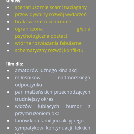
Minusy:
scenariusz miejscami naciągany
przewidywalny rozwój wydarzeń
brak świeżości w formule
ograniczona głębia 
psychologiczna postaci
wtórne rozwiązania fabularne
schematyczny rozwój konfliktu
Film dla:
amatorów luźnego kina akcji
miłośników nadmorskiego 
odpoczynku
par małżeńskich przechodzących 
trudniejszy okres
widzów lubiących humor z 
przymrużeniem oka
fanów kina familijno-akcyjnego
sympatyków kontynuacji lekkich 