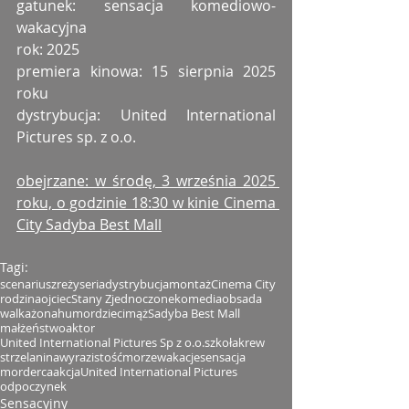
gatunek: sensacja komediowo-
wakacyjna
rok: 2025
premiera kinowa: 15 sierpnia 2025 
roku
dystrybucja: United International 
Pictures sp. z o.o.
obejrzane: w środę, 3 września 2025 
roku, o godzinie 18:30 w kinie Cinema 
City Sadyba Best Mall
Tagi:
scenariusz
reżyseria
dystrybucja
montaż
Cinema City
rodzina
ojciec
Stany Zjednoczone
komedia
obsada
walka
żona
humor
dzieci
mąż
Sadyba Best Mall
małżeństwo
aktor
United International Pictures Sp z o.o.
szkoła
krew
strzelanina
wyrazistość
morze
wakacje
sensacja
morderca
akcja
United International Pictures
odpoczynek
Sensacyjny