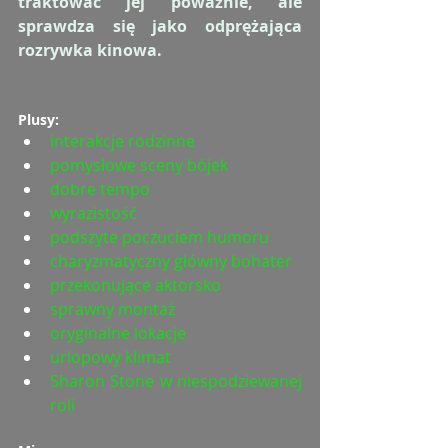
traktować jej poważnie, ale 
sprawdza się jako odprężająca 
rozrywka kinowa.
Plusy:
interakcje rodzinne
pomysłowe sceny bójek
dobre tempo
wyrazistość
podszyte poczuciem humoru
charyzmatyczny główny bohater
przekonujące aktorsko
sprawny montaż
oryginalne lokacje
urlopowy klimat
Sharon Stone w niespodziewanej 
roli