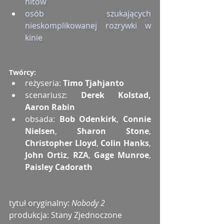
hitów
osób szukających 
nieskomplikowanej rozrywki w 
kinie
Twórcy:
reżyseria: 
Timo Tjahjanto
scenariusz: 
Derek Kolstad, 
Aaron Rabin
obsada: 
Bob Odenkirk
, 
Connie 
Nielsen
, 
Sharon Stone
, 
Christopher Lloyd
, 
Colin Hanks
, 
John Ortiz
, 
RZA
, 
Gage Munroe
, 
Paisley Cadorath
tytuł oryginalny: 
Nobody 2
produkcja: Stany Zjednoczone