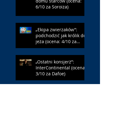
domu starców (ocena:
6/10 za Soroiza)
„Ekipa zwierzaków”:
podchodzić jak królik do
jeża (ocena: 4/10 za
Farmazona)
„Ostatni konsjerż”:
InterContinental (ocena:
3/10 za Dafoe)
„Młody Waszyngton”:
Francja – Anglia 4:6
(ocena: 6/10 za USA)
„Spider-Man: Całkiem
nowy dzień”: w łaźni z
Czarną Wdową (ocena: