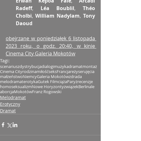
Erwan Kepoa Falé
, 
Arcadi 
Radeff
, 
Léa Boublil
, 
Théo 
Cholbi
, 
William Nadylam
, 
Tony 
Daoud
obejrzane w poniedziałek 6 listopada 
2023 roku, o godz. 20:40, w kinie 
Cinema City Galeria Mokotów
Tagi:
scenariusz
dystrybucja
dialogi
muzyka
dramat
montaż
Cinema City
rodzina
miłość
seks
Francja
reżyser
ujęcia
małżeństwo
Niemcy
Galeria Mokotów
zdrada
melodramat
erotyka
Gutek Film
ciąża
Paryż
recenzje
homoseksualizm
Nowe Horyzonty
związek
Berlinale
aborcja
Mokotów
Franz Rogowski
Melodramat
Erotyczny
Dramat