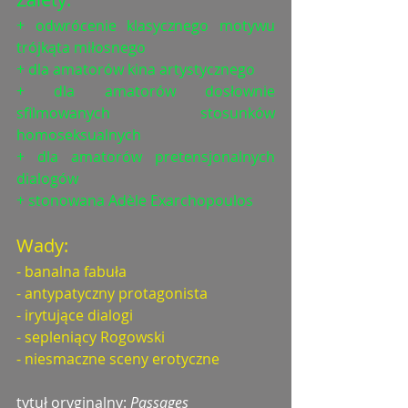
+ odwrócenie klasycznego motywu 
trójkąta miłosnego
+ dla amatorów kina artystycznego
+ dla amatorów dosłownie 
sfilmowanych stosunków 
homoseksualnych
+ dla amatorów pretensjonalnych 
dialogów
+ stonowana Adèle Exarchopoulos
Wady:
- banalna fabuła
- antypatyczny protagonista
- irytujące dialogi
- sepleniący Rogowski
- niesmaczne sceny erotyczne
tytuł oryginalny: 
Passages