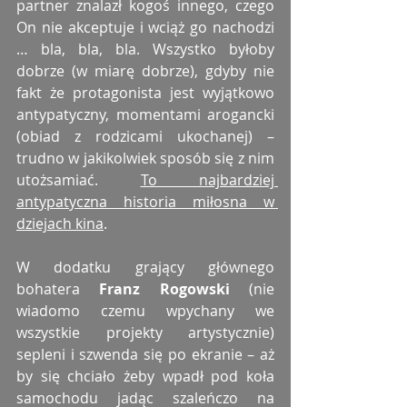
partner znalazł kogoś innego, czego 
On nie akceptuje i wciąż go nachodzi 
… bla, bla, bla. Wszystko byłoby 
dobrze (w miarę dobrze), gdyby nie 
fakt że protagonista jest wyjątkowo 
antypatyczny, momentami arogancki 
(obiad z rodzicami ukochanej) – 
trudno w jakikolwiek sposób się z nim 
utożsamiać. 
To najbardziej 
antypatyczna historia miłosna w 
dziejach kina
. 
W dodatku grający głównego 
bohatera 
Franz Rogowski
 (nie 
wiadomo czemu wpychany we 
wszystkie projekty artystycznie) 
sepleni i szwenda się po ekranie – aż 
by się chciało żeby wpadł pod koła 
samochodu jadąc szaleńczo na 