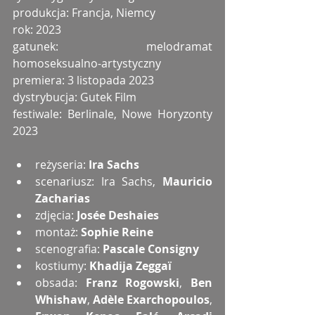
produkcja: Francja, Niemcy
rok: 2023
gatunek: melodramat 
homoseksualno-artystyczny 
premiera: 3 listopada 2023
dystrybucja: Gutek Film
festiwale: Berlinale, Nowe Horyzonty 
2023
reżyseria: 
Ira Sachs
scenariusz: Ira Sachs, 
Mauricio 
Zacharias
zdjęcia: 
Josée Deshaies
montaż: 
Sophie Reine
scenografia: 
Pascale Consigny
kostiumy: 
Khadija Zeggaï
obsada: 
Franz Rogowski
, 
Ben 
Whishaw
, 
Adèle Exarchopoulos
, 