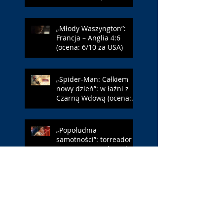
„Młody Waszyngton”:
Francja – Anglia 4:6
(ocena: 6/10 za USA)
„Spider-Man: Całkiem
nowy dzień”: w łaźni z
Czarną Wdową (ocena:
6/10 za NY)
„Popołudnia
samotności”: torreador
(ocena: 6/10 za korridę)
„Instrukcji brak”: prawo
ojca (ocena: 7/10 za
Leóna)