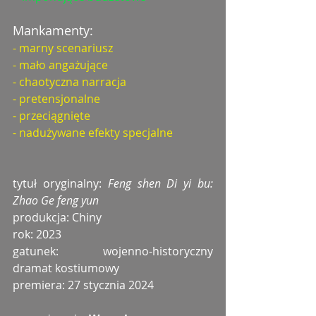
Mankamenty:
- marny scenariusz
- mało angażujące
- chaotyczna narracja
- pretensjonalne
- przeciągnięte
- nadużywane efekty specjalne
tytuł oryginalny: 
Feng shen Di yi bu: 
Zhao Ge feng yun
produkcja: Chiny
rok: 2023
gatunek: wojenno-historyczny 
dramat kostiumowy
premiera: 27 stycznia 2024