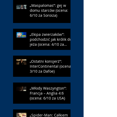
„Maspalomas”: gej w
domu starców (ocena:
6/10 za Soroiza)
„Ekipa zwierzaków”:
podchodzić jak królik do
jeża (ocena: 4/10 za
Farmazona)
„Ostatni konsjerż”:
InterContinental (ocena:
3/10 za Dafoe)
„Młody Waszyngton”:
Francja – Anglia 4:6
(ocena: 6/10 za USA)
„Spider-Man: Całkiem