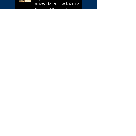
nowy dzień”: w łaźni z
Czarną Wdową (ocena:
6/10 za NY)
„Popołudnia
samotności”: torreador
(ocena: 6/10 za korridę)
„Instrukcji brak”: prawo
ojca (ocena: 7/10 za
Leóna)
„Jana Nayagan”:
demokratyczne Indie
(ocena: 4/10 za Vijaya)
„Pałac Kultury.
Niekochany zabytek”:
PKiN jest kobietą (ocena: