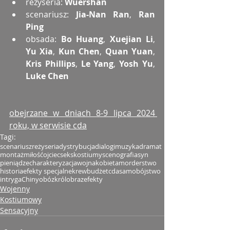
reżyseria: 
Wuershan
scenariusz: 
Jia-Nan Ran
, 
Ran 
Ping
obsada: 
Bo Huang
, 
Xuejian Li
, 
Yu Xia
, 
Kun Chen
, 
Quan Yuan
, 
Kris Phillips
, 
Le Yang
, 
Yosh Yu
, 
Luke Chen
obejrzane w dniach 8-9 lipca 2024 
roku, w serwisie cda
Tagi:
scenariusz
reżyseria
dystrybucja
dialogi
muzyka
dramat
montaż
miłość
ojciec
seks
kostiumy
scenografia
syn
pieniądze
charakteryzacja
wojna
kobieta
morderstwo
historia
efekty specjalne
krew
budżet
cda
samobójstwo
intryga
Chiny
obóz
król
obraz
efekty
Wojenny
Kostiumowy
Sensacyjny