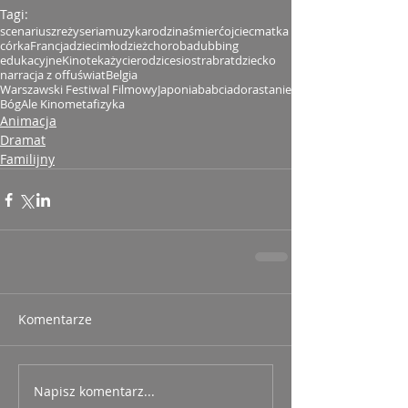
Tagi:
scenariusz
reżyseria
muzyka
rodzina
śmierć
ojciec
matka
córka
Francja
dzieci
młodzież
choroba
dubbing
edukacyjne
Kinoteka
życie
rodzice
siostra
brat
dziecko
narracja z offu
świat
Belgia
Warszawski Festiwal Filmowy
Japonia
babcia
dorastanie
Bóg
Ale Kino
metafizyka
Animacja
Dramat
Familijny
Komentarze
Napisz komentarz...