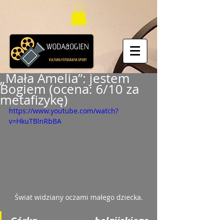
„Mała Amelia”: jestem
Bogiem (ocena: 6/10 za
metafizykę)
https://www.youtube.com/watch?
v=HkuTBlnRbBA
Świat widziany oczami małego dziecka.