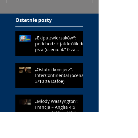
Ostatnie posty
„Ekipa zwierzaków”:
podchodzić jak królik do
jeża (ocena: 4/10 za
Farmazona)
„Ostatni konsjerż”:
InterContinental (ocena:
3/10 za Dafoe)
„Młody Waszyngton”:
Francja – Anglia 4:6
(ocena: 6/10 za USA)
„Spider-Man: Całkiem