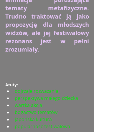
tematy metafizyczne. 
Trudno traktować ją jako 
propozycję dla młodszych 
widzów, ale jej festiwalowy 
rezonans jest w pełni 
zrozumiały.
Atuty:
dojrzałe rozważania
perspektywa małego dziecka
wartka akcja
bogactwo tematów
japońska kultura
popularność festiwalowa