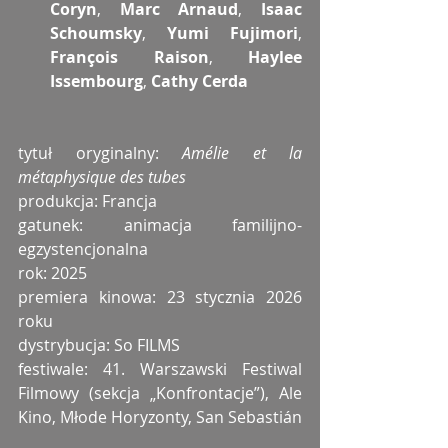
Coryn
, 
Marc Arnaud
, 
Isaac 
Schoumsky
, 
Yumi Fujimori
, 
François Raison
, 
Haylee 
Issembourg
, 
Cathy Cerda
tytuł oryginalny: 
Amélie et la 
métaphysique des tubes
produkcja: Francja
gatunek: animacja familijno-
egzystencjonalna
rok: 2025
premiera kinowa: 23 stycznia 2026 
roku
dystrybucja: So FILMS
festiwale: 41. Warszawski Festiwal 
Filmowy (sekcja „Konfrontacje”), Ale 
Kino, Młode Horyzonty, San Sebastián