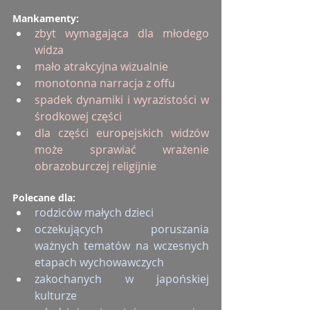
Mankamenty:
zbyt wymagająca dla młodego 
widza
mało atrakcyjna wizualnie
monotonna narracja z offu
spadek dynamiki i wyrazistości w 
środkowej części
dla części europejskich widzów 
może sprawiać wrażenie 
obrazoburczej religijnie
Polecane dla:
rodziców małych dzieci
oczekujących poruszania 
ważnych tematów na wczesnych 
etapach wychowawczych
zakochanych w japońskiej 
kulturze