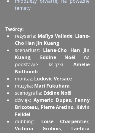
młodzieży otwartej na poważne 
tematy
Twórcy:
reżyseria: 
Maïlys Vallade
, 
Liane-
Cho Han Jin Kuang
scenariusz: 
Liane-Cho Han Jin 
Kuang
, 
Eddine Noël 
na 
podstawie książki
 Amélie 
Nothomb
montaż: 
Ludovic Versace
muzyka: 
Mari Fukuhara
scenografia: 
Eddine Noël
dźwięk: 
Aymeric Dupas
, 
Fanny 
Bricoteau
, 
Pierre Aretino
, 
Kévin 
Feildel
dubbing: 
Loïse Charpentier
, 
Victoria Grobois
, 
Laetitia 