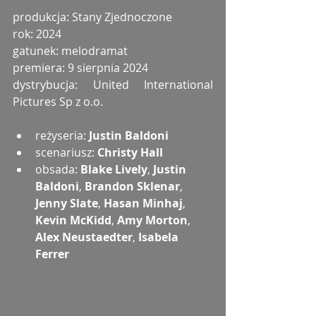
produkcja: Stany Zjednoczone
rok: 2024
gatunek: melodramat
premiera: 9 sierpnia 2024
dystrybucja: United International 
Pictures Sp z o.o.
reżyseria: 
Justin Baldoni
scenariusz: 
Christy Hall
obsada: 
Blake Lively
, 
Justin 
Baldoni
, 
Brandon Sklenar
, 
Jenny Slate
, 
Hasan Minhaj
, 
Kevin McKidd
, 
Amy Morton
, 
Alex Neustaedter
, 
Isabela 
Ferrer