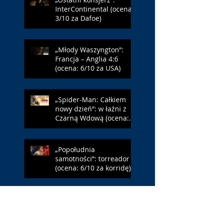
InterContinental (ocena:
3/10 za Dafoe)
„Młody Waszyngton”:
Francja – Anglia 4:6
(ocena: 6/10 za USA)
„Spider-Man: Całkiem
nowy dzień”: w łaźni z
Czarną Wdową (ocena:
6/10 za NY)
„Popołudnia
samotności”: torreador
(ocena: 6/10 za korridę)
„Instrukcji brak”: prawo
ojca (ocena: 7/10 za