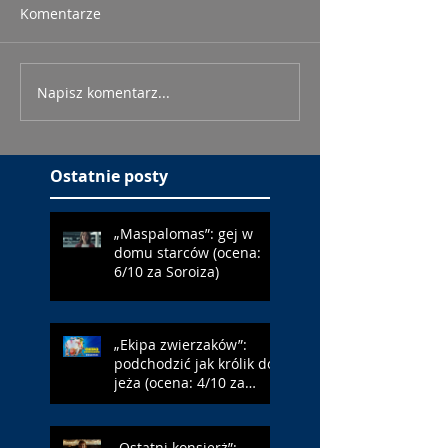
Komentarze
Napisz komentarz...
Ostatnie posty
„Maspalomas”: gej w
domu starców (ocena:
6/10 za Soroiza)
„Ekipa zwierzaków”:
podchodzić jak królik do
jeża (ocena: 4/10 za
Farmazona)
„Ostatni konsjerż”: