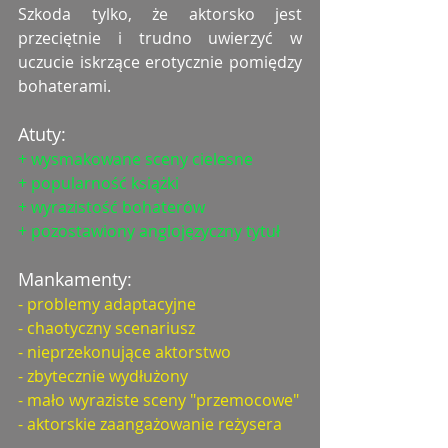
Szkoda tylko, że aktorsko jest 
przeciętnie i trudno uwierzyć w 
uczucie iskrzące erotycznie pomiędzy 
bohaterami.  
Atuty:
+ wysmakowane sceny cielesne
+ popularność książki
+ wyrazistość bohaterów
+ pozostawiony anglojęzyczny tytuł
Mankamenty:
- problemy adaptacyjne
- chaotyczny scenariusz
- nieprzekonujące aktorstwo
- zbytecznie wydłużony
- mało wyraziste sceny "przemocowe"
- aktorskie zaangażowanie reżysera