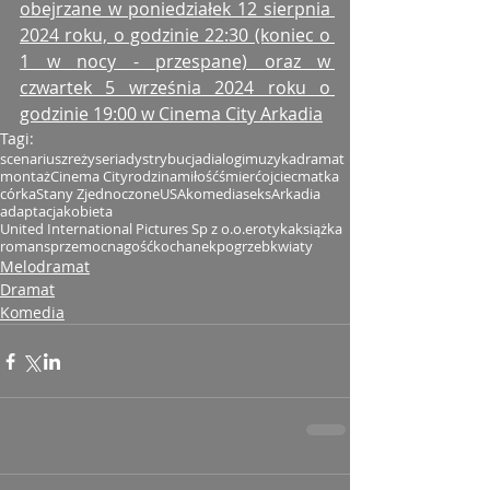
obejrzane w poniedziałek 12 sierpnia 
2024 roku, o godzinie 22:30 (koniec o 
1 w nocy - przespane) oraz w 
czwartek 5 września 2024 roku o 
godzinie 19:00 w Cinema City Arkadia
Tagi:
scenariusz
reżyseria
dystrybucja
dialogi
muzyka
dramat
montaż
Cinema City
rodzina
miłość
śmierć
ojciec
matka
córka
Stany Zjednoczone
USA
komedia
seks
Arkadia
adaptacja
kobieta
United International Pictures Sp z o.o.
erotyka
książka
romans
przemoc
nagość
kochanek
pogrzeb
kwiaty
Melodramat
Dramat
Komedia