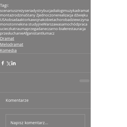
Tagi:
scenariusz
reżyseria
dystrybucja
dialogi
muzyka
dramat
montaż
rodzina
Stany Zjednoczone
realizacja dźwięku
USA
obsada
aktorka
wojna
kobieta
choroba
dziewczyna
monotonne
kina studyjne
Warszawa
samochód
praca
ucieczka
trauma
przegadane
czarno-białe
restauracja
przesłuchanie
Afganistan
tłumacz
Dramat
Melodramat
Komedia
Komentarze
Napisz komentarz...