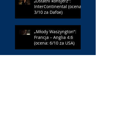
„Ostatni konsjerż”:
InterContinental (ocena:
3/10 za Dafoe)
„Młody Waszyngton”:
Francja – Anglia 4:6
(ocena: 6/10 za USA)
„Spider-Man: Całkiem
nowy dzień”: w łaźni z
Czarną Wdową (ocena:
6/10 za NY)
„Popołudnia
samotności”: torreador
(ocena: 6/10 za korridę)
„Instrukcji brak”: prawo
ojca (ocena: 7/10 za