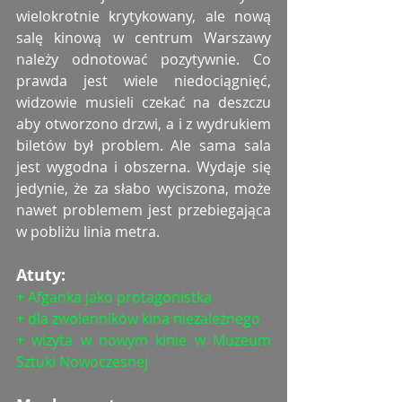
wielokrotnie krytykowany, ale nową 
salę kinową w centrum Warszawy 
należy odnotować pozytywnie. Co 
prawda jest wiele niedociągnięć, 
widzowie musieli czekać na deszczu 
aby otworzono drzwi, a i z wydrukiem 
biletów był problem. Ale sama sala 
jest wygodna i obszerna. Wydaje się 
jedynie, że za słabo wyciszona, może 
nawet problemem jest przebiegająca 
w pobliżu linia metra.
Atuty:
+ Afganka jako protagonistka
+ dla zwolenników kina niezależnego
+ wizyta w nowym kinie w Muzeum 
Sztuki Nowoczesnej