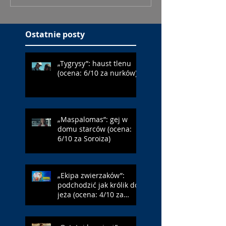
Ostatnie posty
„Tygrysy”: haust tlenu
(ocena: 6/10 za nurków)
„Maspalomas”: gej w
domu starców (ocena:
6/10 za Soroiza)
„Ekipa zwierzaków”:
podchodzić jak królik do
jeża (ocena: 4/10 za
Farmazona)