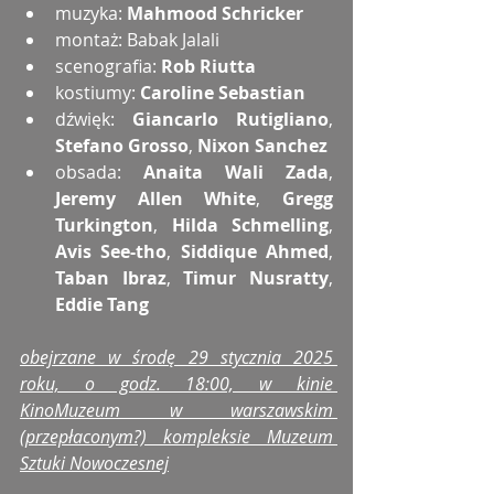
muzyka: 
Mahmood Schricker
montaż: Babak Jalali
scenografia: 
Rob Riutta
kostiumy: 
Caroline Sebastian
dźwięk: 
Giancarlo Rutigliano
, 
Stefano Grosso
, 
Nixon Sanchez
obsada: 
Anaita Wali Zada
, 
Jeremy Allen White
, 
Gregg 
Turkington
, 
Hilda Schmelling
, 
Avis See-tho
, 
Siddique Ahmed
, 
Taban Ibraz
, 
Timur Nusratty
, 
Eddie Tang
obejrzane w środę 29 stycznia 2025 
roku, o godz. 18:00, w kinie 
KinoMuzeum w warszawskim 
(przepłaconym?) kompleksie Muzeum 
Sztuki Nowoczesnej