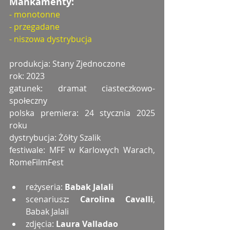
Mankamenty:
- monotonne
- przegadane
- niszowa dystrybucja
produkcja: Stany Zjednoczone
rok: 2023
gatunek: dramat ciasteczkowo-
społeczny
polska premiera: 24 stycznia 2025 
roku
dystrybucja: Żółty Szalik
festiwale: MFF w Karlowych Warach, 
RomeFilmFest
reżyseria: 
Babak Jalali
scenariusz
: Carolina Cavalli
, 
Babak Jalali
zdjęcia: 
Laura Valladao