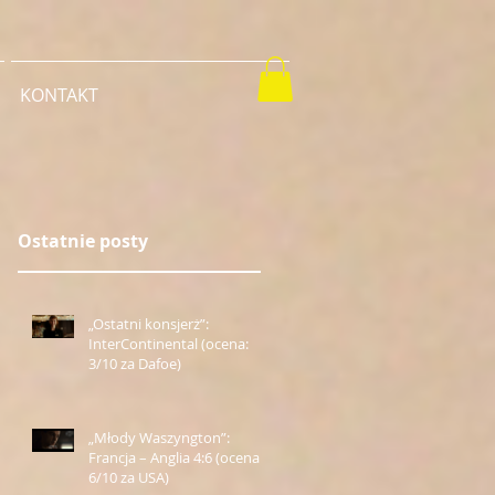
KONTAKT
Ostatnie posty
„Ostatni konsjerż”:
InterContinental (ocena:
3/10 za Dafoe)
„Młody Waszyngton”:
Francja – Anglia 4:6 (ocena:
6/10 za USA)