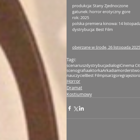
produkcja: Stany Zjednoczone
gatunek: horror erotyczny gore
rok: 2025
polska premiera kinowa: 14 listopad
dystrybucja: Best Film
obejrzane w środę, 26 listopada 2025
Tagi:
scenariusz
dystrybucja
dialogi
Cinema Ci
scenografia
aktorka
Arkadia
morderstwo
nauczyciel
Best Film
pisarz
gore
gra
jezior
Horror
Dramat
Kostiumowy