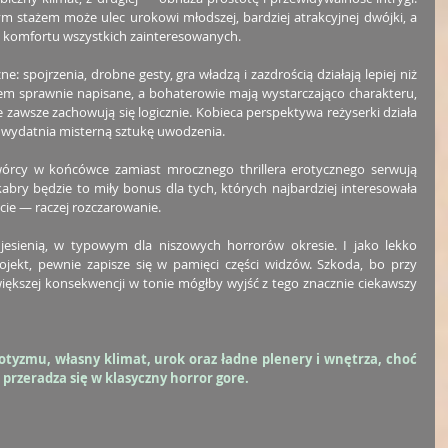
m stażem może ulec urokowi młodszej, bardziej atrakcyjnej dwójki, a 
e komfortu wszystkich zainteresowanych.
: spojrzenia, drobne gesty, gra władzą i zazdrością działają lepiej niż 
iem sprawnie napisane, a bohaterowie mają wystarczająco charakteru, 
nie zawsze zachowują się logicznie. Kobieca perspektywa reżyserki działa 
 uwydatnia misterną sztukę uwodzenia.
órcy w końcówce zamiast mrocznego thrillera erotycznego serwują 
bry będzie to miły bonus dla tych, których najbardziej interesowała 
cie — raczej rozczarowanie.
 jesienią, w typowym dla niszowych horrorów okresie. I jako lekko 
rojekt, pewnie zapisze się w pamięci części widzów. Szkoda, bo przy 
iększej konsekwencji w tonie mógłby wyjść z tego znacznie ciekawszy 
otyzmu, własny klimat, urok oraz ładne plenery i wnętrza, choć 
przeradza się w klasyczny horror gore.