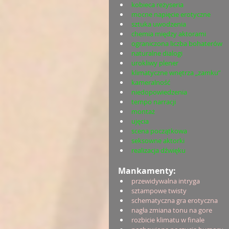
kobieca reżyseria
mocne napięcie erotyczne
sztuka uwodzenia
chemia między aktorami
ograniczona liczba bohaterów
naturalne dialogi
urokliwy plener 
klimatyczne wnętrza „zamku”
kameralność
niedopowiedzenia
tempo narracji
montaż
ujęcia
scena początkowa
seksowne aktorki
realizacja dźwięku
Mankamenty:
przewidywalna intryga
sztampowe twisty
schematyczna gra erotyczna
nagła zmiana tonu na gore
rozbicie klimatu w finale