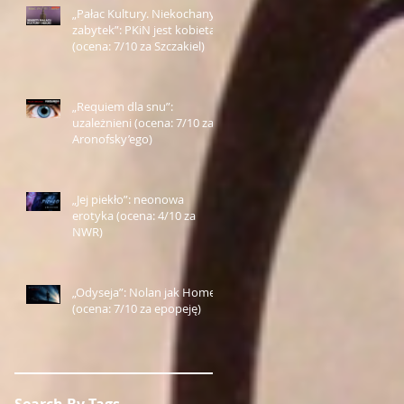
„Pałac Kultury. Niekochany
zabytek”: PKiN jest kobietą
(ocena: 7/10 za Szczakiel)
„Requiem dla snu”:
uzależnieni (ocena: 7/10 za
Aronofsky’ego)
„Jej piekło”: neonowa
erotyka (ocena: 4/10 za
NWR)
„Odyseja”: Nolan jak Homer
(ocena: 7/10 za epopeję)
Search By Tags