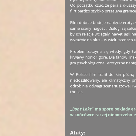
Od początku czuć, że para z dłuższy
flirt bardzo szybko przesuwa granic
Film dobrze buduje napięcie erotyczne
same sceny nagości. Dialogi są całk
by ich relacje wciągały, nawet jeśli 
wyraźnie na plus – w wielu scenach
Problem zaczyna się wtedy, gdy tw
krwawy horror gore. Dla fanów maka
gra psychologiczna i erotyczne napię
W Polsce film trafił do kin późną
niedoszlifowany, ale klimatyczny p
odrobinie odwagi scenariuszowej i w
thriller.
„
Bone Lake
” ma spore pokłady er
w końcówce raczej niepotrzebnie 
Atuty: