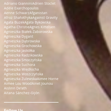
Adriano Giannini
Adrien Stoclet
Adèle Exarchopoulos
Aenne Schwarz
Afganistan
Afroz Shah
Afryka
Against Gravity
Agata Buzek
Agata Bykowska
Agatha Christie
Agnes Kittelsen
Agnieszka Białek-Zaborowska
Agnieszka Dygant
Agnieszka Dąbrowska
Agnieszka Grochowska
Agnieszka Jaskółka
Agnieszka Radzikowska
Agnieszka Smoczyńska
Agnieszka Suchora
Agnieszka Więdłocha
Agnieszka Woszczyńska
Agnieszka Żulewska
Aimee Horne
Aimee Lou Wood
Ainet Jounou
Aislinn De'ath
Aitana Sánchez-Gijón
Follow Us