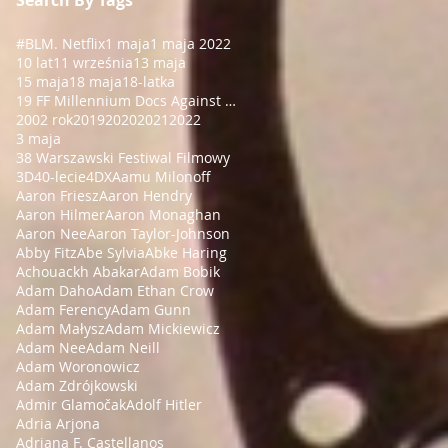
#BLM
. Netflix
1 maja
1 maja 2022
10 lat
11 września
13 maja
15 maja
18 maja
18-latka
19 FF Millennium Docs Against Gravity!
2002 rok
2019
2020
2021
2022
3 maja
38 Warszawski Festiwal Filmowy
3D
40-lecie
4DX
Aamu Milonoff
Aaron Friesz
Aaron Hendry
Aaron Hilmer
Aaron Monaghan
Aaron Nee
Aaron Taylor-Johnson
Abby Fitz
Abe Sylvia
Abke Haring
Achouackh Abakar
Adam Bobik
Adam Daho
Adam Ethan Crow
Adam Ferency
Adam Gunn
Adam Małysz
Adam Mickiewicz
Adam Nee
Adam Neill
Adam Woronowicz
Adam Zdrójkowski
Admir Glamočak
Adolf Hitler
Adria Arjona
Adriana F. Castellanos