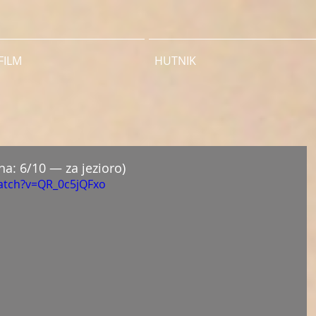
FILM
HUTNIK
na: 6/10 — za jezioro)
atch?v=QR_0c5jQFxo