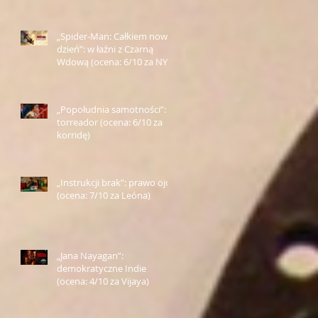
„Spider-Man: Całkiem nowy
dzień”: w łaźni z Czarną
Wdową (ocena: 6/10 za NY)
„Popołudnia samotności”:
torreador (ocena: 6/10 za
korridę)
„Instrukcji brak”: prawo ojca
(ocena: 7/10 za Leóna)
„Jana Nayagan”:
demokratyczne Indie
(ocena: 4/10 za Vijaya)