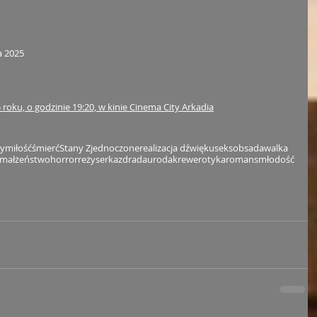
a 2025
 roku, o godzinie 19:20, w kinie Cinema City Arkadia
ty
miłość
śmierć
Stany Zjednoczone
realizacja dźwięku
seks
obsada
walka
małżeństwo
horror
reżyserka
zdrada
uroda
krew
erotyka
romans
młodość
o