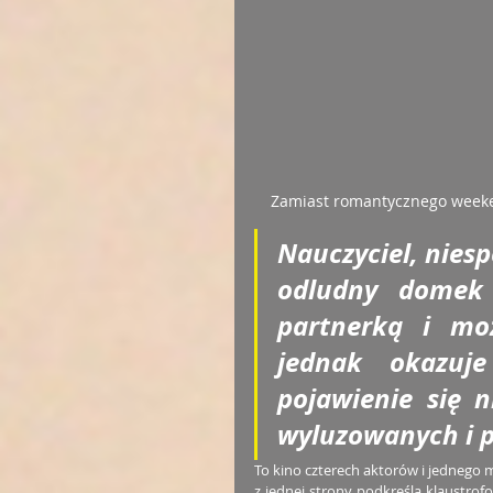
Zamiast romantycznego weeken
Nauczyciel, nies
odludny domek 
partnerką i moż
jednak okazuje
pojawienie się n
wyluzowanych i p
To kino czterech aktorów i jednego mi
z jednej strony podkreśla klaustrofo