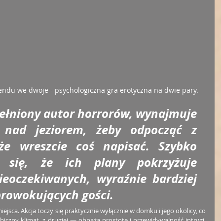
du we dwoje - psychologiczna gra erotyczna na dwie pary.
pełniony autor horrorów, wynajmuje 
nad jeziorem, żeby odpocząć z 
e wreszcie coś napisać. Szybko 
 się, że ich plany pokrzyżuje 
ieoczekiwanych, wyraźnie bardziej 
rowokujących gości.
ejsca. Akcja toczy się praktycznie wyłącznie w domku i jego okolicy, co 
biczny klimat, z drugiej — obnaża prostotę i przewidywalność intrygi. 