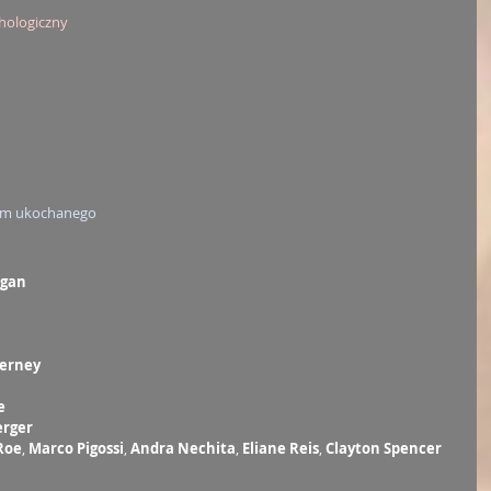
hologiczny
iom ukochanego
rgan
erney
e
erger
Roe
, 
Marco Pigossi
, 
Andra Nechita
, 
Eliane Reis
, 
Clayton Spencer