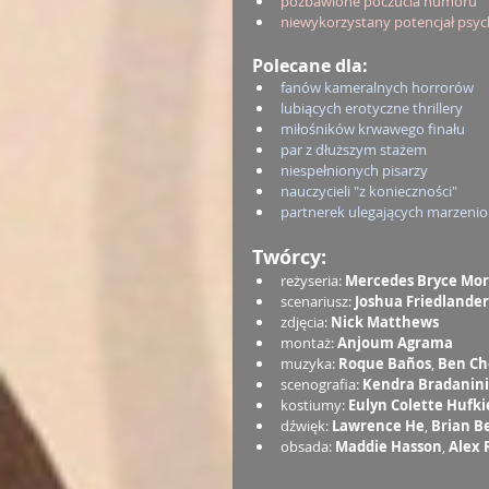
pozbawione poczucia humoru
niewykorzystany potencjał psyc
Polecane dla:
fanów kameralnych horrorów
lubiących erotyczne thrillery
miłośników krwawego finału
par z dłuższym stażem
niespełnionych pisarzy
nauczycieli "z konieczności"
partnerek ulegających marzen
Twórcy:
reżyseria: 
Mercedes Bryce Mo
scenariusz: 
Joshua Friedlander
zdjęcia: 
Nick Matthews
montaż: 
Anjoum Agrama
muzyka: 
Roque Baños
, 
Ben Ch
scenografia: 
Kendra Bradanini
kostiumy: 
Eulyn Colette Hufki
dźwięk: 
Lawrence He
, 
Brian B
obsada: 
Maddie Hasson
, 
Alex 