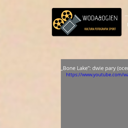
„Bone Lake”: dwie pary (oce
https://www.youtube.com/w