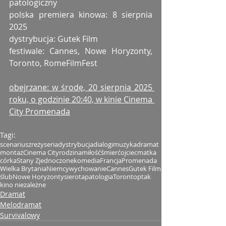
patologiczny
polska premiera kinowa: 8 sierpnia 
2025
dystrybucja: Gutek Film
festiwale: Cannes, Nowe Horyzonty, 
Toronto, RomeFilmFest
obejrzane: w środę, 20 sierpnia 2025 
roku, o godzinie 20:40, w kinie Cinema 
City Promenada
Tagi:
scenariusz
reżyseria
dystrybucja
dialogi
muzyka
dramat
montaż
Cinema City
rodzina
miłość
śmierć
ojciec
matka
córka
Stany Zjednoczone
komedia
Francja
Promenada
Wielka Brytania
Niemcy
wychowanie
Cannes
Gutek Film
ślub
Nowe Horyzonty
sierota
patologia
Toronto
ptak
kino niezależne
Dramat
Melodramat
Survivalowy