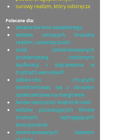
surowy realizm, który odstręcza
Polecane dla:
amatorów kina niezależnego
widzów ceniących brutalny 
realizm i autentyczność
osób zainteresowanych 
problematyką rodzinnych 
dysfunkcji i dojrzewania w 
trudnych warunkach
odbiorców chcących 
skonfrontować się z obrazem 
społeczeństwa na marginesie
fanów twórczości Andrei Arnold
widzów poszukujących filmów 
trudnych, wymagających 
emocjonalnie
zainteresowanych światem 
ptaków