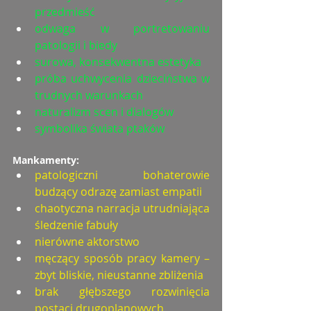
przedmieść
odwaga w portretowaniu 
patologii i biedy
surowa, konsekwentna estetyka
próba uchwycenia dzieciństwa w 
trudnych warunkach
naturalizm scen i dialogów
symbolika świata ptaków
Mankamenty:
patologiczni bohaterowie 
budzący odrazę zamiast empatii
chaotyczna narracja utrudniająca 
śledzenie fabuły
nierówne aktorstwo
męczący sposób pracy kamery – 
zbyt bliskie, nieustanne zbliżenia
brak głębszego rozwinięcia 
postaci drugoplanowych