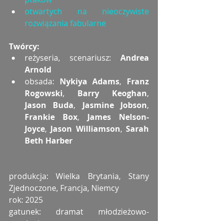
otwartych na nieoczywiste 
rozwiązania fabularne
Twórcy:
reżyseria, scenariusz: 
Andrea 
Arnold
obsada: 
Nykiya Adams
, 
Franz 
Rogowski
, 
Barry Keoghan
, 
Jason Buda
, 
Jasmine Jobson
, 
Frankie Box
, 
James Nelson-
Joyce
, 
Jason Williamson
, 
Sarah 
Beth Harber
produkcja: Wielka Brytania, Stany 
Zjednoczone, Francja, Niemcy
rok: 2025
gatunek: dramat młodzieżowo-