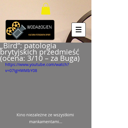
„Bird”: patologia
brytyjskich przedmieść
(ocena: 3/10 – za Buga)
https://www.youtube.com/watch?
v=07IgHWMbY08
Kino niezależne ze wszystkimi 
mankamentami…