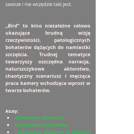
zawsze i nie wszędzie taki jest.
„
Bird
” to kino niezależne celowo 
ukazujące brudną wizję 
rzeczywistości, patologicznych 
bohaterów dążących do namiastki 
szczęścia. Trudnej tematyce 
towarzyszy oszczędna narracja, 
naturszczykowe aktorstwo, 
chaotyczny scenariusz i męcząca 
praca kamery wchodząca wprost w 
twarze bohaterów.
Atuty:
obserwacje społeczne
nieoczywista końcówka
realistyczne ukazanie brytyjskich 