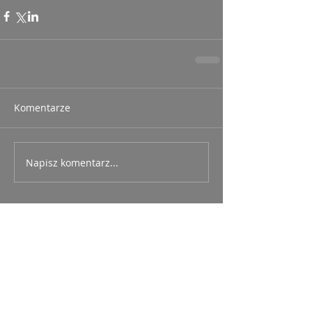
Komentarze
Napisz komentarz...
Ostatnie posty
„Maspalomas”: gej w
domu starców (ocena:
6/10 za Soroiza)