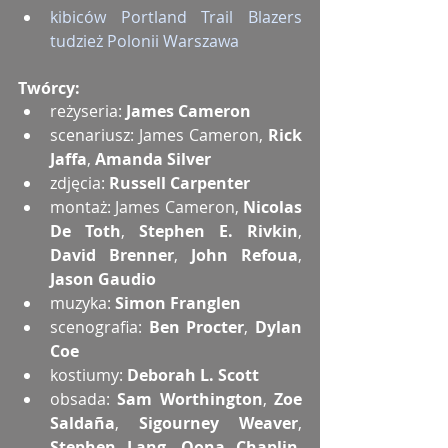
kibiców Portland Trail Blazers 
tudzież Polonii Warszawa
Twórcy:
reżyseria: 
James Cameron
scenariusz: James Cameron, 
Rick 
Jaffa
, 
Amanda Silver
zdjęcia: 
Russell Carpenter
montaż: James Cameron, 
Nicolas 
De Toth
, 
Stephen E. Rivkin
, 
David Brenner
, 
John Refoua
, 
Jason Gaudio
muzyka: 
Simon Franglen
scenografia: 
Ben Procter
, 
Dylan 
Coe
kostiumy: 
Deborah L. Scott
obsada: 
Sam Worthington
, 
Zoe 
Saldaña
, 
Sigourney Weaver
, 
Stephen Lang
, 
Oona Chaplin
, 