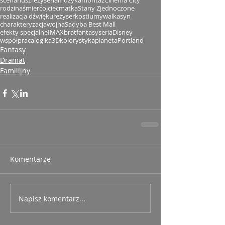
scenariusz
reżyseria
muzyka
montaż
Cinema City
rodzina
śmierć
ojciec
matka
Stany Zjednoczone
realizacja dźwięku
reżyser
kostiumy
walka
syn
charakteryzacja
wojna
Sadyba Best Mall
efekty specjalne
IMAX
brat
fantasy
seria
Disney
współpraca
logika
3D
kolorystyka
planeta
Portland
Fantasy
Dramat
Familijny
Komentarze
Napisz komentarz...