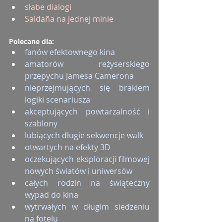
słabe dialogi
Saldaña na jednej minie
Polecane dla:
fanów efektownego kina
amatorów reżyserskiego 
przepychu Jamesa Camerona
nieprzejmujących się brakiem 
logiki scenariusza
akceptujących powtarzalność i 
szablony
lubiących długie sekwencje walk
otwartych na efekty 3D
oczekujących eksploracji filmowej 
nowych światów i uniwersów
całych rodzin na świąteczny 
wypad do kina
wytrwałych w długim siedzeniu 
na fotelu