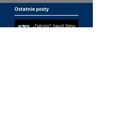
Ostatnie posty
„Tygrysy”: haust tlenu
(ocena: 6/10 za nurków)
„Maspalomas”: gej w
domu starców (ocena:
6/10 za Soroiza)
„Ekipa zwierzaków”:
podchodzić jak królik do
jeża (ocena: 4/10 za
Farmazona)
„Ostatni konsjerż”:
InterContinental (ocena: