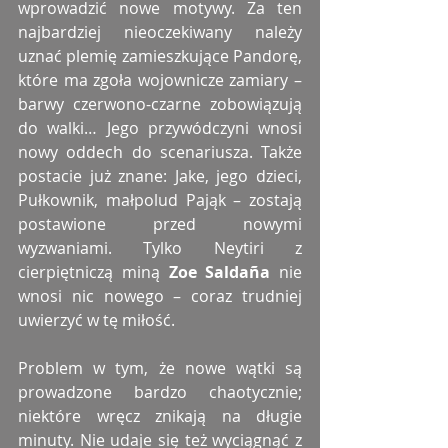
wprowadzić nowe motywy. Za ten 
najbardziej nieoczekiwany należy 
uznać plemię zamieszkujące Pandorę, 
które ma zgoła wojownicze zamiary – 
barwy czerwono-czarne zobowiązują 
do walki… Jego przywódczyni wnosi 
nowy oddech do scenariusza. Także 
postacie już znane: Jake, jego dzieci, 
Pułkownik, małpolud Pająk – zostają 
postawione przed nowymi 
wyzwaniami. Tylko Neytiri z 
cierpiętniczą miną 
Zoe Saldaña
 nie 
wnosi nic nowego – coraz trudniej 
uwierzyć w tę miłość.
Problem w tym, że nowe wątki są 
prowadzone bardzo chaotycznie; 
niektóre wręcz znikają na długie 
minuty. Nie udaje się też wyciągnąć z 