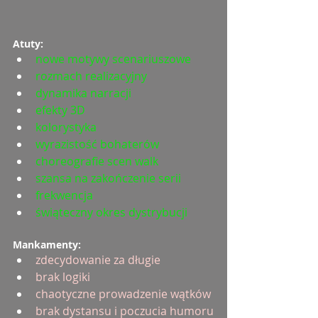
Atuty:
nowe motywy scenariuszowe
rozmach realizacyjny
dynamika narracji
efekty 3D
kolorystyka
wyrazistość bohaterów
choreografie scen walk
szansa na zakończenie serii
frekwencja
świąteczny okres dystrybucji
Mankamenty:
zdecydowanie za długie
brak logiki
chaotyczne prowadzenie wątków
brak dystansu i poczucia humoru