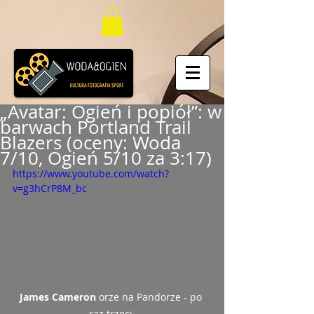
„Avatar: Ogień i popiół”: w
barwach Portland Trail
Blazers (oceny: Woda
7/10, Ogień 5/10 za 3:17)
https://www.youtube.com/watch?
v=g3hCrP8M_bc
James Cameron
 orze na Pandorze - po 
raz trzeci.