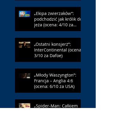
„Ekipa zwierzaków”:
podchodzić jak królik do
jeża (ocena: 4/10 za
Farmazona)
„Ostatni konsjerż”:
InterContinental (ocena:
3/10 za Dafoe)
„Młody Waszyngton”:
Francja – Anglia 4:6
(ocena: 6/10 za USA)
„Spider-Man: Całkiem
nowy dzień”: w łaźni z
Czarną Wdową (ocena:
6/10 za NY)