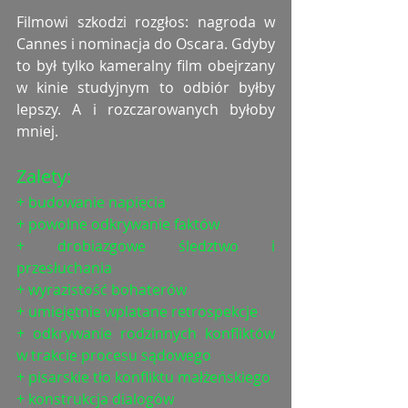
Filmowi szkodzi rozgłos: nagroda w 
Cannes i nominacja do Oscara. Gdyby 
to był tylko kameralny film obejrzany 
w kinie studyjnym to odbiór byłby 
lepszy. A i rozczarowanych byłoby 
mniej.
Zalety:
+ budowanie napięcia
+ powolne odkrywanie faktów
+ drobiazgowe śledztwo i 
przesłuchania
+ wyrazistość bohaterów
+ umiejętnie wplatane retrospekcje
+ odkrywanie rodzinnych konfliktów 
w trakcie procesu sądowego
+ pisarskie tło konfliktu małżeńskiego
+ konstrukcja dialogów