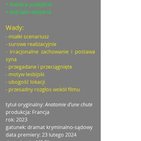
+ kobiece podejście
+ dojrzała reżyseria
Wady:
- miałki scenariusz
- surowe realizacyjnie
- irracjonalne zachowanie i postawa 
syna
- przegadane i przeciągnięte
- motyw lesbijski
- ubogość lokacji
- przesadny rozgłos wokół filmu
tytuł oryginalny: 
Anatomie d'une chute
produkcja: Francja
rok: 2023
gatunek: dramat kryminalno-sądowy
data premiery: 23 lutego 2024