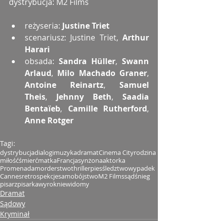
dystrybucja: M2 Films
reżyseria: 
Justine Triet
scenariusz: Justine Triet, 
Arthur 
Harari
obsada: 
Sandra Hüller
, 
Swann 
Arlaud
, 
Milo Machado Graner
, 
Antoine Reinartz
, 
Samuel 
Theis
, 
Jehnny Beth
, 
Saadia 
Bentaïeb
, 
Camille Rutherford
, 
Anne Rotger
Tagi:
dystrybucja
dialogi
muzyka
dramat
Cinema City
rodzina
miłość
śmierć
matka
Francja
syn
żona
aktorka
Promenada
morderstwo
thriller
pies
śledztwo
wypadek
Cannes
retrospekcje
samobójstwo
M2 Films
sąd
śnieg
pisarz
pisarka
wyrok
niewidomy
Dramat
Sądowy
Kryminał