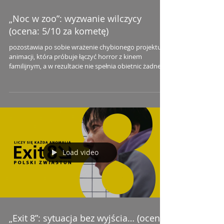
„Noc w zoo”: wyzwanie wilczycy
(ocena: 5/10 za kometę)
pozostawia po sobie wrażenie chybionego projektu:
animacji, która próbuje łączyć horror z kinem
familijnym, a w rezultacie nie spełnia obietnic żadnego
z tych gatunków.
Load video
„Exit 8”: sytuacja bez wyjścia… (ocena: