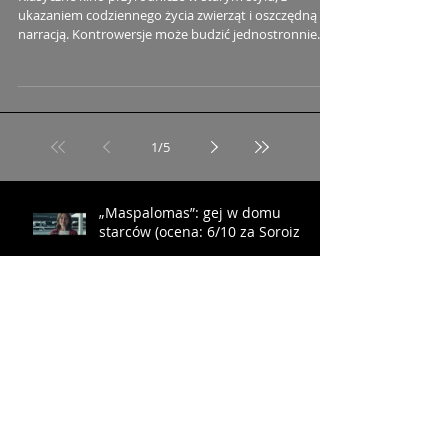
ukazaniem codziennego życia zwierząt i oszczędną
narracją. Kontrowersje może budzić jednostronnie
negatywne ukazanie człowieka
1
/
5
„Maspalomas”: gej w domu
starców (ocena: 6/10 za Soroiza)
„Ekipa zwierzaków”:
podchodzić jak królik do jeża
(ocena: 4/10 za Farmazona)
„Ostatni konsjerż”: