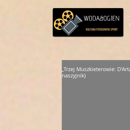
„Trzej Muszkieterowie: D'Ar
naszyjnik)