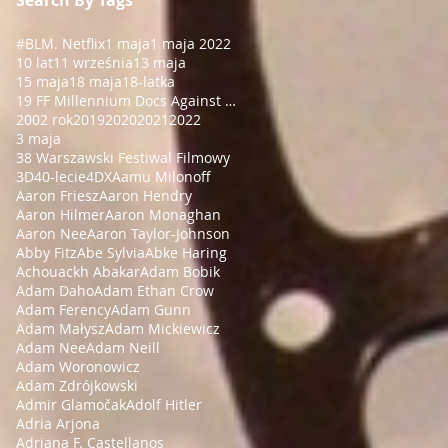
#BLM
. Netflix
1 maja
1 maja 2022
10 lat
11 września
13 maja
15 maja
18 maja
18-latka
19 FF Millennium Docs Against Gravity!
2002 rok
2019
2020
2021
2022
3 maja
38 Warszawski Festiwal Filmowy
3D
40-lecie
4DX
Aamu Milonoff
Aaron Friesz
Aaron Hendry
Aaron Hilmer
Aaron Monaghan
Aaron Nee
Aaron Taylor-Johnson
Abby Fitz
Abe Sylvia
Abke Haring
Achouackh Abakar
Adam Bobik
Adam Daho
Adam Ethan Crow
Adam Ferency
Adam Gunn
Adam Małysz
Adam Mickiewicz
Adam Nee
Adam Neill
Adam Woronowicz
Adam Zdrójkowski
Admir Glamočak
Adolf Hitler
Adria Arjona
Adriana F. Castellanos