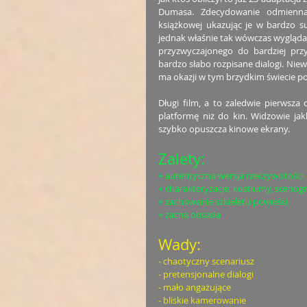
Dumasa. Zdecydowanie odmienna 
książkowej ukazując je w bardzo su
jednak właśnie tak wówczas wyglądała
przyzwyczajonego do bardziej przy
bardzo słabo rozpisane dialogi. Nie
ma okazji w tym brzydkim świecie p
Długi film, a to zaledwie pierwsza 
platformę niż do kin. Widzowie jak
szybko opuszcza kinowe ekrany. 
Zalety:
+ autentyczna wersja rzeczywistości
+ charakteryzacje, kostiumy, scenogr
+ zachowanie szkieletu powieści
+ zacna obsada
Wady:
- chaotyczny scenariusz
- pretensjonalne dialogi
- mało angażujące
- bliskie kamerowanie