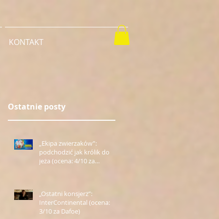
KONTAKT
Ostatnie posty
„Ekipa zwierzaków”:
podchodzić jak królik do
jeża (ocena: 4/10 za
Farmazona)
„Ostatni konsjerż”:
InterContinental (ocena:
3/10 za Dafoe)