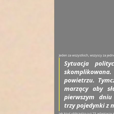
Jeden za wszystkich, wszyscy za jedn
Sytuacja polit
skomplikowana.
powietrzu. Tymc
marzący aby słu
pierwszym dniu 
trzy pojedynki z 
Jak ktoś obliczył to już 23 adaptac