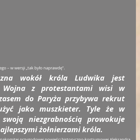
ego – w wersji „tak było naprawdę”. 
yczna wokół króla Ludwika jest 
 Wojna z protestantami wisi w 
zasem do Paryża przybywa rekrut 
żyć jako muszkieter. Tyle że w 
swoją niezgrabnością prowokuje 
najlepszymi żołnierzami króla. 
ja znakomitej przygodowej powieści historyczno-kostiumowej Aleksandra 