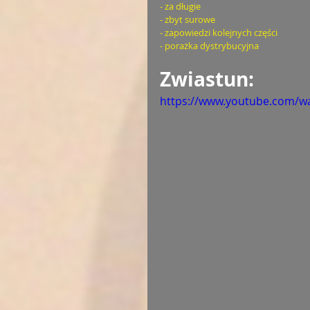
- za długie
- zbyt surowe
- zapowiedzi kolejnych części
- porażka dystrybucyjna
Zwiastun: 
https://www.youtube.com/