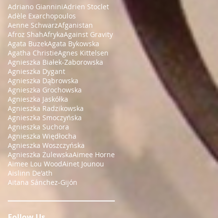
Adriano Giannini
Adrien Stoclet
Adèle Exarchopoulos
Aenne Schwarz
Afganistan
Afroz Shah
Afryka
Against Gravity
Agata Buzek
Agata Bykowska
Agatha Christie
Agnes Kittelsen
Agnieszka Białek-Zaborowska
Agnieszka Dygant
Agnieszka Dąbrowska
Agnieszka Grochowska
Agnieszka Jaskółka
Agnieszka Radzikowska
Agnieszka Smoczyńska
Agnieszka Suchora
Agnieszka Więdłocha
Agnieszka Woszczyńska
Agnieszka Żulewska
Aimee Horne
Aimee Lou Wood
Ainet Jounou
Aislinn De'ath
Aitana Sánchez-Gijón
Follow Us