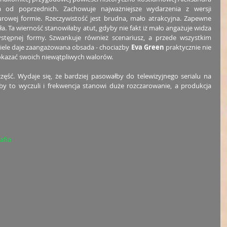
od poprzednich. Zachowuje najważniejsze wydarzenia z wersji 
rowej formie. Rzeczywistość jest brudna, mało atrakcyjna. Zapewne 
. Ta wierność stanowiłaby atut, gdyby nie fakt iż mało angażuje widza 
stępnej formy. Szwankuje również scenariusz, a przede wszystkim 
wiele daje zaangażowana obsada - chociażby 
Eva Green
 praktycznie nie 
okazać swoich niewątpliwych walorów. 
część. Wydaje się, że bardziej pasowałby do telewizyjnego serialu na 
by to wyczuli i frekwencja stanowi duże rozczarowanie, a produkcja 
afia