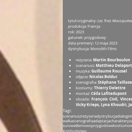
tytuł oryginalny: 
Les Trois Mousqueta
produkcja: Francja
rok: 2023
gatunek: przygodowy
data premiery: 12 maja 2023
dystrybucja: Monolith Films
reżyseria: 
Martin Bourboulon
scenariusz: 
Matthieu Delaporte
muzyka: 
Guillaume Roussel
zdjęcia: 
Nicolas Bolduc
scenografia: 
Stéphane Taillas
kostiumy: 
Thierry Delettre
montaż: 
Céila Lafitedupont
obsada: 
François Civil, Vinc
Vicky Krieps, Lyna Khoudri, J
Tagi:
scenariusz
reżyseria
dystrybucja
dialogi
m
walka
scenografia
adaptacja
charakteryz
surowe
Bemowo
przygodowe
kostiumo
Kostiumowy