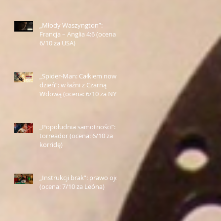
„Młody Waszyngton”:
Francja – Anglia 4:6 (ocena:
6/10 za USA)
„Spider-Man: Całkiem nowy
dzień”: w łaźni z Czarną
Wdową (ocena: 6/10 za NY)
„Popołudnia samotności”:
torreador (ocena: 6/10 za
korridę)
„Instrukcji brak”: prawo ojca
(ocena: 7/10 za Leóna)