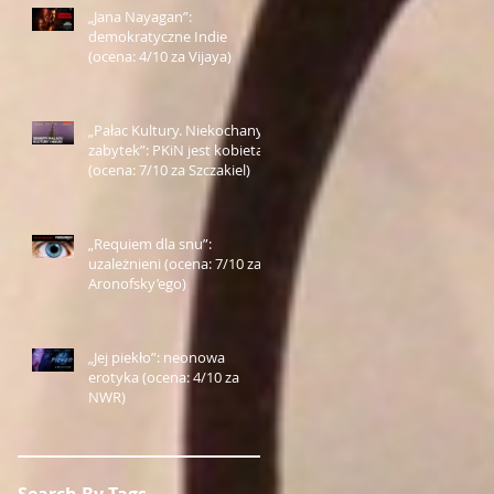
„Jana Nayagan”:
demokratyczne Indie
(ocena: 4/10 za Vijaya)
„Pałac Kultury. Niekochany
zabytek”: PKiN jest kobietą
(ocena: 7/10 za Szczakiel)
„Requiem dla snu”:
uzależnieni (ocena: 7/10 za
Aronofsky’ego)
„Jej piekło”: neonowa
erotyka (ocena: 4/10 za
NWR)
Search By Tags