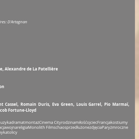
ires: D'Artagnan
, Alexandre de La Patellière
son
ent Cassel, Romain Duris, Eva Green, Louis Garrel, Pio Marmaï, 
acob Fortune-Lloyd
uzyka
dramat
montaż
Cinema City
rodzina
miłość
ojciec
Francja
kostiumy
acja
wojna
religia
Monolith Films
chaos
przedłużone
zdjęcia
Paryż
mroczne
wy
katolicy