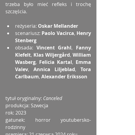
trzeba było mieć refleks i trochę 
szczęścia.
reżyseria: 
Oskar Mellander
scenariusz: 
Paolo Vacirca
, 
Henry 
Stenberg
obsada: 
Vincent Grahl
, 
Fanny 
Klefelt
, 
Klas Wiljergård
, 
William 
Wasberg
, 
Felicia Kartal
, 
Emma 
Valev
, 
Annica Liljeblad
, 
Tora 
Carlbaum
, 
Alexander Eriksson
tytuł oryginalny: 
Canceled
produkcja: Szwecja
rok: 2023
gatunek: horror youtubersko-
rodzinny
premiera: 21 czerwca 2024 roku