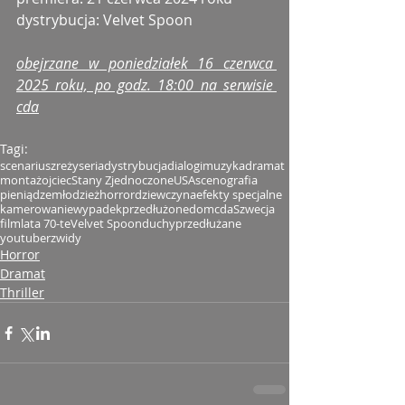
dystrybucja: Velvet Spoon
obejrzane w poniedziałek 16 czerwca 
2025 roku, po godz. 18:00 na serwisie 
cda
Tagi:
scenariusz
reżyseria
dystrybucja
dialogi
muzyka
dramat
montaż
ojciec
Stany Zjednoczone
USA
scenografia
pieniądze
młodzież
horror
dziewczyna
efekty specjalne
kamerowanie
wypadek
przedłużone
dom
cda
Szwecja
film
lata 70-te
Velvet Spoon
duchy
przedłużane
youtuber
zwidy
Horror
Dramat
Thriller