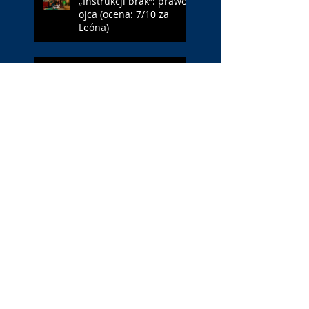
„Instrukcji brak”: prawo
ojca (ocena: 7/10 za
Leóna)
„Jana Nayagan”:
demokratyczne Indie
(ocena: 4/10 za Vijaya)
„Pałac Kultury.
Niekochany zabytek”:
PKiN jest kobietą (ocena:
7/10 za Szczakiel)
„Requiem dla snu”:
uzależnieni (ocena: 7/10
za Aronofsky’ego)
Search By Tags
#BLM
. Netflix
1 maja
1 maja 2022
10 lat
11 września
13 maja