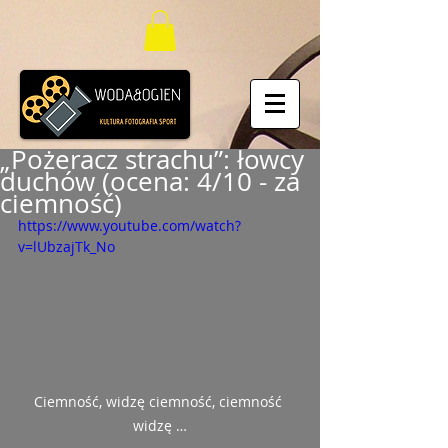
„Pożeracz strachu”: łowcy
duchów (ocena: 4/10 - za
ciemność)
https://www.youtube.com/watch?
v=lUbzajTk_No
Ciemność, widzę ciemność, ciemność 
widzę …