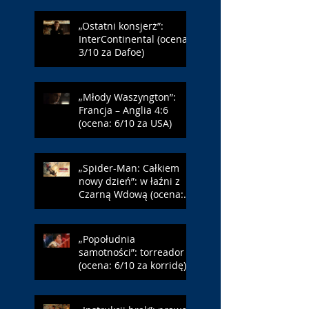
„Ostatni konsjerż”:
InterContinental (ocena:
3/10 za Dafoe)
„Młody Waszyngton”:
Francja – Anglia 4:6
(ocena: 6/10 za USA)
„Spider-Man: Całkiem
nowy dzień”: w łaźni z
Czarną Wdową (ocena:
6/10 za NY)
„Popołudnia
samotności”: torreador
(ocena: 6/10 za korridę)