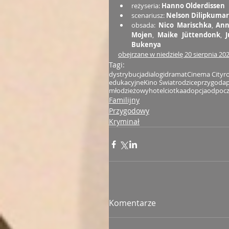
reżyseria: 
Hanno Olderdissen
scenariusz: 
Nelson Dilipkumar
obsada: 
Nico Marischka
, 
Ann
Mojen
, 
Maike Jüttendonk
, 
Bukenya
obejrzane w niedzielę 20 sierpnia 2
Tagi:
dystrybucja
dialogi
dramat
Cinema City
r
edukacyjne
Kino Świat
rodzice
przygoda
p
młodzieżowy
hotel
ciotka
adopcja
odpoc
Familijny
Przygodowy
Kryminał
Komentarze