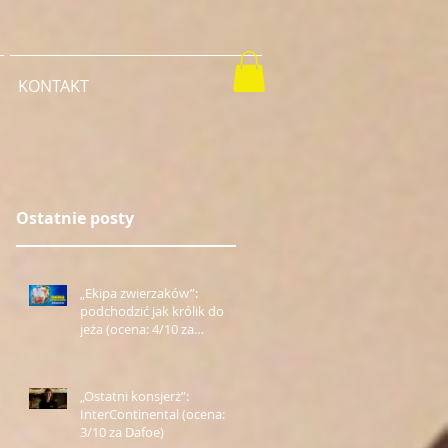
KONTAKT
Ostatnie posty
„Ekipa zwierzaków”:
podchodzić jak królik do
jeża (ocena: 4/10 za
Farmazona)
„Ostatni konsjerż”:
InterContinental (ocena:
3/10 za Dafoe)