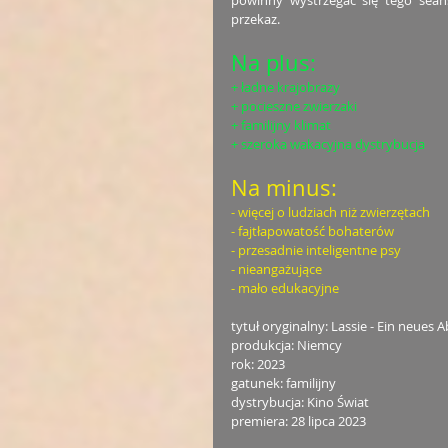
powinny wystrzegać się tego sean
przekaz. 
Na plus:
+ ładne krajobrazy
+ pocieszne zwierzaki
+ familijny klimat
+ szeroka wakacyjna dystrybucja
Na minus:
- więcej o ludziach niż zwierzętach
- fajtłapowatość bohaterów
- przesadnie inteligentne psy
- nieangażujące
- mało edukacyjne
tytuł oryginalny: Lassie - Ein neues 
produkcja: Niemcy
rok: 2023
gatunek: familijny
dystrybucja: Kino Świat
premiera: 28 lipca 2023