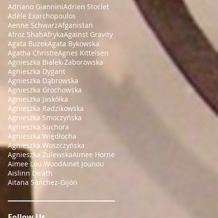
Adriano Giannini
Adrien Stoclet
Adèle Exarchopoulos
Aenne Schwarz
Afganistan
Afroz Shah
Afryka
Against Gravity
Agata Buzek
Agata Bykowska
Agatha Christie
Agnes Kittelsen
Agnieszka Białek-Zaborowska
Agnieszka Dygant
Agnieszka Dąbrowska
Agnieszka Grochowska
Agnieszka Jaskółka
Agnieszka Radzikowska
Agnieszka Smoczyńska
Agnieszka Suchora
Agnieszka Więdłocha
Agnieszka Woszczyńska
Agnieszka Żulewska
Aimee Horne
Aimee Lou Wood
Ainet Jounou
Aislinn De'ath
Aitana Sánchez-Gijón
Follow Us