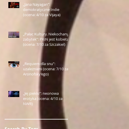
„Jana Nayagan”:
demokratyczne Indie
(ocena: 4/10 za Vijaya)
„Pałac Kultury. Niekochany
zabytek”: PKiN jest kobietą
(ocena: 7/10 za Szczakiel)
„Requiem dla snu”:
uzależnieni (ocena: 7/10 za
Aronofsky’ego)
„Jej piekło”: neonowa
erotyka (ocena: 4/10 za
NWR)
Search By Tags