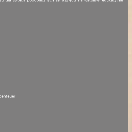
su dla swoich podopiecznych ze względu na wątpliwy edukacyjnie 
Abenteuer