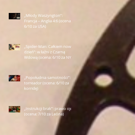
„Młody Waszyngton”:
Francja – Anglia 4:6 (ocena:
6/10 za USA)
„Spider-Man: Całkiem nowy
dzień”: w łaźni z Czarną
Wdową (ocena: 6/10 za NY)
„Popołudnia samotności”:
torreador (ocena: 6/10 za
korridę)
„Instrukcji brak”: prawo ojca
(ocena: 7/10 za Leóna)