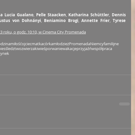
a Lucia Gualano
, 
Pelle Staacken
, 
Katharina Schüttler
, 
Dennis 
Justus von Dohnányi
, 
Beniamino Brogi
, 
Annette Frier
, 
Tyrese 
023 roku, o godz. 10:10, w Cinema City Promenada
odzina
miłość
ojciec
matka
córka
młodzież
Promenada
Niemcy
familijne
ies
śledztwo
zwierzaki
wieś
porwanie
wakacje
przyjaźń
współpraca
zynek