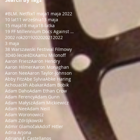
#BLM
. Netflix
1 maja
1 maja 2022
10 lat
11 września
13 maja
15 maja
18 maja
18-latka
19 FF Millennium Docs Against Gravity!
2002 rok
2019
2020
2021
2022
3 maja
38 Warszawski Festiwal Filmowy
3D
40-lecie
4DX
Aamu Milonoff
Aaron Friesz
Aaron Hendry
Aaron Hilmer
Aaron Monaghan
Aaron Nee
Aaron Taylor-Johnson
Abby Fitz
Abe Sylvia
Abke Haring
Achouackh Abakar
Adam Bobik
Adam Daho
Adam Ethan Crow
Adam Ferency
Adam Gunn
Adam Małysz
Adam Mickiewicz
Adam Nee
Adam Neill
Adam Woronowicz
Adam Zdrójkowski
Admir Glamočak
Adolf Hitler
Adria Arjona
Adriana F. Castellanos