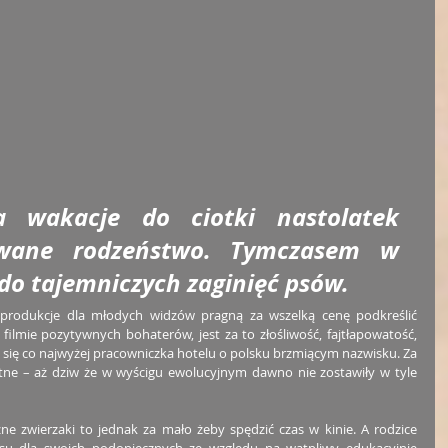
a wakacje do ciotki nastolatek 
wane rodzeństwo. Tymczasem w 
do tajemniczych zaginięć psów. 
produkcje dla młodych widzów pragną za wszelką cenę podkreślić 
lmie pozytywnych bohaterów, jest za to złośliwość, fajtłapowatość, 
 się co najwyżej pracowniczka hotelu o polsku brzmiącym nazwisku. Za 
ntne – aż dziw że w wyścigu ewolucyjnym dawno nie zostawiły w tyle 
ne zwierzaki to jednak za mało żeby spędzić czas w kinie. A rodzice 