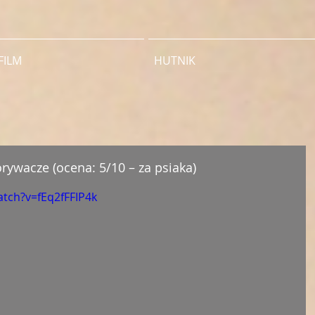
FILM
HUTNIK
rywacze (ocena: 5/10 – za psiaka)
tch?v=fEq2fFFIP4k