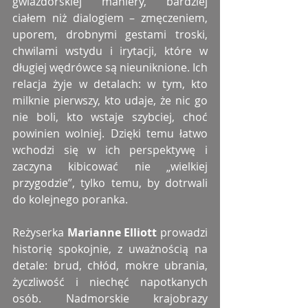
gwiazdorskiej maniery, bardziej 
ciałem niż dialogiem – zmęczeniem, 
uporem, drobnymi gestami troski, 
chwilami wstydu i irytacji, które w 
długiej wędrówce są nieuniknione. Ich 
relacja żyje w detalach: w tym, kto 
milknie pierwszy, kto udaje, że nic go 
nie boli, kto wstaje szybciej, choć 
powinien wolniej. Dzięki temu łatwo 
wchodzi się w ich perspektywę i 
zaczyna kibicować nie „wielkiej 
przygodzie”, tylko temu, by dotrwali 
do kolejnego poranka.
Reżyserka 
Marianne Elliott
 prowadzi 
historię spokojnie, z uważnością na 
detale: brud, chłód, mokre ubrania, 
życzliwość i niechęć napotkanych 
osób. Nadmorskie krajobrazy 