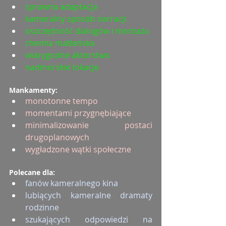
sprawna adaptacja
kameralny sposób narracji
oszczędność dialogów i montażu
chemia małżeńska
wiarygodne aktorstwo
nadmorskie lokacje
Mankamenty:
monotonne tempo
momentami przygnębiające
minimalizowanie postaci 
drugoplanowych
wygładzone wątki społeczne
Polecane dla:
fanów kameralnego kina
lubiących kameralne dramaty 
rodzinne
szukających odpowiedzi na 