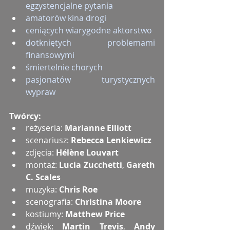
egzystencjalne pytania
amatorów kina drogi
ceniących wiarygodne aktorstwo
dotkniętych problemami 
finansowymi
śmiertelnie chorych
pasjonatów turystycznych 
wypraw
Twórcy:
reżyseria: 
Marianne Elliott
scenariusz: 
Rebecca Lenkiewicz
zdjęcia: 
Hélène Louvart
montaż: 
Lucia Zucchetti
, 
Gareth 
C. Scales
muzyka: 
Chris Roe
scenografia: 
Christina Moore
kostiumy: 
Matthew Price
dźwięk: 
Martin Trevis
, 
Andy 