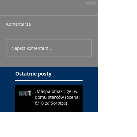
Komentarze
Napisz komentarz...
Ostatnie posty
„Maspalomas”: gej w
domu starców (ocena:
6/10 za Soroiza)
„Ekipa zwierzaków”:
podchodzić jak królik do
jeża (ocena: 4/10 za