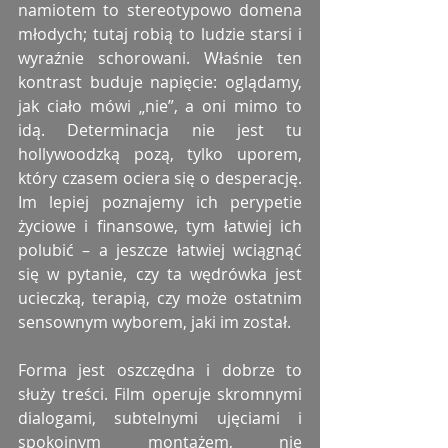
namiotem to stereotypowo domena 
młodych; tutaj robią to ludzie starsi i 
wyraźnie schorowani. Właśnie ten 
kontrast buduje napięcie: oglądamy, 
jak ciało mówi „nie”, a oni mimo to 
idą. Determinacja nie jest tu 
hollywoodzką pozą, tylko uporem, 
który czasem ociera się o desperację. 
Im lepiej poznajemy ich perypetie 
życiowe i finansowe, tym łatwiej ich 
polubić – a jeszcze łatwiej wciągnąć 
się w pytanie, czy ta wędrówka jest 
ucieczką, terapią, czy może ostatnim 
sensownym wyborem, jaki im został.
Forma jest oszczędna i dobrze to 
służy treści. Film operuje skromnymi 
dialogami, subtelnymi ujęciami i 
spokojnym montażem, nie 