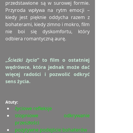
przedstawione są w surowej formie. 
Przyroda wpływa na rytm emocji – 
kiedy jest pięknie oddycha razem z 
bohaterami, kiedy zimno i mokro, film 
nie boi się dyskomfortu, który 
odbiera romantyczną aurę.
„
Ścieżki życia
” to film o ostatniej 
wędrówce, która jednak może dać 
więcej radości i pozwolić odkryć 
sens życia.
Atuty:
życiowe refleksje
stopniowe odkrywanie 
przeszłości
pozytywne podejście bohaterów