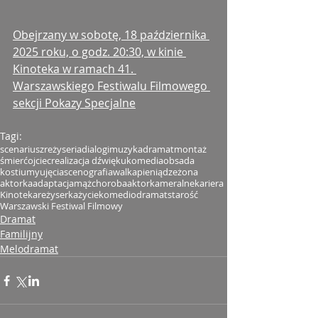
Obejrzany w sobotę, 18 października 
2025 roku, o godz. 20:30, w kinie 
Kinoteka w ramach 41. 
Warszawskiego Festiwalu Filmowego 
sekcji Pokazy Specjalne
Tagi:
scenariusz
reżyseria
dialogi
muzyka
dramat
montaż
śmierć
ojciec
realizacja dźwięku
komedia
obsada
kostiumy
ujęcia
scenografia
walka
pieniądze
żona
aktorka
adaptacja
mąż
choroba
aktor
kameralne
kariera
Kinoteka
reżyserka
życie
komediodramat
starość
Warszawski Festiwal Filmowy
Dramat
Familijny
Melodramat