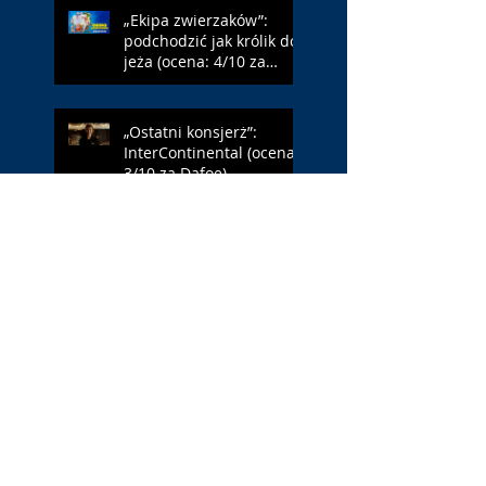
„Ekipa zwierzaków”:
podchodzić jak królik do
jeża (ocena: 4/10 za
Farmazona)
„Ostatni konsjerż”:
InterContinental (ocena:
3/10 za Dafoe)
„Młody Waszyngton”:
Francja – Anglia 4:6
(ocena: 6/10 za USA)
„Spider-Man: Całkiem
nowy dzień”: w łaźni z
Czarną Wdową (ocena:
6/10 za NY)
„Popołudnia