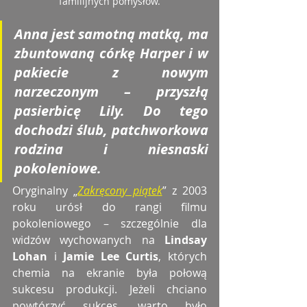
familijnych pomysłów.
Anna jest samotną matką, ma 
zbuntowaną córkę Harper i w 
pakiecie z nowym 
narzeczonym – przyszłą 
pasierbicę Lily. Do tego 
dochodzi ślub, patchworkowa 
rodzina i niesnaski 
pokoleniowe.
Oryginalny „
Zakręcony piątek
” z 2003 
roku urósł do rangi filmu 
pokoleniowego – szczególnie dla 
widzów wychowanych na 
Lindsay 
Lohan
 i 
Jamie Lee Curtis
, których 
chemia na ekranie była połową 
sukcesu produkcji. Jeżeli chciano 
powtórzyć sukces, warto było 