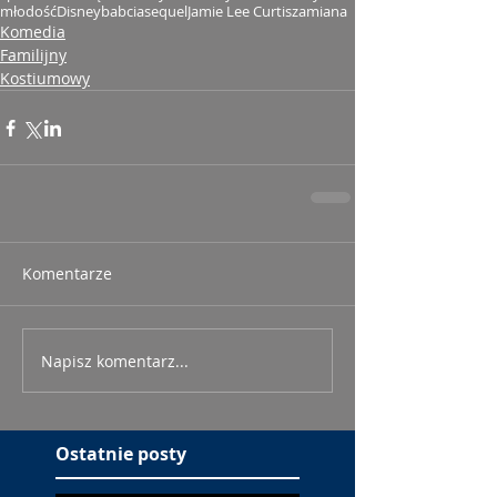
młodość
Disney
babcia
sequel
Jamie Lee Curtis
zamiana
Komedia
Familijny
Kostiumowy
Komentarze
Napisz komentarz...
Ostatnie posty