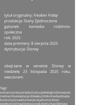
tytuł oryginalny
: Freakier Friday
produkcja: Stany Zjednoczone
gatunek: komedia rodzinno-
społeczna
rok: 2025
data premiery: 8 sierpnia 2025
dystrybucja: Disney
obejrzane w serwisie Disney w 
niedzielę 23 listopada 2025 roku, 
wieczorem
Tagi:
scenariusz
reżyseria
dystrybucja
dialogi
rodzina
ojciec
matka
córka
realizacja dźwięku
USA
komedia
obsada
kostiumy
żona
aktorka
narracja
humor
dzieci
społeczność
mąż
dziewczyna
kobiety
chaos
fantasy