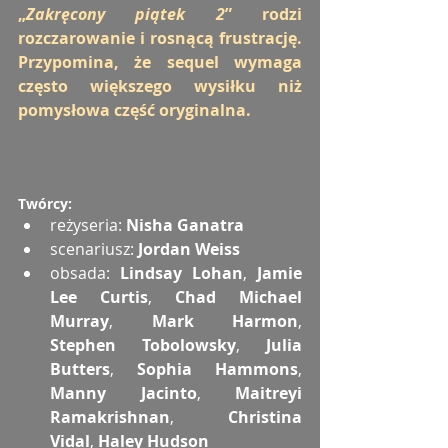
„
Zakręcony piątek 2
” rodzi 
rozczarowanie i rosnącą frustrację. 
Przypomina, że sequel wymaga 
często większego wysiłku niż 
pomysłowa część oryginalna.
Twórcy:
reżyseria: 
Nisha Ganatra
scenariusz: 
Jordan Weiss
obsada:
 Lindsay Lohan
,
 Jamie 
Lee Curtis
, 
Chad Michael 
Murray
, 
Mark Harmon
, 
Stephen Tobolowsky
,
 Julia 
Butters
, 
Sophia Hammons
, 
Manny Jacinto
, 
Maitreyi 
Ramakrishnan
, 
Christina 
Vidal
,
 Haley Hudson