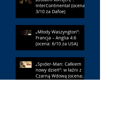
InterContinental (ocena:
3/10 za Dafoe)
„Młody Waszyngton”:
Francja – Anglia 4:6
(ocena: 6/10 za USA)
„Spider-Man: Całkiem
nowy dzień”: w łaźni z
Czarną Wdową (ocena:
6/10 za NY)
„Popołudnia
samotności”: torreador
(ocena: 6/10 za korridę)
„Instrukcji brak”: prawo
ojca (ocena: 7/10 za