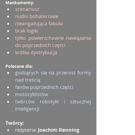
Mankamenty:
scenariusz
nudni bohaterowie
nieangażująca fabuła
brak logiki
tylko powierzchowne nawiązania 
do poprzednich części
krótka dystrybucja
Polecane dla:
godzących się na przerost formy 
nad treścią
fanów poprzednich części
motocyklistów
twórców robotyki i sztucznej 
inteligencji
Twórcy:
reżyseria: 
Joachim Rønning