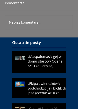
Komentarze
Napisz komentarz...
Ostatnie posty
„Maspalomas”: gej w
domu starców (ocena:
6/10 za Soroiza)
„Ekipa zwierzaków”:
podchodzić jak królik do
jeża (ocena: 4/10 za
Farmazona)
„Ostatni konsjerż”: