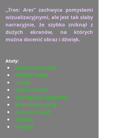
„
Tron: Ares
” zachwyca pomysłami 
wizualizacyjnymi, ale jest tak słaby 
narracyjnie, że szybko zniknął z 
dużych ekranów, na których 
można docenić obraz i dźwięk.
Atuty:
warstwa wizualna
kreacja świata
dźwięk
szybki montaż
scenografia i kostiumy
efektowne pościgi
dużo motocykli
obsada
muzyka