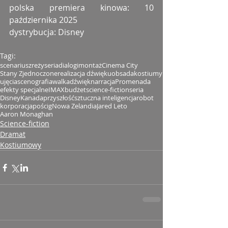
polska premiera kinowa: 10 
października 2025
dystrybucja: Disney
Tagi:
scenariusz
reżyseria
dialogi
montaż
Cinema City
Stany Zjednoczone
realizacja dźwięku
obsada
kostiumy
ujęcia
scenografia
walka
dźwięk
narracja
Promenada
efekty specjalne
IMAX
budżet
science-fiction
seria
Disney
Kanada
przyszłość
sztuczna inteligencja
robot
korporacja
pościg
Nowa Zelandia
Jared Leto
Aaron Monaghan
Science-fiction
Dramat
Kostiumowy