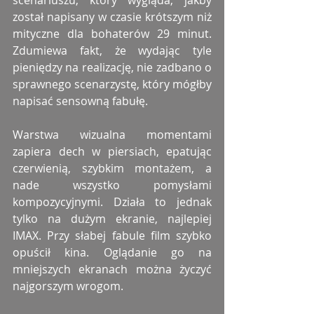
scenariuszu, który wygląda, jakby 
został napisany w czasie krótszym niż 
mityczne dla bohaterów 29 minut. 
Zdumiewa fakt, że wydając tyle 
pieniędzy na realizację, nie zadbano o 
sprawnego scenarzystę, który mógłby 
napisać sensowną fabułę.
Warstwa wizualna momentami 
zapiera dech w piersiach, epatując 
czerwienią, szybkim montażem, a 
nade wszystko pomysłami 
kompozycyjnymi. Działa to jednak 
tylko na dużym ekranie, najlepiej 
IMAX. Przy słabej fabule film szybko 
opuścił kina. Oglądanie go na 
mniejszych ekranach można życzyć 
najgorszym wrogom.