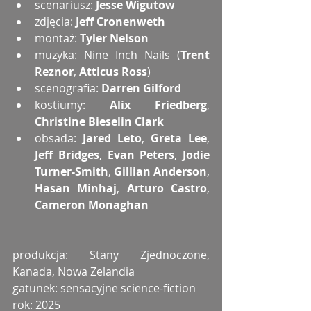
scenariusz: 
Jesse Wigutow
zdjęcia: 
Jeff Cronenweth
montaż: 
Tyler Nelson
muzyka: Nine Inch Nails (
Trent 
Reznor
,
 Atticus Ross
)
scenografia: 
Darren Gilford
kostiumy: 
Alix Friedberg
, 
Christine Bieselin Clark
obsada: 
Jared Leto
, 
Greta Lee
, 
Jeff Bridges
, 
Evan Peters
, 
Jodie 
Turner-Smith
, 
Gillian Anderson
, 
Hasan Minhaj
, 
Arturo Castro
, 
Cameron Monaghan
produkcja: Stany Zjednoczone, 
Kanada, Nowa Zelandia
gatunek: sensacyjne science-fiction
rok: 2025