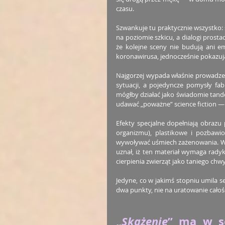
czasu.
Szwankuje tu praktycznie wszystko: s
na poziomie szkicu, a dialogi prostac
że kolejne sceny nie budują ani em
koronawirusa, jednocześnie pokazują
Najgorzej wypada właśnie prowadzeni
sytuacji, a pojedyncze pomysły fab
mógłby działać jako świadomie tandet
udawać „poważne” science fiction — i
Efekty specjalne dopełniają obrazu
organizmu), plastikowe i pozbawio
wywoływać uśmiech zażenowania. W fi
uznał, iż ten materiał wymaga rady
cierpienia zwierząt jako taniego ch
Jedyne, co w jakimś stopniu umila 
dwa punkty, nie na uratowanie całośc
„
Skażenie
” ma w so