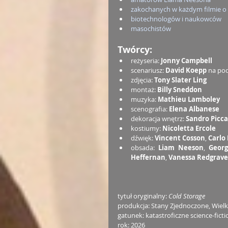
zakochanych w każdym filmie o
biotechnologów i naukowców
masochistów
Twórcy:
reżyseria: 
Jonny Campbell
scenariusz: 
David Koepp 
na pod
zdjęcia: 
Tony Slater Ling
montaż: 
Billy Sneddon
muzyka: 
Mathieu Lamboley
scenografia: 
Elena Albanese
dekoracja wnętrz: 
Sandro Picca
kostiumy: 
Nicoletta Ercole
dźwięk: 
Vincent Cosson
, 
Carlo 
obsada: 
Liam Neeson
, 
Georg
Heffernan
, 
Vanessa Redgrave
tytuł oryginalny: 
Cold Storage
produkcja: Stany Zjednoczone, Wielk
gatunek: katastroficzne science-ficti
rok: 2026