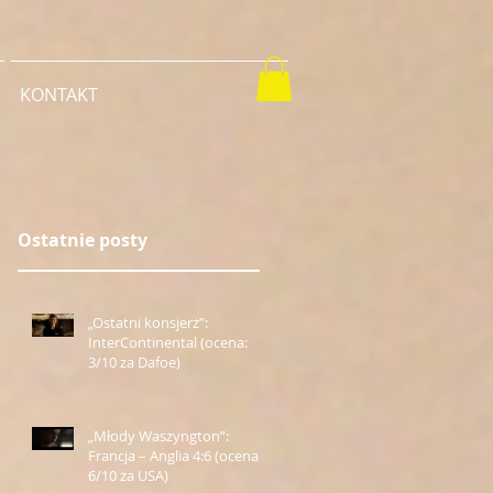
KONTAKT
Ostatnie posty
„Ostatni konsjerż”:
InterContinental (ocena:
3/10 za Dafoe)
„Młody Waszyngton”:
Francja – Anglia 4:6 (ocena:
6/10 za USA)