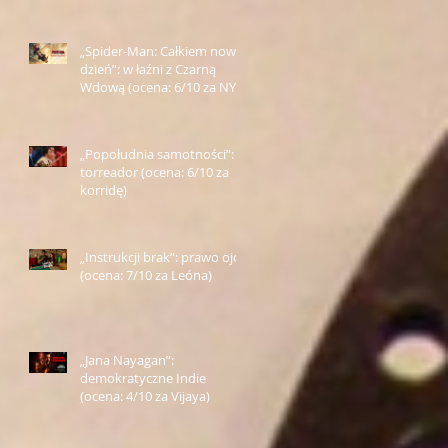
„Spider-Man: Całkiem nowy
dzień”: w łaźni z Czarną
Wdową (ocena: 6/10 za NY)
„Popołudnia samotności”:
torreador (ocena: 6/10 za
korridę)
„Instrukcji brak”: prawo ojca
(ocena: 7/10 za Leóna)
„Jana Nayagan”:
demokratyczne Indie
(ocena: 4/10 za Vijaya)