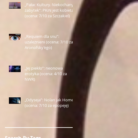
„Pałac Kultury. Niekochany
zabytek”: PKiN jest kobietą
(ocena: 7/10 za Szczakiel)
„Requiem dla snu”:
uzależnieni (ocena: 7/10 za
Aronofsky’ego)
„Jej piekło”: neonowa
erotyka (ocena: 4/10 za
NWR)
„Odyseja”: Nolan jak Homer
(ocena: 7/10 za epopeję)
Search By Tags