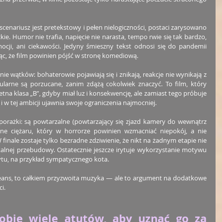
cenariusz jest pretekstowy i pełen nielogiczności, postaci zarysowano 
kie. Humor nie trafia, napięcie nie narasta, tempo rwie się tak bardzo, 
ocji, ani ciekawości. Jedyny śmieszny tekst odnosi się do pandemii 
c, że film powinien pójść w stronę komediową.
e wątków: bohaterowie pojawiają się i znikają, reakcje nie wynikają z 
ularne są porzucane, zanim zdążą cokolwiek znaczyć. To film, który 
na klasa „B”, gdyby miał luz i konsekwencję, ale zamiast tego próbuje 
 w tej ambicji ujawnia swoje ograniczenia najmocniej.
 porażki: są powtarzalne (powtarzający się zjazd kamery do wewnątrz 
ne ciężaru, który w horrorze powinien wzmacniać niepokój, a nie 
nale zostaje tylko bezradne zdziwienie, że nikt na żadnym etapie nie 
kalnej przebudowy. Ostatecznie jeszcze irytuje wykorzystanie motywu 
wytu, na przykład sympatycznego kota.
seans, to całkiem przyzwoita muzyka — ale to argument na dodatkowe 
i.
bie wiele atutów, aby uznać go za 