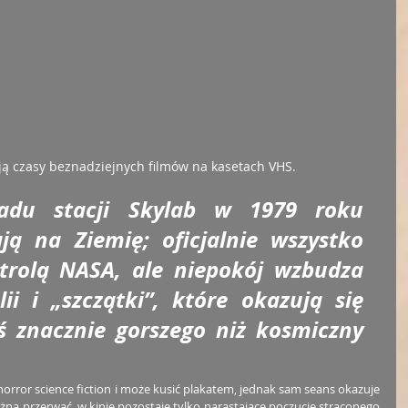
ją czasy beznadziejnych filmów na kasetach VHS.
du stacji Skylab w 1979 roku 
ą na Ziemię; oficjalnie wszystko 
rolą NASA, ale niepokój wzbudza 
ii i „szczątki”, które okazują się 
 znacznie gorszego niż kosmiczny 
ror science fiction i może kusić plakatem, jednak sam seans okazuje 
a przerwać, w kinie pozostaje tylko narastające poczucie straconego 