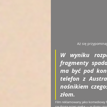
Aż się przypomina
W wyniku rozpa
fragmenty spadaj
ma być pod kont
telefon z Austral
nośnikiem czegoś
złom.
Film reklamowany jako komediowy hor
się drogą przez mękę — w domu możn