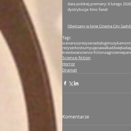
data polskiej premiery: 6 lutego 202
dystrybucja: Kino Świat
Obejrzany w kinie Cinema City Sadyba
Tagi:
scenariusz
reżyseria
dialogi
muzyka
mont
reżyser
kostiumy
ujęcia
walka
dźwięk
adap
krew
świat
science-fiction
zagrożenie
pan
Science-fiction
Horror
Dramat
Komentarze