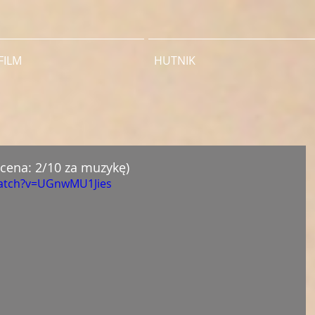
FILM
HUTNIK
ocena: 2/10 za muzykę)
watch?v=UGnwMU1Jies