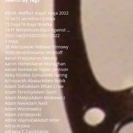
#BLM
. Netflix
1 maja
1 maja 2022
10 lat
11 września
13 maja
15 maja
18 maja
18-latka
19 FF Millennium Docs Against Gravity!
2002 rok
2019
2020
2021
2022
3 maja
38 Warszawski Festiwal Filmowy
3D
40-lecie
4DX
Aamu Milonoff
Aaron Friesz
Aaron Hendry
Aaron Hilmer
Aaron Monaghan
Aaron Nee
Aaron Taylor-Johnson
Abby Fitz
Abe Sylvia
Abke Haring
Achouackh Abakar
Adam Bobik
Adam Daho
Adam Ethan Crow
Adam Ferency
Adam Gunn
Adam Małysz
Adam Mickiewicz
Adam Nee
Adam Neill
Adam Woronowicz
Adam Zdrójkowski
Admir Glamočak
Adolf Hitler
Adria Arjona
Adriana F. Castellanos