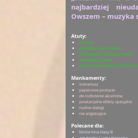
najbardziej nieu
Owszem – muzyka si
Atuty:
muzyka
wyrazisty Liam Neeson
scenografia, dekoracja wnętrz
zachęcający plakat
wspomnienie słabych filmów z k
Mankamenty:
scenariusz
papierowe postacie
złe rozłożenie akcentów
powtarzalne efekty specjalne
nudne dialogi
nie angażujące
Polecane dla:
fanów kina klasy B
amatorów Liama Neesona