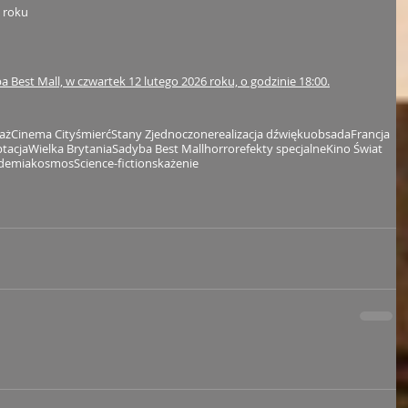
6 roku
 Best Mall, w czwartek 12 lutego 2026 roku, o godzinie 18:00.
aż
Cinema City
śmierć
Stany Zjednoczone
realizacja dźwięku
obsada
Francja
tacja
Wielka Brytania
Sadyba Best Mall
horror
efekty specjalne
Kino Świat
demia
kosmos
Science-fiction
skażenie