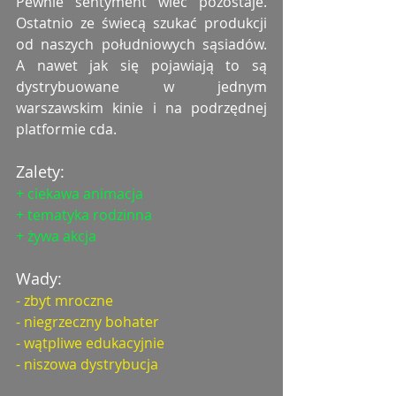
Pewnie sentyment wiec pozostaje. 
Ostatnio ze świecą szukać produkcji 
od naszych południowych sąsiadów. 
A nawet jak się pojawiają to są 
dystrybuowane w jednym 
warszawskim kinie i na podrzędnej 
platformie cda.
Zalety:
+ ciekawa animacja
+ tematyka rodzinna
+ żywa akcja
Wady:
- zbyt mroczne
- niegrzeczny bohater
- wątpliwe edukacyjnie
- niszowa dystrybucja