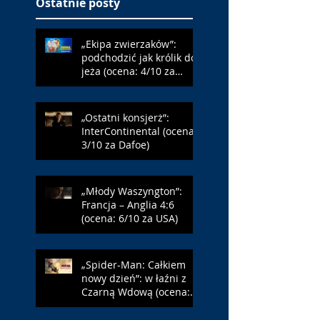
Ostatnie posty
„Ekipa zwierzaków”:
podchodzić jak królik do
jeża (ocena: 4/10 za
Farmazona)
„Ostatni konsjerż”:
InterContinental (ocena:
3/10 za Dafoe)
„Młody Waszyngton”:
Francja – Anglia 4:6
(ocena: 6/10 za USA)
„Spider-Man: Całkiem
nowy dzień”: w łaźni z
Czarną Wdową (ocena:
6/10 za NY)