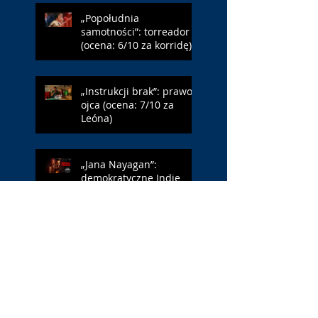
„Popołudnia
samotności”: torreador
(ocena: 6/10 za korridę)
„Instrukcji brak”: prawo
ojca (ocena: 7/10 za
Leóna)
„Jana Nayagan”:
demokratyczne Indie
(ocena: 4/10 za Vijaya)
„Pałac Kultury.
Niekochany zabytek”:
PKiN jest kobietą (ocena:
7/10 za Szczakiel)
„Requiem dla snu”: