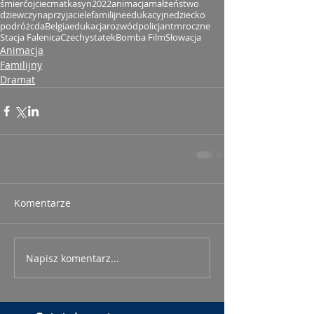
śmierć
ojciec
matka
syn
2022
animacja
małżeństwo
dziewczyna
przyjaciele
familijne
edukacyjne
dziecko
podróż
cda
Belgia
edukacja
rozwód
policjant
mroczne
Stacja Falenica
Czechy
statek
Bomba Film
Słowacja
Animacja
Familijny
Dramat
Komentarze
Napisz komentarz...