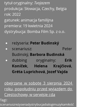
tytuł oryginalny: 
Tvojazem
produkcja: Słowacja, Czechy, Belgia
rok: 2022
gatunek: animacja familijna
premiera: 19 kwietnia 2024
dystrybucja: Bomba Film Sp. z o.o.
reżyseria: 
Peter Budinský
scenariusz: Peter 
Budinský,
 Barbora Budinská
dubbing oryginalny: 
Erik 
Koníček
, 
Helena Krajčiová
, 
Gréta Luprichová
, 
Jozef Vajda
obejrzane w sobotę 3 sierpnia 2024 
roku, popołudniu przed wyjazdem do 
Częstochowy, w serwisie cda
Tagi:
scenariusz
reżyseria
dystrybucja
dialogi
muzyka
miłość