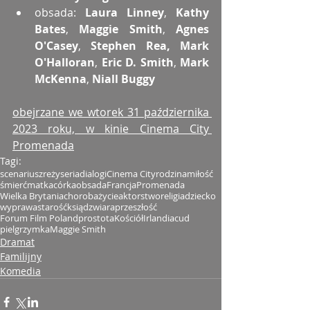
obsada: 
Laura Linney
, 
Kathy 
Bates
, 
Maggie Smith
, 
Agnes 
O'Casey
, 
Stephen Rea, Mark 
O'Halloran
, 
Eric D. Smith
, 
Mark 
McKenna
, 
Niall Buggy
obejrzane we wtorek 31 października 
2023 roku, w kinie Cinema City 
Promenada
Tagi:
scenariusz
reżyseria
dialogi
Cinema City
rodzina
miłość
śmierć
matka
córka
obsada
Francja
Promenada
Wielka Brytania
choroba
życie
aktorstwo
religia
dziecko
wyprawa
starość
ksiądz
wiara
przeszłość
Forum Film Poland
prostota
Kościół
Irlandia
cud
pielgrzymka
Maggie Smith
Dramat
Familijny
Komedia