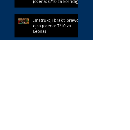
(ocena: 6/10 za korridę)
„Instrukcji brak”: prawo
ojca (ocena: 7/10 za
Leóna)
„Jana Nayagan”:
demokratyczne Indie
(ocena: 4/10 za Vijaya)
„Pałac Kultury.
Niekochany zabytek”:
PKiN jest kobietą (ocena:
7/10 za Szczakiel)
„Requiem dla snu”:
uzależnieni (ocena: 7/10
za Aronofsky’ego)