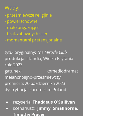
Wady:
- prześmiewcze religijnie
- powierzchowne
- mało angażujące
- brak zabawnych scen
- momentami pretensjonalne
tytuł oryginalny: 
The Miracle Club
produkcja: Irlandia, Wielka Brytania
rok: 2023
gatunek: komediodramat 
melancholijno-prześmiewczy 
premiera: 20 października 2023
dystrybucja: Forum Film Poland
reżyseria: 
Thaddeus O'Sullivan
scenariusz: 
Jimmy Smallhorne, 
Timothy Prager