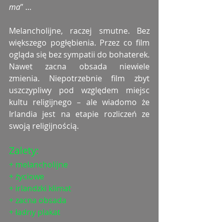
ma
” …
Melancholijne, raczej smutne. Bez 
większego pogłębienia. Przez co film 
ogląda się bez sympatii do bohaterek. 
Nawet zacna obsada niewiele 
zmienia. Niepotrzebnie film zbyt 
uszczypliwy pod względem miejsc 
kultu religijnego – ale wiadomo że 
Irlandia jest na etapie rozliczeń ze 
swoją religijnością. 
Zalety:
+ melancholijne
+ życiowe
+ irlandzki klimat
+ zacna obsada
+ ładny plakat