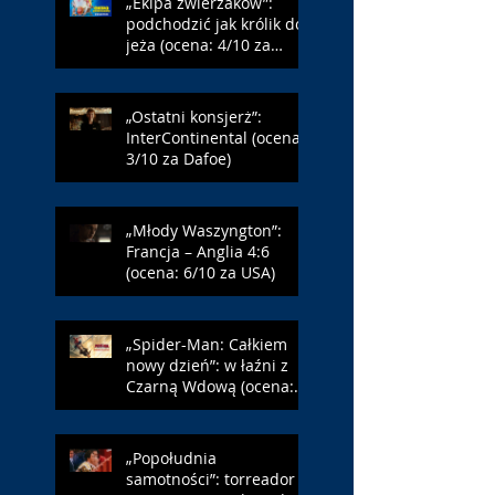
„Ekipa zwierzaków”:
podchodzić jak królik do
jeża (ocena: 4/10 za
Farmazona)
„Ostatni konsjerż”:
InterContinental (ocena:
3/10 za Dafoe)
„Młody Waszyngton”:
Francja – Anglia 4:6
(ocena: 6/10 za USA)
„Spider-Man: Całkiem
nowy dzień”: w łaźni z
Czarną Wdową (ocena:
6/10 za NY)
„Popołudnia
samotności”: torreador