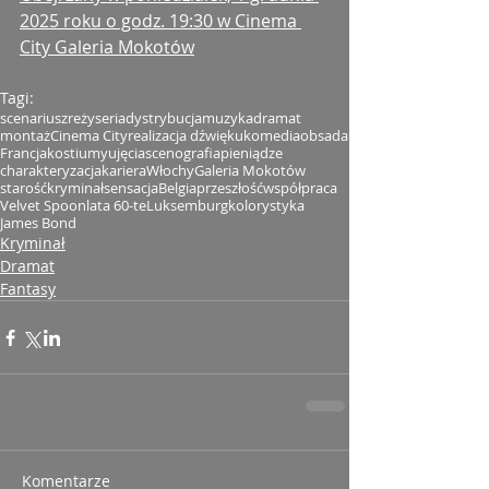
2025 roku o godz. 19:30 w Cinema 
City Galeria Mokotów
Tagi:
scenariusz
reżyseria
dystrybucja
muzyka
dramat
montaż
Cinema City
realizacja dźwięku
komedia
obsada
Francja
kostiumy
ujęcia
scenografia
pieniądze
charakteryzacja
kariera
Włochy
Galeria Mokotów
starość
kryminał
sensacja
Belgia
przeszłość
współpraca
Velvet Spoon
lata 60-te
Luksemburg
kolorystyka
James Bond
Kryminał
Dramat
Fantasy
Komentarze