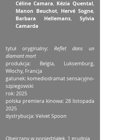
Céline Camara
, 
Kézia Quental
, 
Manon Beuchot
, 
Hervé Sogne
, 
Barbara Hellemans
, 
Sylvia 
Camarda
tytuł oryginalny: 
Reflet dans un 
diamant mort
produkcja: Belgia, Luksemburg, 
Włochy, Francja
gatunek: komediodramat sensacyjno-
szpiegowski
rok: 2025
polska premiera kinowa: 28 listopada 
2025
dystrybucja: Velvet Spoon
Obejrzany w poniedziałek, 1 grudnia 