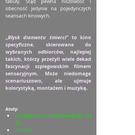
fabuły. Stąd pewna niszowość i 
obecność jedynie na pojedynczych 
seansach kinowych.
„
Błysk diamentu śmierci
” to kino 
specyficzne, skierowane do 
wybranych odbiorców, najlepiej 
takich, którzy przeżyli wiele dekad 
fascynacji szpiegowskim filmem 
sensacyjnym. Może niedomaga 
scenariuszowo, ale ujmuje 
kolorystyką, montażem i muzyką.
Atuty:
nostalgia kina szpiegowskiego lat 
60.
montaż