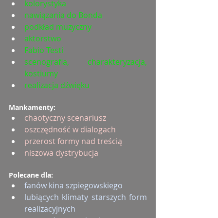
kolorystyka
nawiązania do Bonda
podkład muzyczny
aktorstwo
Fabio Testi
scenografia, charakteryzacja, 
kostiumy
realizacja dźwięku
Mankamenty:
chaotyczny scenariusz
oszczędność w dialogach
przerost formy nad treścią
niszowa dystrybucja
Polecane dla:
fanów kina szpiegowskiego
lubiących klimaty starszych form 
realizacyjnych