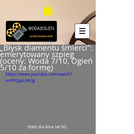
„Błysk diamentu śmierci”:
emerytowany szpieg
(oceny: Woda 7/10, Ogień
5/10 za formę)
https://www.youtube.com/watch?
v=P9QypL68rJg
Hołd dla kina lat 60.