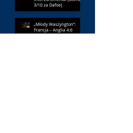
3/10 za Dafoe)
„Młody Waszyngton”:
Francja – Anglia 4:6
(ocena: 6/10 za USA)
„Spider-Man: Całkiem
nowy dzień”: w łaźni z
Czarną Wdową (ocena:
6/10 za NY)
„Popołudnia
samotności”: torreador
(ocena: 6/10 za korridę)
„Instrukcji brak”: prawo
ojca (ocena: 7/10 za
Leóna)