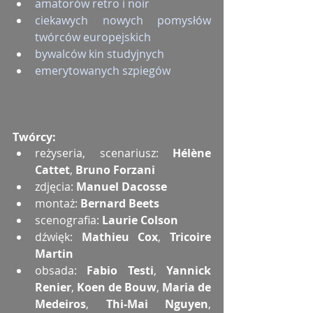
amatorów retro i noir
ciekawych nowych pomysłów 
twórców europejskich
bywalców kin studyjnych
emerytowanych szpiegów
Twórcy:
reżyseria, scenariusz: 
Hélène 
Cattet
, 
Bruno Forzani
zdjęcia: 
Manuel Dacosse
montaż: 
Bernard Beets
scenografia: 
Laurie Colson
dźwięk: 
Mathieu Cox
, 
Tricoire 
Martin
obsada: 
Fabio Testi
, 
Yannick 
Renier
, 
Koen de Bouw
, 
Maria de 
Medeiros
, 
Thi-Mai Nguyen
, 