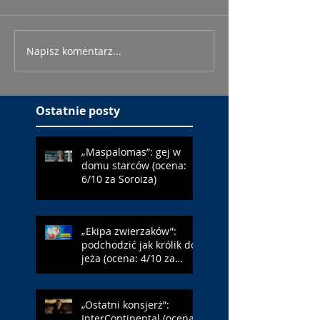
Napisz komentarz...
Ostatnie posty
„Maspalomas”: gej w
domu starców (ocena:
6/10 za Soroiza)
„Ekipa zwierzaków”:
podchodzić jak królik do
jeża (ocena: 4/10 za
Farmazona)
„Ostatni konsjerż”:
InterContinental (ocena: