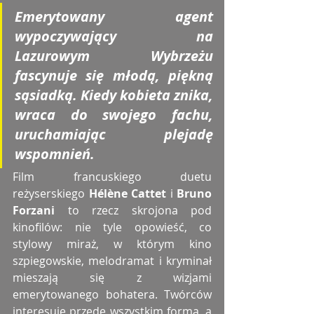
Emerytowany agent 
wypoczywający na 
Lazurowym Wybrzeżu 
fascynuje się młodą, piękną 
sąsiadką. Kiedy kobieta znika, 
wraca do swojego fachu, 
uruchamiając plejadę 
wspomnień.
Film francuskiego duetu 
reżyserskiego 
Hélène Cattet 
i
 Bruno 
Forzani
 to rzecz skrojona pod 
kinofilów: nie tyle opowieść, co 
stylowy miraż, w którym kino 
szpiegowskie, melodramat i kryminał 
mieszają się z wizjami 
emerytowanego bohatera. Twórców 
interesuje przede wszystkim forma, a 