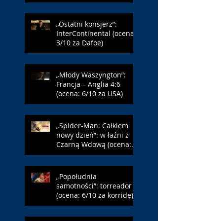
Farmazona)
„Ostatni konsjerż”:
InterContinental (ocena:
3/10 za Dafoe)
„Młody Waszyngton”:
Francja – Anglia 4:6
(ocena: 6/10 za USA)
„Spider-Man: Całkiem
nowy dzień”: w łaźni z
Czarną Wdową (ocena:
6/10 za NY)
„Popołudnia
samotności”: torreador
(ocena: 6/10 za korridę)