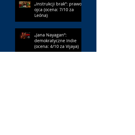
„Instrukcji brak”: prawo
ojca (ocena: 7/10 za
Leóna)
„Jana Nayagan”:
demokratyczne Indie
(ocena: 4/10 za Vijaya)
„Pałac Kultury.
Niekochany zabytek”:
PKiN jest kobietą (ocena:
7/10 za Szczakiel)
„Requiem dla snu”:
uzależnieni (ocena: 7/10
za Aronofsky’ego)
„Jej piekło”: neonowa
erotyka (ocena: 4/10 za