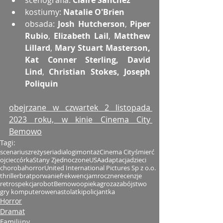
scenografia: 
Claire Sanchez
kostiumy: 
Natalie O'Brien
obsada: 
Josh Hutcherson
, 
Piper 
Rubio
, 
Elizabeth Lail
, 
Matthew 
Lillard
, 
Mary Stuart Masterson, 
Kat Conner Sterling, David 
Lind
, 
Christian Stokes, Joseph 
Poliquin
obejrzane w czwartek 2 listopada 
2023 roku, w kinie Cinema City 
Bemowo
Tagi:
scenariusz
reżyseria
dialogi
montaż
Cinema City
śmierć
ojciec
córka
Stany Zjednoczone
USA
adaptacja
dzieci
choroba
horror
United International Pictures Sp z o.o.
thriller
brat
porwanie
frekwencja
mroczne
recenzje
retrospekcja
robot
Bemowo
opieka
groza
zabójstwo
gry komputerowe
nastolatki
policjantka
Horror
Dramat
Familijny