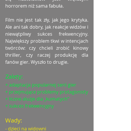
horrorem niż sama fabuła.
Film nie jest tak zły, jak jego krytyka. 
Ale ani tak dobry, jak reakcje widzów i 
niewątpliwy sukces frekwencyjny. 
Największy problem tkwi w intencjach 
twórców: czy chcieli zrobić kinowy 
thriller, czy raczej produkcję dla 
fanów gier. Wyszło to drugie. 
Zalety:
+
 adaptacja popularnej serii gier
+ przejmujące problemy protagonisty
+ liczne aluzje dla „kumatych”
+ sukces frekwencyjny
Wady:
- dzieci na widowni