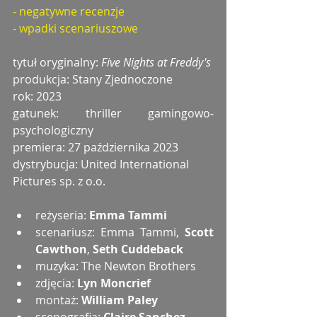
- negatywne recenzje
- wpadki scenariuszowe
tytuł oryginalny: 
Five Nights at Freddy's
produkcja: Stany Zjednoczone
rok: 2023
gatunek: thriller gamingowo-
psychologiczny
premiera: 27 października 2023
dystrybucja: United International 
Pictures sp. z o.o.
reżyseria: 
Emma Tammi
scenariusz: Emma Tammi,
 Scott 
Cawthon
, 
Seth Cuddeback
muzyka: The Newton Brothers
zdjęcia: 
Lyn Moncrief
montaż: 
William Paley