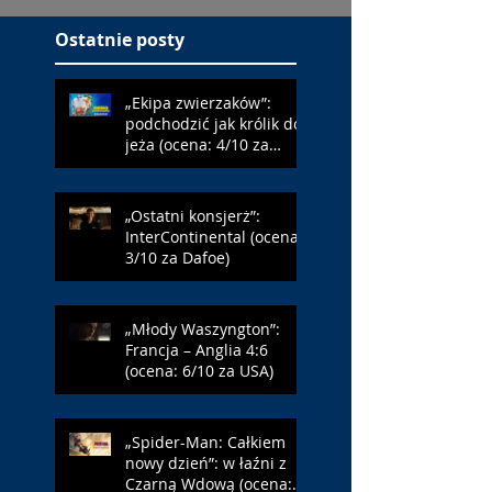
Ostatnie posty
„Ekipa zwierzaków”:
podchodzić jak królik do
jeża (ocena: 4/10 za
Farmazona)
„Ostatni konsjerż”:
InterContinental (ocena:
3/10 za Dafoe)
„Młody Waszyngton”:
Francja – Anglia 4:6
(ocena: 6/10 za USA)
„Spider-Man: Całkiem
nowy dzień”: w łaźni z
Czarną Wdową (ocena: