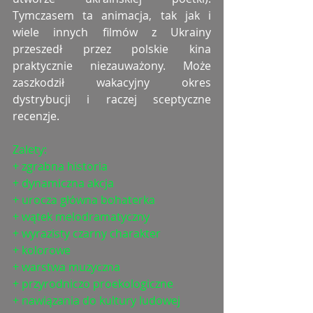
Tymczasem ta animacja, tak jak i 
wiele innych filmów z Ukrainy 
przeszedł przez polskie kina 
praktycznie niezauważony. Może 
zaszkodził wakacyjny okres 
dystrybucji i raczej sceptyczne 
recenzje.
Zalety:
+ zgrabna historia
+ dynamiczna akcja
+ urocza główna bohaterka
+ wątek melodramatyczny 
+ wyrazisty czarny charakter
+ kolorowe
+ warstwa muzyczna
+ przyrodniczo proekologiczne
+ nawiązania do kultury ludowej