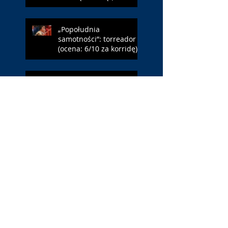
6/10 za NY)
„Popołudnia
samotności”: torreador
(ocena: 6/10 za korridę)
„Instrukcji brak”: prawo
ojca (ocena: 7/10 za
Leóna)
„Jana Nayagan”:
demokratyczne Indie
(ocena: 4/10 za Vijaya)
„Pałac Kultury.
Niekochany zabytek”:
PKiN jest kobietą (ocena:
7/10 za Szczakiel)