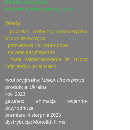
+ kontekst wojenny
+ zabawna puenta po napisach
Wady:
- podtekst erotyczny (anorektyczne 
młode dziewczęta)
- przewidywalne i sztampowe
- naiwnie pacyfistyczne
- małe zainteresowanie ze strony 
imigrantów ukraińskich
tytuł oryginalny: 
Mavka. Lisova pisnya
produkcja: Ukraina
rok: 2023
gatunek: animacja wojenno-
przyrodnicza
premiera: 4 sierpnia 2023
dystrybucja: Monolith Films