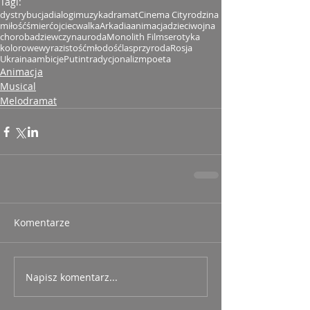
Tagi:
dystrybucja
dialogi
muzyka
dramat
Cinema City
rodzina
miłość
śmierć
ojciec
walka
Arkadia
animacja
dzieci
wojna
choroba
dziewczyna
uroda
Monolith Films
erotyka
kolorowe
wyrazistość
młodość
las
przyroda
Rosja
Ukraina
ambicje
Putin
tradycjonalizm
poeta
Animacja
Musical
Melodramat
Komentarze
Napisz komentarz...