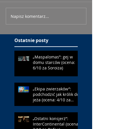
Napisz komentarz...
Ostatnie posty
„Maspalomas”: gej w
domu starców (ocena:
6/10 za Soroiza)
„Ekipa zwierzaków”:
podchodzić jak królik do
jeża (ocena: 4/10 za
Farmazona)
„Ostatni konsjerż”:
InterContinental (ocena: