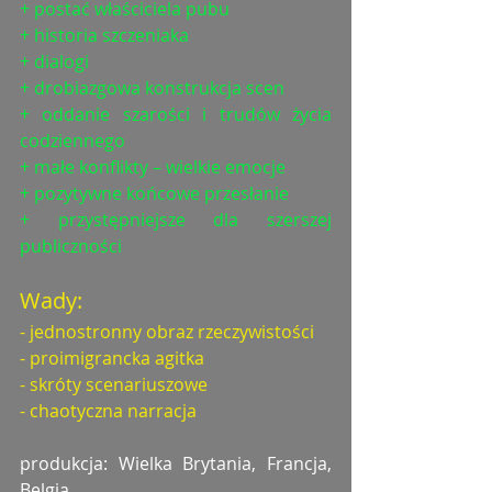
+ postać właściciela pubu
+ historia szczeniaka
+ dialogi
+ drobiazgowa konstrukcja scen
+ oddanie szarości i trudów życia 
codziennego
+ małe konflikty – wielkie emocje
+ pozytywne końcowe przesłanie
+ przystępniejsze dla szerszej 
publiczności
Wady:
- jednostronny obraz rzeczywistości
- proimigrancka agitka
- skróty scenariuszowe
- chaotyczna narracja
produkcja: Wielka Brytania, Francja, 
Belgia