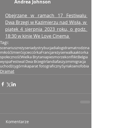
Andrea Johnson
Obejrzane w ramach 17 Festiwalu 
Dwa Brzegi w Kazimierzu nad Wisłą, w 
piątek 4 sierpnia 2023 roku, o godz. 
18:30 w kinie We Love Cinema 
Tagi:
scenariusz
reżyseria
dystrybucja
dialogi
dramat
rodzina
miłość
śmierć
ojciec
córka
Francja
reżyser
walka
aktorka
społeczność
Wielka Brytania
pies
morze
konflikt
Belgia
wyspa
Festiwal Dwa Brzegi
Irlandia
faszyzm
imigracja
uchodźcy
górnik
aparat fotograficzny
Syria
ksenofobia
Dramat
Komentarze