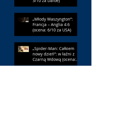
3/10 za Dafoe)
„Młody Waszyngton”:
Francja – Anglia 4:6
(ocena: 6/10 za USA)
„Spider-Man: Całkiem
nowy dzień”: w łaźni z
Czarną Wdową (ocena:
6/10 za NY)
„Popołudnia
samotności”: torreador
(ocena: 6/10 za korridę)
„Instrukcji brak”: prawo
ojca (ocena: 7/10 za
Leóna)