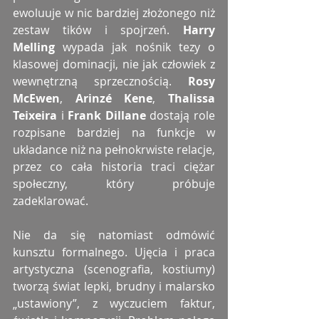
ewoluuje w nic bardziej złożonego niż 
zestaw tików i spojrzeń. 
Harry 
Melling
 wypada jak nośnik tezy o 
klasowej dominacji, nie jak człowiek z 
wewnętrzną sprzecznością. 
Rosy 
McEwen
, 
Arinzé Kene
, 
Thalissa 
Teixeira
 i 
Frank Dillane
 dostają role 
rozpisane bardziej na funkcje w 
układance niż na pełnokrwiste relacje, 
przez co cała historia traci ciężar 
społeczny, który próbuje 
zadeklarować.
Nie da się natomiast odmówić 
kunsztu formalnego. Ujęcia i praca 
artystyczna (scenografia, kostiumy) 
tworzą świat lepki, brudny i malarsko 
„ustawiony”, z wyczuciem faktur, 