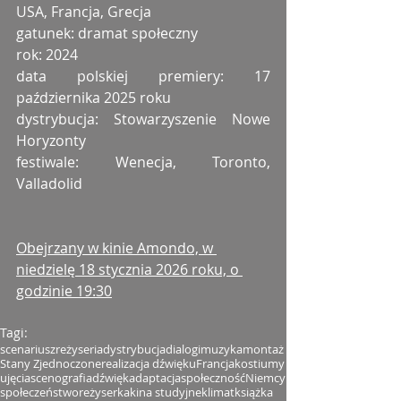
USA, Francja, Grecja
gatunek: dramat społeczny
rok: 2024
data polskiej premiery: 17 
października 2025 roku
dystrybucja: Stowarzyszenie Nowe 
Horyzonty
festiwale: Wenecja, Toronto, 
Valladolid
Obejrzany w kinie Amondo, w 
niedzielę 18 stycznia 2026 roku, o 
godzinie 19:30
Tagi:
scenariusz
reżyseria
dystrybucja
dialogi
muzyka
montaż
Stany Zjednoczone
realizacja dźwięku
Francja
kostiumy
ujęcia
scenografia
dźwięk
adaptacja
społeczność
Niemcy
społeczeństwo
reżyserka
kina studyjne
klimat
książka