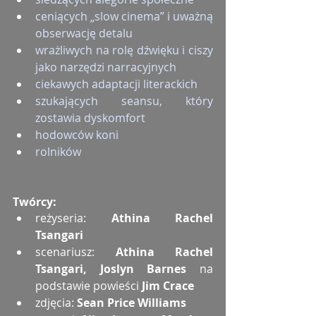
ceniących „slow cinema” i uważną 
obserwację detalu
wrażliwych na rolę dźwięku i ciszy 
jako narzędzi narracyjnych
ciekawych adaptacji literackich
szukających seansu, który 
zostawia dyskomfort
hodowców koni
rolników
Twórcy:
reżyseria: 
Athina Rachel 
Tsangari
scenariusz: 
Athina Rachel 
Tsangari, Joslyn Barnes 
na 
podstawie powieści
 Jim Crace
zdjęcia: 
Sean Price Williams