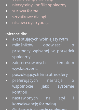
nieczytelny konflikt społeczny
surowa forma
szczątkowe dialogi
niszowa dystrybucja
Polecane dla:
akceptujących wolniejszy rytm
miłośników opowieści o 
przemocy wpisanej w porządek 
społeczny
zainteresowanych tematem 
wywłaszczenia
poszukujących kina atmosfery
preferujących narracje o 
wspólnocie jako systemie 
kontroli
nastawionych na styl i 
konsekwencję formalną
śledzących alegorie społeczne