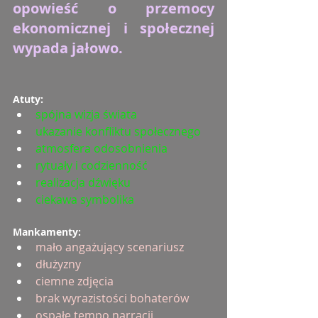
opowieść o przemocy 
ekonomicznej i społecznej 
wypada jałowo.
Atuty:
spójna wizja świata
ukazanie konfliktu społecznego
atmosfera odosobnienia
rytuały i codzienność
realizacja dźwięku
ciekawa symbolika
Mankamenty:
mało angażujący scenariusz
dłużyzny
ciemne zdjęcia
brak wyrazistości bohaterów
ospałe tempo narracji