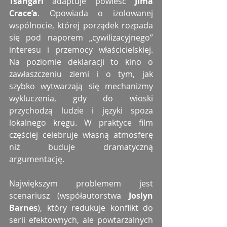
Tsangari
 adaptuje powieść 
Jima 
Crace’a
. Opowiada o izolowanej 
wspólnocie, której porządek rozpada 
się pod naporem „cywilizacyjnego” 
interesu i przemocy właścicielskiej. 
Na poziomie deklaracji to kino o 
zawłaszczeniu ziemi i o tym, jak 
szybko wytwarzają się mechanizmy 
wykluczenia, gdy do wioski 
przychodzą ludzie i języki spoza 
lokalnego kręgu. W praktyce film 
częściej celebruje własną atmosferę 
niż buduje dramatyczną 
argumentację.
Największym problemem jest 
scenariusz (współautorstwa 
Joslyn 
Barnes
), który redukuje konflikt do 
serii efektownych, ale powtarzalnych 