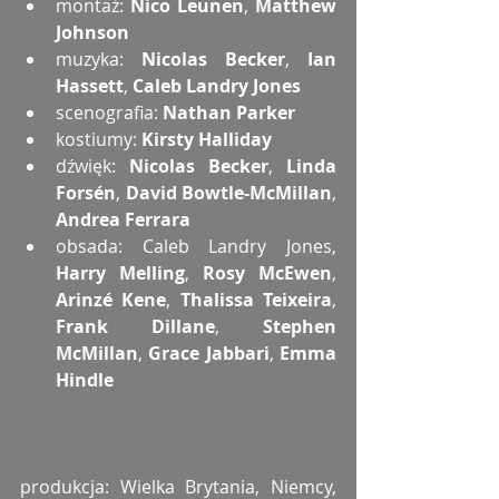
montaż: 
Nico Leunen
, 
Matthew 
Johnson
muzyka: 
Nicolas Becker
, 
Ian 
Hassett
, 
Caleb Landry Jones
scenografia: 
Nathan Parker
kostiumy: 
Kirsty Halliday
dźwięk: 
Nicolas Becker
, 
Linda 
Forsén
, 
David Bowtle-McMillan
, 
Andrea Ferrara
obsada: Caleb Landry Jones, 
Harry Melling
, 
Rosy McEwen
, 
Arinzé Kene
, 
Thalissa Teixeira
, 
Frank Dillane
, 
Stephen 
McMillan
,
 Grace Jabbari
, 
Emma 
Hindle
produkcja: Wielka Brytania, Niemcy, 