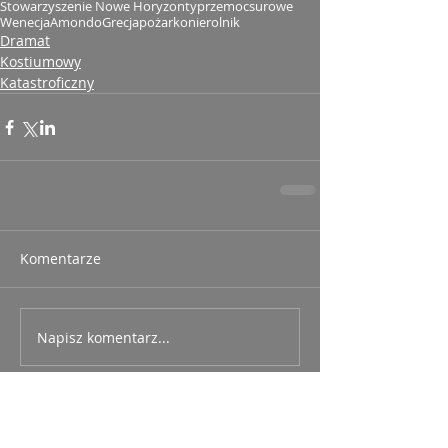
Stowarzyszenie Nowe Horyzonty
przemoc
surowe
Wenecja
Amondo
Grecja
pożar
konie
rolnik
Dramat
Kostiumowy
Katastroficzny
Komentarze
Napisz komentarz...
Ostatnie posty