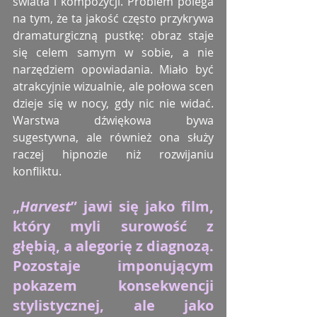
światła i kompozycji. Problem polega 
na tym, że ta jakość często przykrywa 
dramaturgiczną pustkę: obraz staje 
się celem samym w sobie, a nie 
narzędziem opowiadania. Miało być 
atrakcyjnie wizualnie, ale połowa scen 
dzieje się w nocy, gdy nic nie widać. 
Warstwa dźwiękowa bywa 
sugestywna, ale również ona służy 
raczej hipnozie niż rozwijaniu 
konfliktu.
„
Harvest
” jawi się jako film, 
który myli surowość z 
głębią, a alegorię z diagnozą. 
Pozostaje imponującym 
pokazem konsekwencji 
stylistycznej, ale jako 