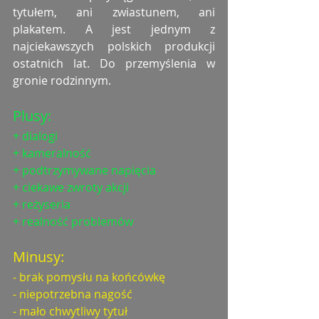
tytułem, ani zwiastunem, ani 
plakatem. A jest jednym z 
najciekawszych polskich produkcji 
ostatnich lat. Do przemyślenia w 
gronie rodzinnym. 
Plusy:
+ dialogi
+ kameralność
+ podtrzymywane napięcia
+ ciekawe zwroty akcji
+ reżyseria
+ realność problemów
Minusy:
- brak pomysłu na końcówkę
- niepotrzebna nagość
- mało chwytliwy tytuł