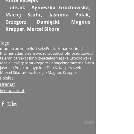
Anna Kazejak
· obsada: 
Agnieszka Grochowska, 
Maciej Stuhr, Jaśmina Polak, 
Grzegorz Damięcki, Magnus 
Krepper, Marcel Sikora
Tagi:
dramat
rodzina
miłość
seks
Polska
żona
dzieci
mąż
Promenada
małżeństwo
zdrada
alkohol
morze
rozwód
tajemnica
Next Film
przyjaciel
Agnieszka Grochowska
Maciej Stuhr
prom
Grzegorz Damięcki
namiot
majówka
Jaśmina Polak
oralny
piknik
Filip K. Kasperaszek
Marcel Sikora
Anna Kazejak
Magnus Krepper
Polskie
Dramat
Melodramat