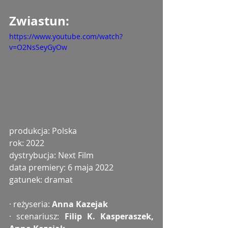
Zwiastun: 
https://www.youtube.com/watch?
v=O2NsSeyGyOw
produkcja: Polska
rok: 2022
dystrybucja: Next Film
data premiery: 6 maja 2022
gatunek: dramat
· reżyseria: 
Anna Kazejak
· scenariusz: 
Filip K. Kasperaszek, 