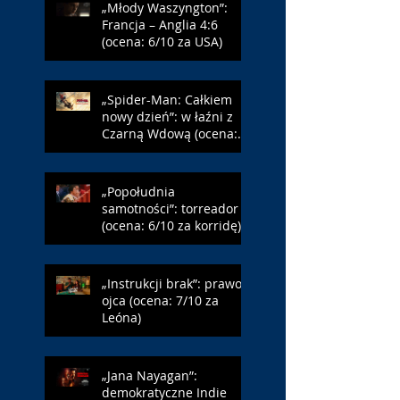
„Młody Waszyngton”:
Francja – Anglia 4:6
(ocena: 6/10 za USA)
„Spider-Man: Całkiem
nowy dzień”: w łaźni z
Czarną Wdową (ocena:
6/10 za NY)
„Popołudnia
samotności”: torreador
(ocena: 6/10 za korridę)
„Instrukcji brak”: prawo
ojca (ocena: 7/10 za
Leóna)
„Jana Nayagan”:
demokratyczne Indie