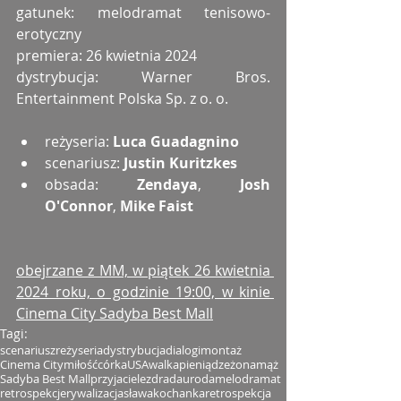
gatunek: melodramat tenisowo-
erotyczny
premiera: 26 kwietnia 2024
dystrybucja: Warner Bros. 
Entertainment Polska Sp. z o. o.
reżyseria: 
Luca Guadagnino
scenariusz: 
Justin Kuritzkes
obsada: 
Zendaya
, 
Josh 
O'Connor
, 
Mike Faist
obejrzane z MM, w piątek 26 kwietnia 
2024 roku, o godzinie 19:00, w kinie 
Cinema City Sadyba Best Mall
Tagi:
scenariusz
reżyseria
dystrybucja
dialogi
montaż
Cinema City
miłość
córka
USA
walka
pieniądze
żona
mąż
Sadyba Best Mall
przyjaciele
zdrada
uroda
melodramat
retrospekcje
rywalizacja
sława
kochanka
retrospekcja