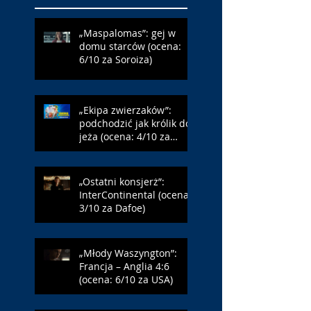
„Maspalomas”: gej w
domu starców (ocena:
6/10 za Soroiza)
„Ekipa zwierzaków”:
podchodzić jak królik do
jeża (ocena: 4/10 za
Farmazona)
„Ostatni konsjerż”:
InterContinental (ocena:
3/10 za Dafoe)
„Młody Waszyngton”:
Francja – Anglia 4:6
(ocena: 6/10 za USA)