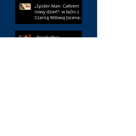
„Spider-Man: Całkiem
nowy dzień”: w łaźni z
Czarną Wdową (ocena:
6/10 za NY)
„Popołudnia
samotności”: torreador
(ocena: 6/10 za korridę)
„Instrukcji brak”: prawo
ojca (ocena: 7/10 za
Leóna)
„Jana Nayagan”:
demokratyczne Indie
(ocena: 4/10 za Vijaya)
„Pałac Kultury.