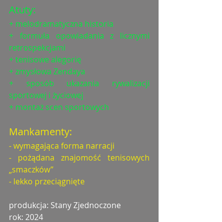
Atuty:
+ melodramatyczna historia
+ formuła opowiadania z licznymi 
retrospekcjami
+ tenisowe alegorię
+ zmysłowa Zendaya
+ sposób ukazania rywalizacji 
sportowej i życiowej
+ montaż scen sportowych
Mankamenty:
- wymagająca forma narracji
- pożądana znajomość tenisowych 
„smaczków”
- lekko przeciągnięte
produkcja: Stany Zjednoczone
rok: 2024