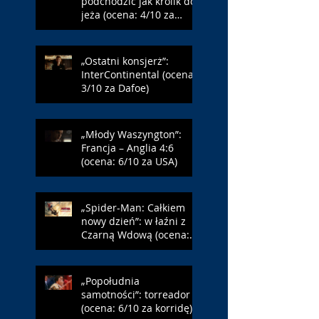
podchodzić jak królik do
jeża (ocena: 4/10 za
Farmazona)
„Ostatni konsjerż”:
InterContinental (ocena:
3/10 za Dafoe)
„Młody Waszyngton”:
Francja – Anglia 4:6
(ocena: 6/10 za USA)
„Spider-Man: Całkiem
nowy dzień”: w łaźni z
Czarną Wdową (ocena:
6/10 za NY)
„Popołudnia
samotności”: torreador
(ocena: 6/10 za korridę)