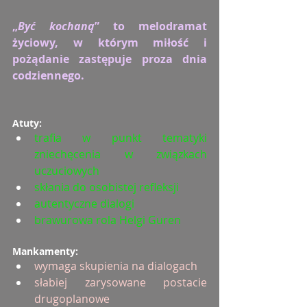
„
Być kochaną
” to melodramat 
życiowy, w którym miłość i 
pożądanie zastępuje proza dnia 
codziennego.
Atuty:
trafia w punkt tematyki 
zniechęcenia w związkach 
uczuciowych
skłania do osobistej refleksji
autentyczne dialogi
brawurowa rola Helgi Guren
Mankamenty:
wymaga skupienia na dialogach
słabiej zarysowane postacie 
drugoplanowe