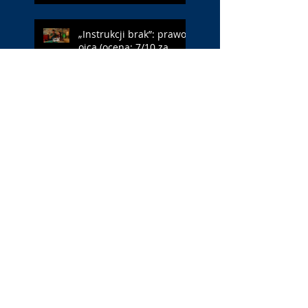
„Instrukcji brak”: prawo
ojca (ocena: 7/10 za
Leóna)
„Jana Nayagan”:
demokratyczne Indie
(ocena: 4/10 za Vijaya)
„Pałac Kultury.
Niekochany zabytek”:
PKiN jest kobietą (ocena:
7/10 za Szczakiel)
„Requiem dla snu”:
uzależnieni (ocena: 7/10
za Aronofsky’ego)