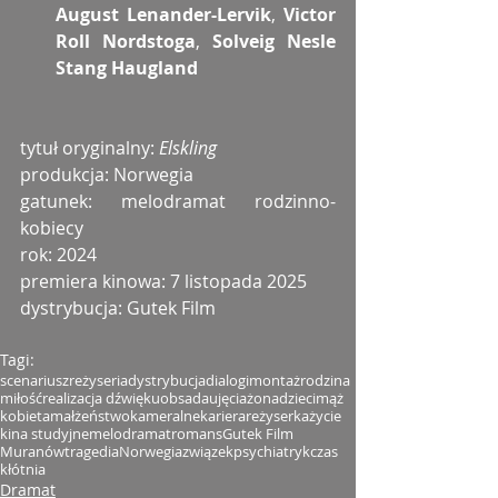
August Lenander-Lervik
, 
Victor 
Roll Nordstoga
, 
Solveig Nesle 
Stang Haugland
tytuł oryginalny: 
Elskling
produkcja: Norwegia
gatunek: melodramat rodzinno-
kobiecy
rok: 2024
premiera kinowa: 7 listopada 2025
dystrybucja: Gutek Film
Tagi:
scenariusz
reżyseria
dystrybucja
dialogi
montaż
rodzina
miłość
realizacja dźwięku
obsada
ujęcia
żona
dzieci
mąż
kobieta
małżeństwo
kameralne
kariera
reżyserka
życie
kina studyjne
melodramat
romans
Gutek Film
Muranów
tragedia
Norwegia
związek
psychiatryk
czas
kłótnia
Dramat