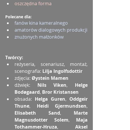
oszczędna forma
Polecane dla:
fanów kina kameralnego
amatorów dialogowych produkcji
znużonych małżonków
Twórcy:
reżyseria, scenariusz, montaż, 
scenografia: 
Lilja Ingolfsdottir
zdjęcia: 
Øystein Mamen
dźwięk: 
Nils Viken
, 
Helge 
Bodøgaard
, 
Bror Kristansen
obsada: 
Helga Guren
, 
Oddgeir 
Thune
, 
Heidi Gjermundsen
, 
Elisabeth Sand
, 
Marte 
Magnusdotter Solem
, 
Maja 
Tothammer-Hruza
, 
Aksel 