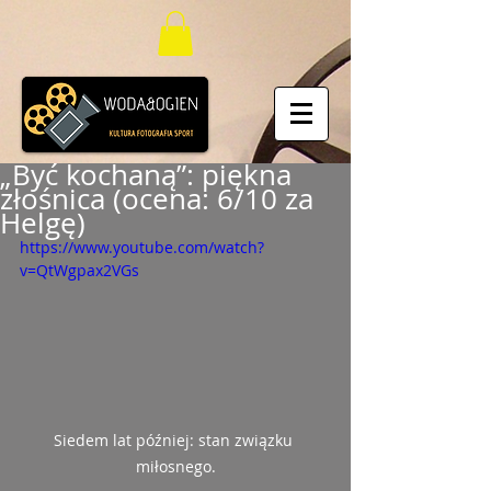
„Być kochaną”: piękna
złośnica (ocena: 6/10 za
Helgę)
https://www.youtube.com/watch?
v=QtWgpax2VGs
Siedem lat później: stan związku 
miłosnego.