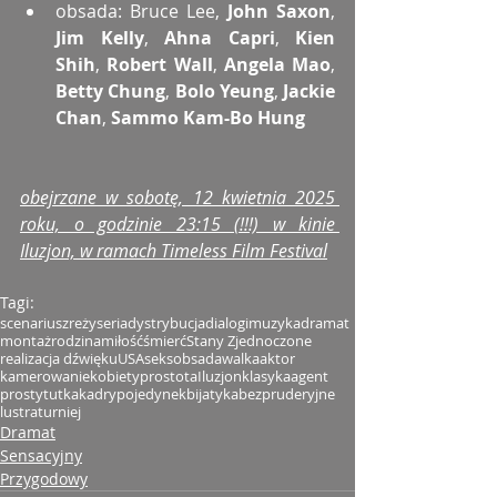
obsada: Bruce Lee, 
John Saxon
, 
Jim Kelly
, 
Ahna Capri
, 
Kien 
Shih
, 
Robert Wall
, 
Angela Mao
, 
Betty Chung
, 
Bolo Yeung
,
 Jackie 
Chan
,
 Sammo Kam-Bo Hung
obejrzane w sobotę, 12 kwietnia 2025 
roku, o godzinie 23:15 (!!!) w kinie 
Iluzjon, w ramach Timeless Film Festival
Tagi:
scenariusz
reżyseria
dystrybucja
dialogi
muzyka
dramat
montaż
rodzina
miłość
śmierć
Stany Zjednoczone
realizacja dźwięku
USA
seks
obsada
walka
aktor
kamerowanie
kobiety
prostota
Iluzjon
klasyka
agent
prostytutka
kadry
pojedynek
bijatyka
bezpruderyjne
lustra
turniej
Dramat
Sensacyjny
Przygodowy