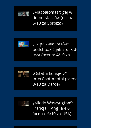
„Maspalomas”: gej w
domu starców (ocena:
6/10 za Soroiza)
„Ekipa zwierzaków”:
podchodzić jak królik do
jeża (ocena: 4/10 za
Farmazona)
„Ostatni konsjerż”:
InterContinental (ocena:
3/10 za Dafoe)
„Młody Waszyngton”:
Francja – Anglia 4:6
(ocena: 6/10 za USA)