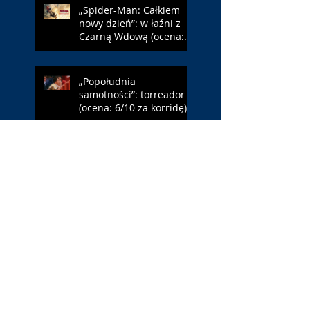
„Spider-Man: Całkiem
nowy dzień”: w łaźni z
Czarną Wdową (ocena:
6/10 za NY)
„Popołudnia
samotności”: torreador
(ocena: 6/10 za korridę)
„Instrukcji brak”: prawo
ojca (ocena: 7/10 za
Leóna)
„Jana Nayagan”:
demokratyczne Indie
(ocena: 4/10 za Vijaya)
„Pałac Kultury.
Niekochany zabytek”: