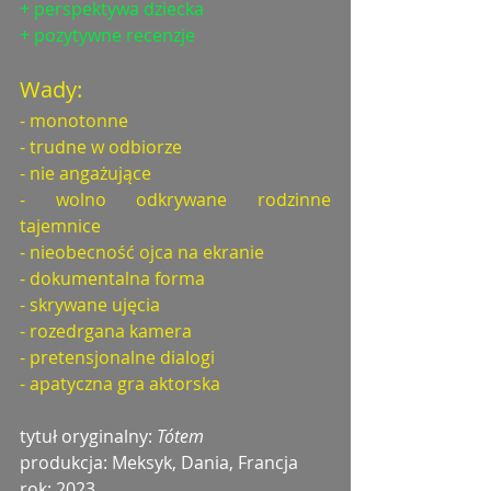
+ perspektywa dziecka
+ pozytywne recenzje
Wady:
- monotonne
- trudne w odbiorze
- nie angażujące
- wolno odkrywane rodzinne 
tajemnice
- nieobecność ojca na ekranie
- dokumentalna forma
- skrywane ujęcia
- rozedrgana kamera
- pretensjonalne dialogi
- apatyczna gra aktorska
tytuł oryginalny: 
Tótem
produkcja: Meksyk, Dania, Francja
rok: 2023