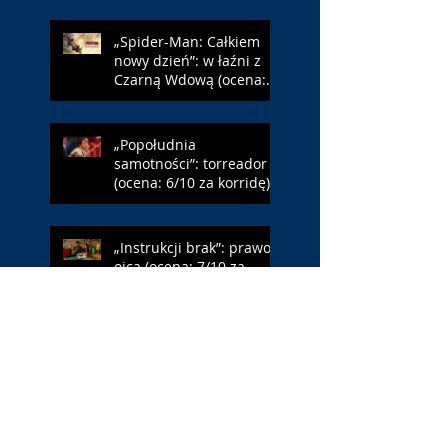
„Spider-Man: Całkiem
nowy dzień”: w łaźni z
Czarną Wdową (ocena:
6/10 za NY)
„Popołudnia
samotności”: torreador
(ocena: 6/10 za korridę)
„Instrukcji brak”: prawo
ojca (ocena: 7/10 za
Leóna)
„Jana Nayagan”:
demokratyczne Indie
(ocena: 4/10 za Vijaya)