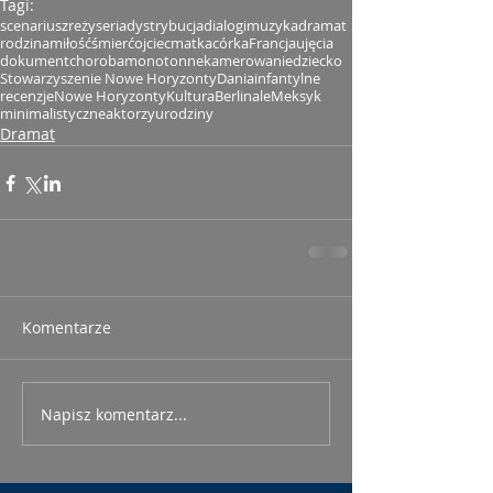
Tagi:
scenariusz
reżyseria
dystrybucja
dialogi
muzyka
dramat
rodzina
miłość
śmierć
ojciec
matka
córka
Francja
ujęcia
dokument
choroba
monotonne
kamerowanie
dziecko
Stowarzyszenie Nowe Horyzonty
Dania
infantylne
recenzje
Nowe Horyzonty
Kultura
Berlinale
Meksyk
minimalistyczne
aktorzy
urodziny
Dramat
Komentarze
Napisz komentarz...