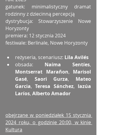
gatunek: minimalistyczny dramat 
rodzinny z dziecinną percepcją
dystrybucja: Stowarzyszenie Nowe 
Horyzonty
premiera: 12 stycznia 2024
festiwale: Berlinale, Nowe Horyzonty
reżyseria, scenariusz: 
Lila Avilés
obsada: 
Naíma Sentíes
, 
Montserrat Marañon
, 
Marisol 
Gasé
, 
Saori Gurza
, 
Mateo 
Garcia
, 
Teresa Sánchez
, 
Iazúa 
Laríos
, 
Alberto Amador
obejrzane w poniedziałek 15 stycznia 
2024 roku, o godzinie 20:00, w kinie 
Kultura