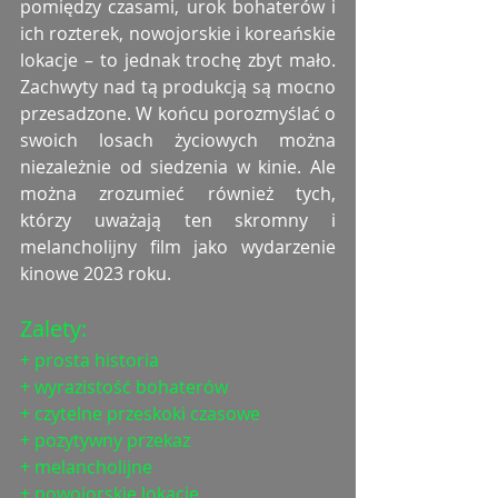
pomiędzy czasami, urok bohaterów i 
ich rozterek, nowojorskie i koreańskie 
lokacje – to jednak trochę zbyt mało. 
Zachwyty nad tą produkcją są mocno 
przesadzone. W końcu porozmyślać o 
swoich losach życiowych można 
niezależnie od siedzenia w kinie. Ale 
można zrozumieć również tych, 
którzy uważają ten skromny i 
melancholijny film jako wydarzenie 
kinowe 2023 roku. 
Zalety:
+ prosta historia
+ wyrazistość bohaterów
+ czytelne przeskoki czasowe
+ pozytywny przekaz
+ melancholijne
+ nowojorskie lokacje