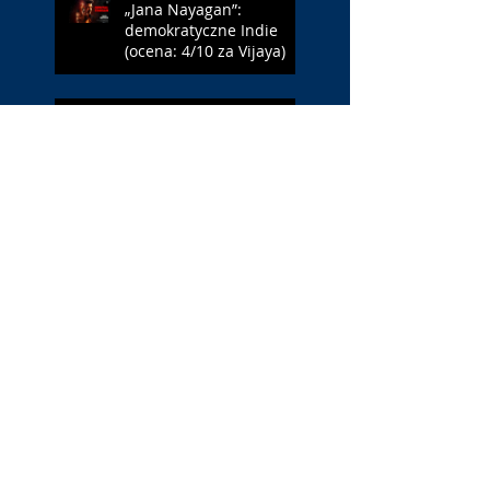
„Jana Nayagan”:
demokratyczne Indie
(ocena: 4/10 za Vijaya)
„Pałac Kultury.
Niekochany zabytek”:
PKiN jest kobietą (ocena:
7/10 za Szczakiel)
„Requiem dla snu”:
uzależnieni (ocena: 7/10
za Aronofsky’ego)
„Jej piekło”: neonowa
erotyka (ocena: 4/10 za
NWR)
Search By Tags
#BLM
. Netflix
1 maja
1 maja 2022
10 lat
11 września
13 maja