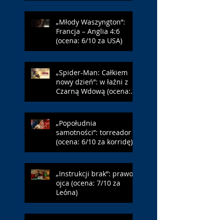
„Młody Waszyngton”:
Francja – Anglia 4:6
(ocena: 6/10 za USA)
„Spider-Man: Całkiem
nowy dzień”: w łaźni z
Czarną Wdową (ocena:
6/10 za NY)
„Popołudnia
samotności”: torreador
(ocena: 6/10 za korridę)
„Instrukcji brak”: prawo
ojca (ocena: 7/10 za
Leóna)