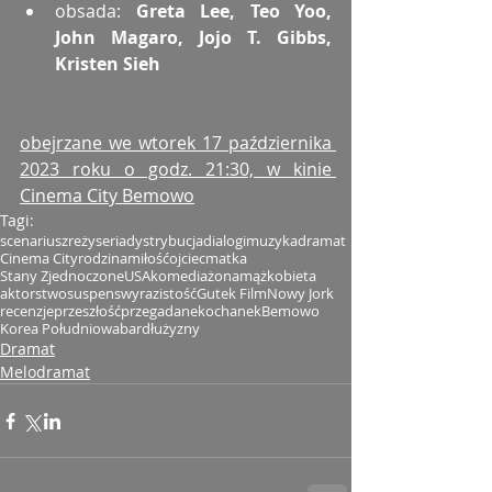
obsada: 
Greta Lee, Teo Yoo, 
John Magaro, Jojo T. Gibbs, 
Kristen Sieh
obejrzane we wtorek 17 października 
2023 roku o godz. 21:30, w kinie 
Cinema City Bemowo
Tagi:
scenariusz
reżyseria
dystrybucja
dialogi
muzyka
dramat
Cinema City
rodzina
miłość
ojciec
matka
Stany Zjednoczone
USA
komedia
żona
mąż
kobieta
aktorstwo
suspens
wyrazistość
Gutek Film
Nowy Jork
recenzje
przeszłość
przegadane
kochanek
Bemowo
Korea Południowa
bar
dłużyzny
Dramat
Melodramat