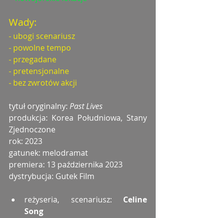
Wady:
- ubogi scenariusz
- powolne tempo
- przegadane
- pretensjonalne
- bez zwrotów akcji
tytuł oryginalny: 
Past Lives
produkcja: Korea Południowa, Stany 
Zjednoczone
rok: 2023
gatunek: melodramat 
premiera: 13 października 2023
dystrybucja: Gutek Film
reżyseria, scenariusz: 
Celine 
Song